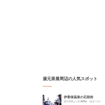
湯元茶屋周辺の人気スポット
伊香保温泉の石段街
650m
湯元茶屋より約
（徒歩11分）