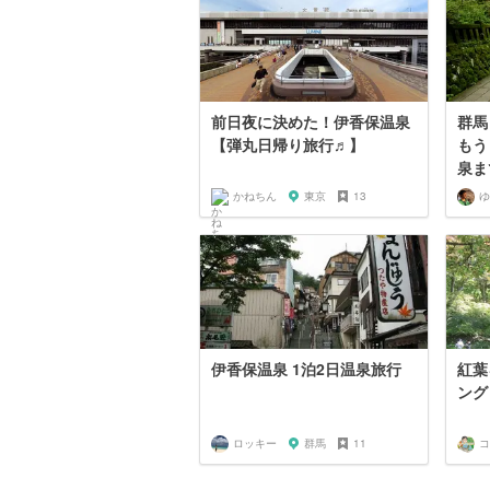
前日夜に決めた！伊香保温泉
群馬
【弾丸日帰り旅行♬】
もう
泉ま
かねちん
東京
13
ゆ
伊香保温泉 1泊2日温泉旅行
紅葉
ング
ロッキー
群馬
11
コ