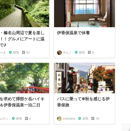
・榛名山周辺で夏を楽し
伊香保温泉で休養
！！グルメにアートに温
で♪
ーま
群馬
63
ぞんこ
群馬
6
を求めて掃部ケ岳ハイキ
バスに乗って❇︎秋を感じる伊
＆伊香保温泉一泊二日
香保旅
ムケン
群馬
4
unanana
群馬
16
ス