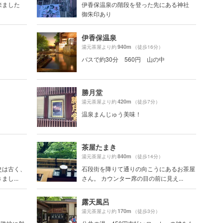
来ました
伊香保温泉の階段を登った先にある神社
御朱印あり
伊香保温泉
940m
湯元茶屋より約
（徒歩16分）
バスで約30分 560円 山の中
勝月堂
420m
湯元茶屋より約
（徒歩7分）
温泉まんじゅう美味！
茶屋たまき
840m
湯元茶屋より約
（徒歩14分）
史は古く、
石段街を降りて通りの向こうにあるお茶屋
し...
さん。 カウンター席の目の前に見え...
露天風呂
170m
湯元茶屋より約
（徒歩3分）