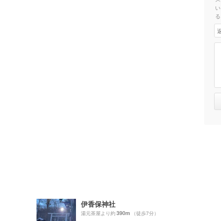
い
る
伊香保神社
390m
湯元茶屋より約
（徒歩7分）