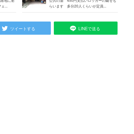
い路地に射
公共の湯 450円支払いロッカーの鍵をも
...
らいます 多分20人くらいが定員...
ツイートする
LINEで送る