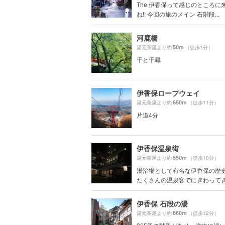
The 伊香保って感じのところに
ね!! 今回の旅のメイン 石階段...
河鹿橋
50m
湯元茶屋より約
（徒歩1分）
千と千尋
伊香保ロープウェイ
650m
湯元茶屋より約
（徒歩11分）
片道4分
伊香保温泉街
550m
湯元茶屋より約
（徒歩10分）
湯治場として有名な伊香保の歴
たくさんの温泉客でにぎわってきま
伊香保 石段の湯
660m
湯元茶屋より約
（徒歩12分）