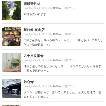
嵯峨野竹林
1200m
Hashigo Cafe kyotoより約
（徒歩20分）
気持ち洗われます
舞妓飯 嵐山店
1930m
Hashigo Cafe kyotoより約
（徒歩33分）
予約が必要な、選べる串の天ぷらセット！映えもバッチリだし
何より味が最高です。
八十八良葉舎
1460m
Hashigo Cafe kyotoより約
（徒歩25分）
抹茶が楽しめるおしゃれなカフェ♩ インスタがおしゃれ過ぎ
て私も早速行きた...
妙心寺
1470m
Hashigo Cafe kyotoより約
（徒歩25分）
タクシーが捕まらず、歩いて、来ました。 広大な敷地で、塔
頭も多く。お寺の...