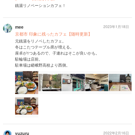
銭湯リノベーションカフェ！
mee
2023年1月18日
京都市 印象に残ったカフェ【随時更新】
元銭湯をリノベしたカフェ。
冬はこたつテーブル席が増える。
座卓が1つあるので、子連れはそこが良いかも。
駐輪場は店前。
駐車場は嵯峨野高校より西側。
yuzuru
2022年2月16日