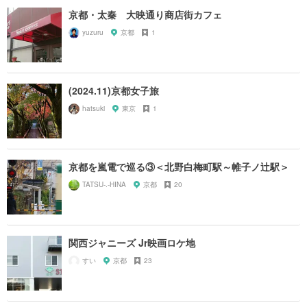
京都・太秦 大映通り商店街カフェ
yuzuru
京都
1
(2024.11)京都女子旅
hatsuki
東京
1
京都を嵐電で巡る③＜北野白梅町駅～帷子ノ辻駅＞
TATSU-.-HINA
京都
20
関西ジャニーズ Jr映画ロケ地
すい
京都
23