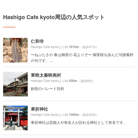
Hashigo Cafe kyoto周辺の人気スポット
仁和寺
1610m
Hashigo Cafe kyotoより約
（徒歩27分）
〜ねぶたさの 春は御室の 花よりぞ〜 御室桜を詠んだ与謝蕪村
の句です。 ...
東映太秦映画村
430m
Hashigo Cafe kyotoより約
（徒歩8分）
妖怪のパレード目的
車折神社
1460m
Hashigo Cafe kyotoより約
（徒歩25分）
車折神社は芸能人や有名人が訪れる神社として有名です。