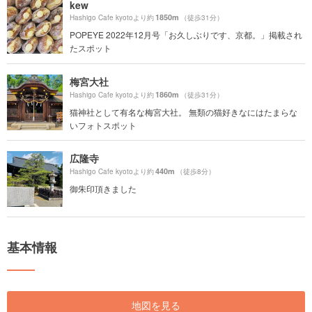
kew
1850m
Hashigo Cafe kyotoより約
（徒歩31分）
POPEYE 2022年12月号「お久しぶりです、京都。」掲載され
たスポット
梅宮大社
1860m
Hashigo Cafe kyotoより約
（徒歩31分）
猫神社として有名な梅宮大社。 無類の猫好きなにはたまらな
いフォトスポット
広隆寺
440m
Hashigo Cafe kyotoより約
（徒歩8分）
御朱印頂きました
基本情報
地図を見る