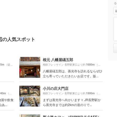
る
辺の人気スポット
根元 八幡屋礒五郎
70m
1680m
（徒歩3分）
相鉄フレッサイン 長野駅東口より約
（徒歩29分）
八幡屋礒五郎は、善光寺を訪れるならぜひ
立ち寄っていただきたいお店です。販...
小川の庄大門店
940m
1500m
（徒歩33分）
相鉄フレッサイン 長野駅東口より約
（徒歩25分）
物屋や飲食
まずは善光寺へ向かいます🚶 JR長野駅か
...
ら善光寺までは約2kmの道のりで...