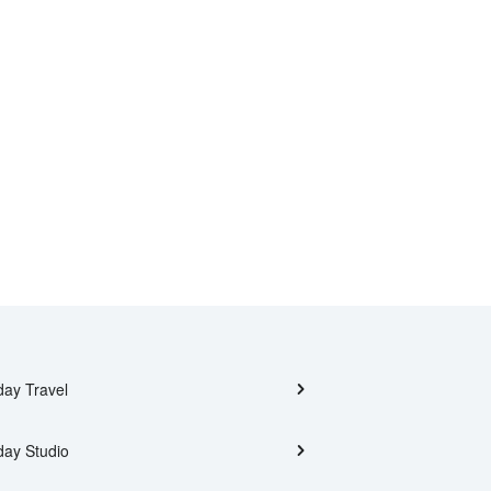
day Travel
day Studio