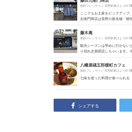
藤田九衛門商店
1
相鉄フレッサイン 長野駅東口より約
ここでもお土産をピックアップ。
右衛門商店は長野の新名物「鯉焼き
藤木庵
1
相鉄フレッサイン 長野駅東口より約
観光シーズンは早めに行かない
り切れ次第閉店しちゃいます。今回
八幡屋礒五郎横町カフェ
1
相鉄フレッサイン 長野駅東口より約
七味を使った料理が食べられる
シェアする