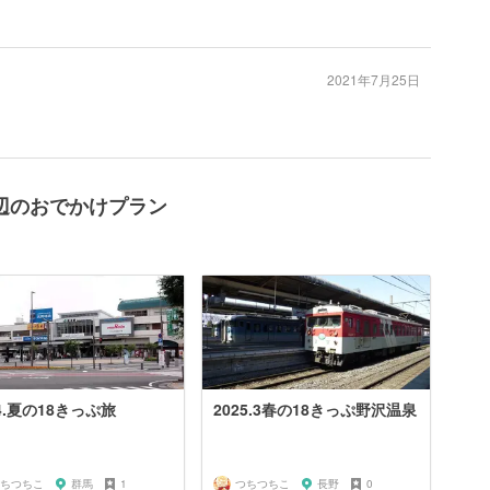
2021年7月25日
辺のおでかけプラン
24.夏の18きっぷ旅
2025.3春の18きっぷ野沢温泉
ちつちこ
群馬
1
つちつちこ
長野
0