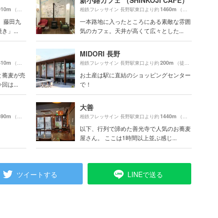
新小路カフェ （SHINKOJI CAFE）
910m
1460m
（徒歩32分）
相鉄フレッサイン 長野駅東口より約
（徒歩25分）
 藤田九
一本路地に入ったところにある素敵な雰囲
」...
気のカフェ。天井が高くて広々とした...
MIDORI 長野
610m
200m
（徒歩27分）
相鉄フレッサイン 長野駅東口より約
（徒歩4分）
と蕎麦が売
お土産は駅に直結のショッピングセンター
は...
で！
大善
690m
1440m
（徒歩29分）
相鉄フレッサイン 長野駅東口より約
（徒歩25分）
以下、行列で諦めた善光寺で人気のお蕎麦
屋さん。 ここは1時間以上並ぶ感じ...
ツイートする
LINEで送る