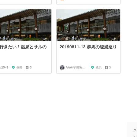
行きたい！温泉とサルの
20190811-13 群馬の秘湯巡り
o2548
長野
3
AAA/宇野実彩子推し
群馬
3
ス
い