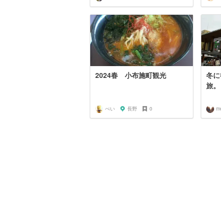
2024春 小布施町観光
冬に
旅。
ぺい
長野
0
m