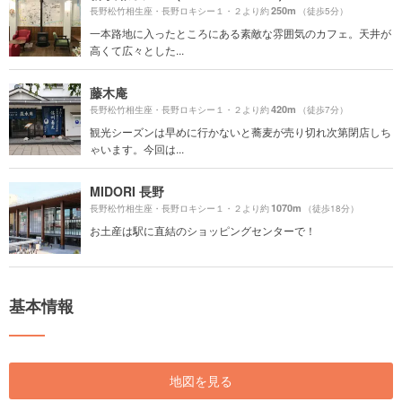
250m
長野松竹相生座・長野ロキシー１・２より約
（徒歩5分）
一本路地に入ったところにある素敵な雰囲気のカフェ。天井が
高くて広々とした...
藤木庵
420m
長野松竹相生座・長野ロキシー１・２より約
（徒歩7分）
観光シーズンは早めに行かないと蕎麦が売り切れ次第閉店しち
ゃいます。今回は...
MIDORI 長野
1070m
長野松竹相生座・長野ロキシー１・２より約
（徒歩18分）
お土産は駅に直結のショッピングセンターで！
基本情報
地図を見る