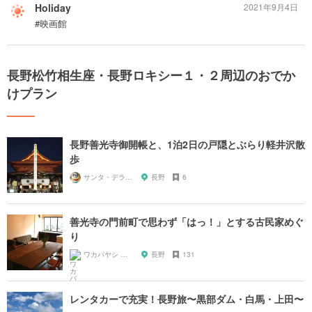
Holiday
2021年9月4日
#映画館
長野松竹相生座・長野ロキシー１・２周辺のおでか
けプラン
長野善光寺御開帳と、1泊2日の戸隠とぶらり軽井沢散
歩
サンタ・デラックス
長野
6
善光寺の門前町で思わず「はっ！」とする古民家めぐ
り
ワカバヤシ ヒロアキ
長野
131
レンタカーで充実！長野旅〜黒部ダム・白馬・上田〜