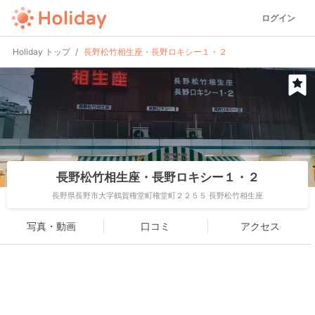
ログイン
Holiday トップ
長野松竹相生座・長野ロキシー１・２
長野松竹相生座・長野ロキシー１・２
長野県長野市大字鶴賀権堂町権堂町２２５５ 長野松竹相生座
写真・動画
口コミ
アクセス