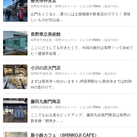
善光寺仲見世
730m
長野松竹相生座・長野ロキシー１・２より約
（徒歩13分）
山門をくぐると、通りには土産物屋や飲食店がズラリ！ 美味
しいものが沢山あ...
長野県立美術館
930m
長野松竹相生座・長野ロキシー１・２より約
（徒歩16分）
ここにどうしても行きたくて、今回の旅行は長野！って決めて
た！建築学会賞 ...
小川の庄大門店
310m
長野松竹相生座・長野ロキシー１・２より約
（徒歩6分）
まずは善光寺へ向かいます🚶 JR長野駅から善光寺までは約2k
mの道のりで...
藤田九衛門商店
700m
長野松竹相生座・長野ロキシー１・２より約
（徒歩12分）
ここでもお土産をピックアップ。 藤田九右衛門商店は長野の
新名物「鯉焼き」...
新小路カフェ （SHINKOJI CAFE）