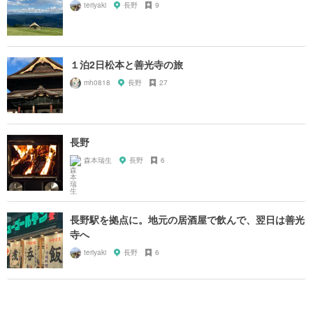
teriyaki
長野
9
１泊2日松本と善光寺の旅
mh0818
長野
27
長野
森本瑞生
長野
6
長野駅を拠点に。地元の居酒屋で飲んで、翌日は善光
寺へ
teriyaki
長野
6