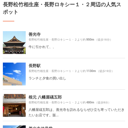
長野松竹相生座・長野ロキシー１・２周辺の人気ス
ポット
善光寺
950m
長野松竹相生座・長野ロキシー１・２より約
（徒歩16分）
牛に引かれて、、
長野駅
1130m
長野松竹相生座・長野ロキシー１・２より約
（徒歩19分）
ランチと夕食の買い出し
根元 八幡屋礒五郎
480m
長野松竹相生座・長野ロキシー１・２より約
（徒歩9分）
八幡屋礒五郎は、善光寺を訪れるならぜひ立ち寄っていただき
たいお店です。販...