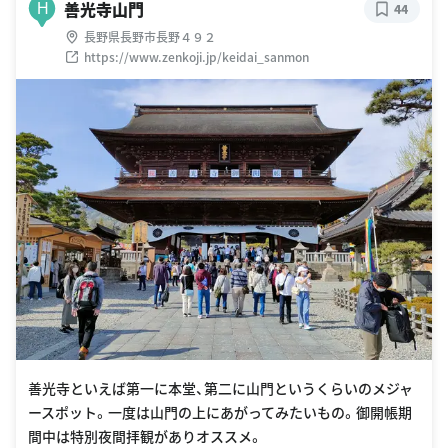
善光寺山門
H
44
長野県長野市長野４９２
https://www.zenkoji.jp/keidai_sanmon
善光寺といえば第一に本堂、第二に山門というくらいのメジャ
ースポット。一度は山門の上にあがってみたいもの。御開帳期
間中は特別夜間拝観がありオススメ。