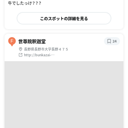
牛でしたっけ？？？
このスポットの詳細を見る
世尊院釈迦堂
F
24
長野県長野市大字長野４７５
http://bunkazai-
nagano.jp/modules/dbsearch/page0974.html