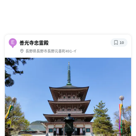
善光寺忠霊殿
E
10
長野県長野市長野元善町491-イ