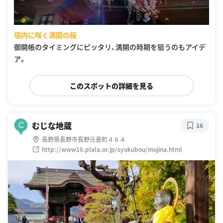
境内に咲く満開の桜
御開帳のタイミングにピッタリ、満開の時期を狙うのもアイデ
ア。
このスポットの詳細を見る
むじな地蔵
C
16
長野県長野市長野元善町４６４
http://www16.plala.or.jp/syukubou/mujina.html