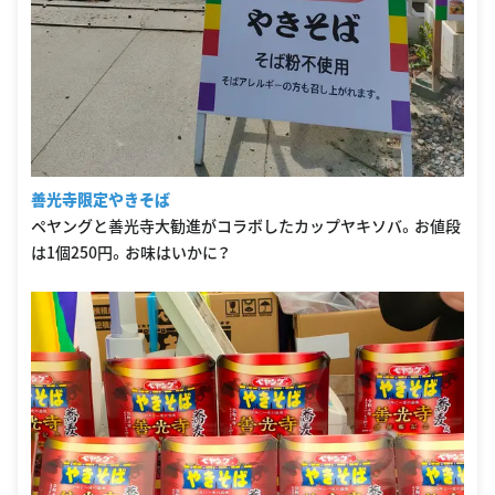
善光寺限定やきそば
ペヤングと善光寺大勧進がコラボしたカップヤキソバ。お値段
は1個250円。お味はいかに？