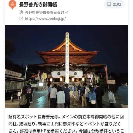
長野善光寺御開帳
A
2101
長野県長野市長野元善町 イ
https://www.zenkoji.jp/
超有名スポット長野善光寺。メインの前立本尊御開帳の他に回
向柱、戒壇廻り、朝事に山門に御朱印などイベントが盛りだく
さん。詳細は専用HPを参照ください。今回は分散参拝というこ