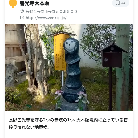
善光寺大本願
B
47
長野県長野市長野元善町５００
http://www.zenkoji.jp/
長野善光寺を守る2つの寺院の1つ、大本願境内に立っている普
段見慣れない地蔵様。