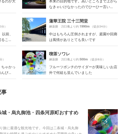
けるのが大
本来の目的地です。高いところまで上がら
なきゃいけなかったのでひーひー言い...
蓮華王院 三十三間堂
1990m
0分）
練薬膳 汸臼庵より約
（徒歩34分）
 以前、
中はもちろん圧倒されますが、庭園や回廊
こ...
は風情がありとても良いです
喫茶ソワレ
500m
6分）
練薬膳 汸臼庵より約
（徒歩9分）
くちゃかっ
フルーツポンチのサイダーが美味しいお店
び...
外で何組も並んでいました
記事
条城・烏丸御池・四条河原町おすすめ
り旅に最適な観光地です。今回は二条城・烏丸御
贅沢な時間を過ごすのにおすすめな雰囲気の良いカ