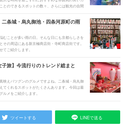
ことのできるスポットの数々、さらには観光の合間
たグルメをご紹介します。
！二条城・烏丸御池・四条河原町の雨
悩むことが多い雨の日。そんな日にも京都らしさを
とその周辺にある新京極商店街・寺町商店街です。
せてご紹介します。
女子旅】今流行りのトレンド総まと
真映えバツグンのグルメですよね。二条城・烏丸御
えてくれるスポットがたくさんあります。今回は最
グルメをご紹介します。
ツイートする
LINEで送る