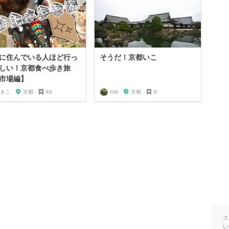
に住んでいる人ほど行っ
そうだ！京都いこ
しい！京都食べ歩き旅
市場編】
きこ
京都
63
mai
京都
0
ス
い