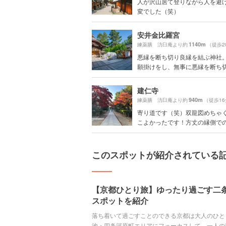
人が沢山居て登りながら人を避
変でした（笑）
安井金比羅宮
1140m
練薬膳 汸臼庵より約
（徒歩2
悪縁を断ち切り良縁を結ぶ神社。
願掛けをし、無事に悪縁を断ち切る
建仁寺
940m
練薬膳 汸臼庵より約
（徒歩1
寄り道です（笑）双龍図めちゃ
こよかったです！方丈の縁側でのん
このスポットが紹介されている
【京都ひとり旅】ゆったり過ごす二
スポットを紹介
落ち着いて過ごすことのできる京都は大人のひと
池・四条河原町エリアにフォーカスして、一人の