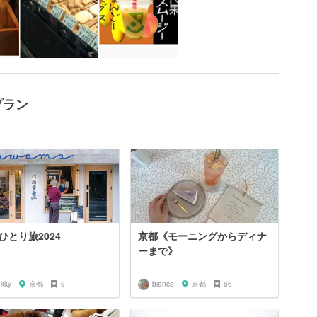
プラン
ひとり旅2024
京都《モーニングからディナ
ーまで》
ukky
京都
9
bianca
京都
66