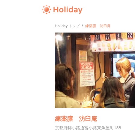
Holiday トップ
練薬膳 汸臼庵
練薬膳 汸臼庵
京都府錦小路通富小路東魚屋町188