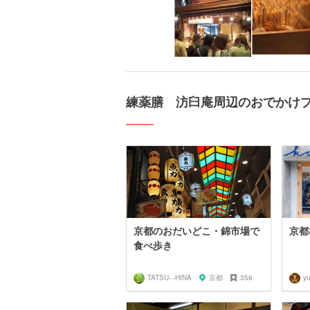
練薬膳 汸臼庵周辺のおでかけ
京都のおだいどこ・錦市場で
京都
食べ歩き
TATSU-.-HINA
京都
356
y