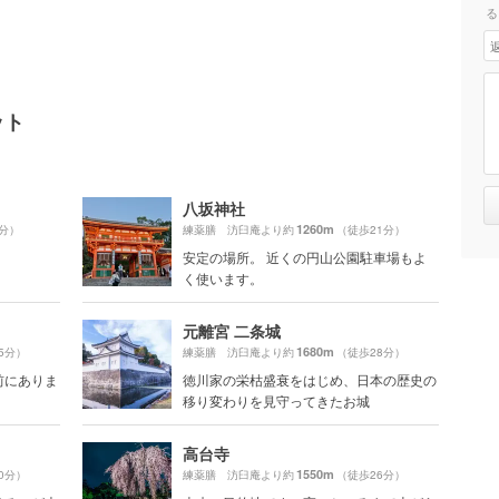
る
ット
八坂神社
1260m
2分）
練薬膳 汸臼庵より約
（徒歩21分）
安定の場所。 近くの円山公園駐車場もよ
く使います。
元離宮 二条城
1680m
5分）
練薬膳 汸臼庵より約
（徒歩28分）
前にありま
徳川家の栄枯盛衰をはじめ、日本の歴史の
移り変わりを見守ってきたお城
高台寺
1550m
0分）
練薬膳 汸臼庵より約
（徒歩26分）