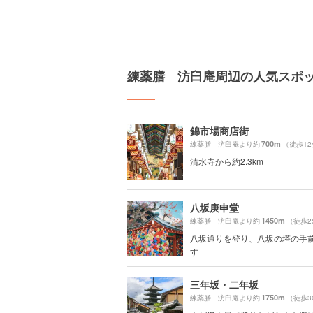
練薬膳 汸臼庵周辺の人気スポ
錦市場商店街
700m
練薬膳 汸臼庵より約
（徒歩1
清水寺から約2.3km
八坂庚申堂
1450m
練薬膳 汸臼庵より約
（徒歩2
八坂通りを登り、八坂の塔の手
す
三年坂・二年坂
1750m
練薬膳 汸臼庵より約
（徒歩3