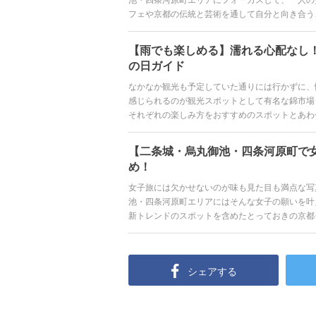
フェや京都の伝統と芸術を通して自分と向き合う
に小腹を満たすのにぴったりな錦市場を中心とし
【雨でも楽しめる】濡れる心配なし
の日ガイド
なかなか観光も予定していた通りには行かずに、
感じられるのが観光スポットとして有名な錦市場
それぞれの楽しみ方をおすすめのスポットとあわ
【二条城・烏丸御池・四条河原町で
め！
女子旅には欠かせないのが味も見た目も満点な写
池・四条河原町エリアにはそんな女子の願いを叶
新トレンドのスポットを含めたとっておきの京都
シェアする