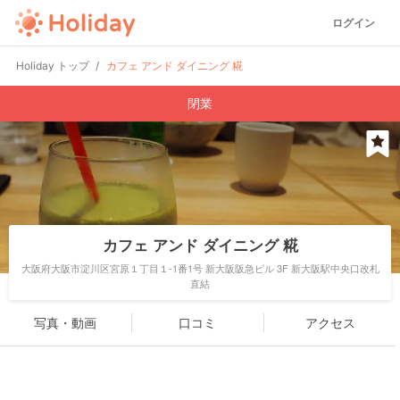
ログイン
Holiday トップ
カフェ アンド ダイニング 糀
閉業
カフェ アンド ダイニング 糀
大阪府大阪市淀川区宮原１丁目１-1番1号 新大阪阪急ビル 3F 新大阪駅中央口改札
直結
写真・動画
口コミ
アクセス