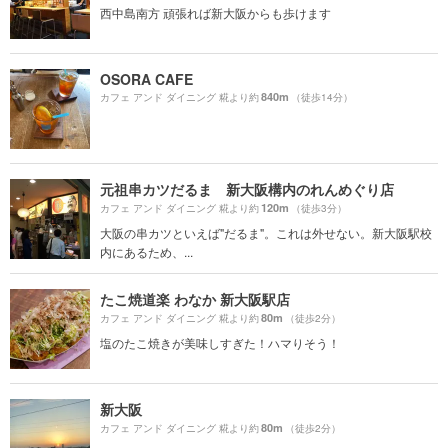
西中島南方 頑張れば新大阪からも歩けます
OSORA CAFE
840m
カフェ アンド ダイニング 糀より約
（徒歩14分）
元祖串カツだるま 新大阪構内のれんめぐり店
120m
カフェ アンド ダイニング 糀より約
（徒歩3分）
大阪の串カツといえば"だるま"。これは外せない。新大阪駅校
内にあるため、...
たこ焼道楽 わなか 新大阪駅店
80m
カフェ アンド ダイニング 糀より約
（徒歩2分）
塩のたこ焼きが美味しすぎた！ハマりそう！
新大阪
80m
カフェ アンド ダイニング 糀より約
（徒歩2分）