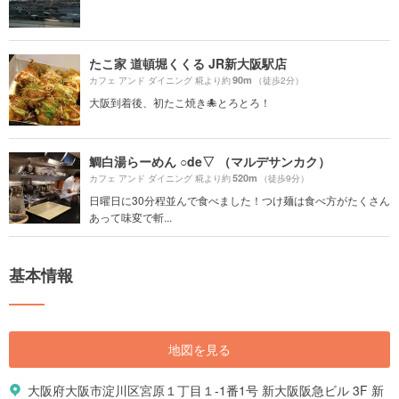
たこ家 道頓堀くくる JR新大阪駅店
90m
カフェ アンド ダイニング 糀より約
（徒歩2分）
大阪到着後、初たこ焼き🐙とろとろ！
鯛白湯らーめん ○de▽ （マルデサンカク）
520m
カフェ アンド ダイニング 糀より約
（徒歩9分）
日曜日に30分程並んで食べました！つけ麺は食べ方がたくさん
あって味変で斬...
基本情報
地図を見る
大阪府大阪市淀川区宮原１丁目１-1番1号 新大阪阪急ビル 3F 新