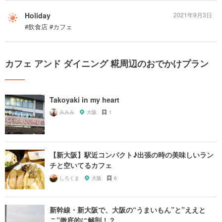
Holiday
2021年9月3日
#飲食店 #カフェ
カフェ アンド ダイニング 糀周辺のおでかけプラン
Takoyaki in my heart
みみみ
大阪
1
【新大阪】駅近コンパクト♪出張の時の美味しいラン
チと空いてるカフェ
しろくま
大阪
6
新幹線・新大阪で、大阪の“うまいもん”と”ええと
こ”徹底的に解剖！？