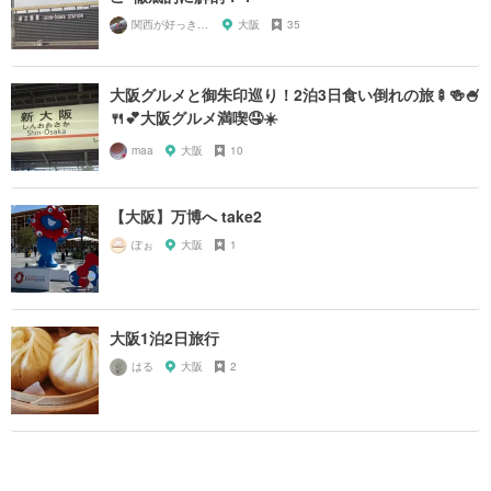
関西が好っきゃねん
大阪
35
大阪グルメと御朱印巡り！2泊3日食い倒れの旅🍢🍻🍧
🍴💕大阪グルメ満喫🤤☀️
maa
大阪
10
【大阪】万博へ take2
ぽぉ
大阪
1
大阪1泊2日旅行
はる
大阪
2