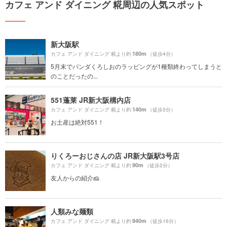
カフェ アンド ダイニング 糀周辺の人気スポット
新大阪駅
180m
カフェ アンド ダイニング 糀より約
（徒歩4分）
5月末でパンダくろしおのラッピングが1種類終わってしまうと
のことだったの...
551蓬莱 JR新大阪構内店
140m
カフェ アンド ダイニング 糀より約
（徒歩3分）
お土産は絶対551！
りくろーおじさんの店 JR新大阪駅3号店
90m
カフェ アンド ダイニング 糀より約
（徒歩2分）
友人からの紹介🧀
人類みな麺類
940m
カフェ アンド ダイニング 糀より約
（徒歩16分）