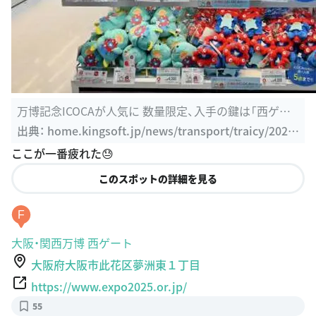
万博記念ICOCAが人気に 数量限定、入手の鍵は「西ゲー
ト」 | StartHome
出典：
home.kingsoft.jp/news/transport/traicy/2025
0420335911.html
ここが一番疲れた😓
このスポットの詳細を見る
F
大阪・関西万博 西ゲート
大阪府大阪市此花区夢洲東１丁目
https://www.expo2025.or.jp/
55