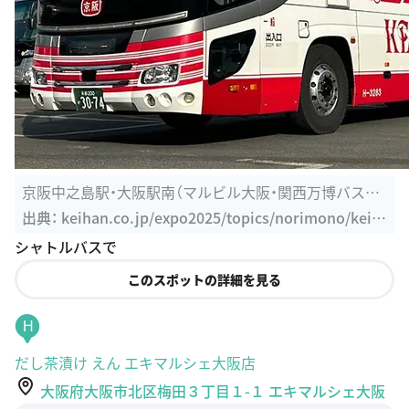
京阪中之島駅・大阪駅南（マルビル大阪・関西万博バスタ
ーミナル）発着 ...
出典：
keihan.co.jp/expo2025/topics/norimono/keih
anbus.php
シャトルバスで
このスポットの詳細を見る
H
だし茶漬け えん エキマルシェ大阪店
大阪府大阪市北区梅田３丁目１-１ エキマルシェ大阪