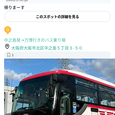
G
帰りまーす
oogle Plac
es
このスポットの詳細を見る
G
中之島発→万博行きのバス乗り場
大阪府大阪市北区中之島５丁目３-５０
2