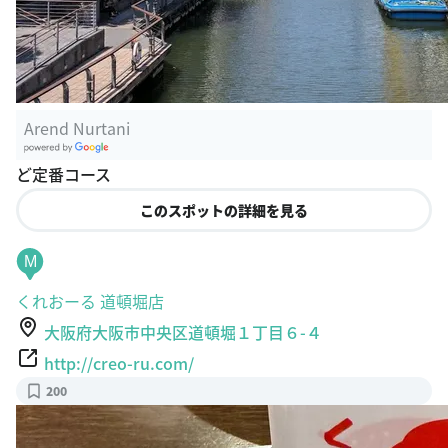
Arend Nurtani
G
ど定番コース
oogle Plac
es
このスポットの詳細を見る
M
くれおーる 道頓堀店
大阪府大阪市中央区道頓堀１丁目６-４
http://creo-ru.com/
200