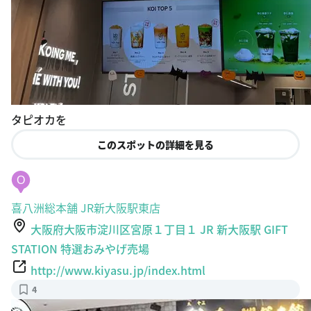
タピオカを
このスポットの詳細を見る
O
喜八洲総本舗 JR新大阪駅東店
大阪府大阪市淀川区宮原１丁目１ JR 新大阪駅 GIFT
STATION 特選おみやげ売場
http://www.kiyasu.jp/index.html
4