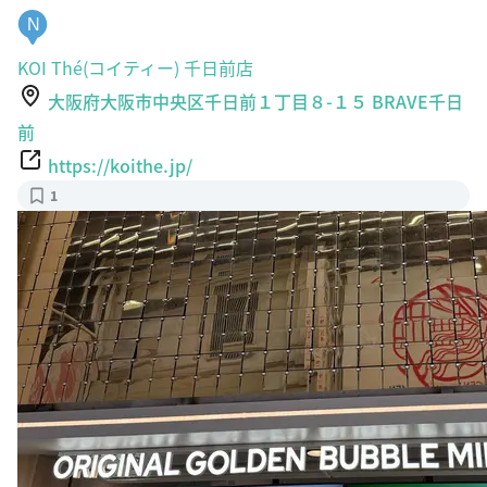
N
KOI Thé(コイティー) 千日前店
大阪府大阪市中央区千日前１丁目８-１５ BRAVE千日
前
https://koithe.jp/
1