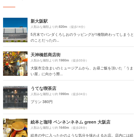
新大阪駅
820m
人類みな麺類より約
（徒歩14分）
5月末でパンダくろしおのラッピングが1種類終わってしまうと
のことだったの...
天神橋筋商店街
1980m
人類みな麺類より約
（徒歩33分）
大阪市立住まいのミュージアムから、お昼ご飯を頂いた「うま
い屋」に向かう際...
うてな喫茶店
1990m
人類みな麺類より約
（徒歩34分）
プリン 380円
絵本と珈琲 ペンネンネネム green 大阪店
1640m
人類みな麺類より約
（徒歩28分）
絵本の中に入ったかのような気分を味わえるお店。店内には絵