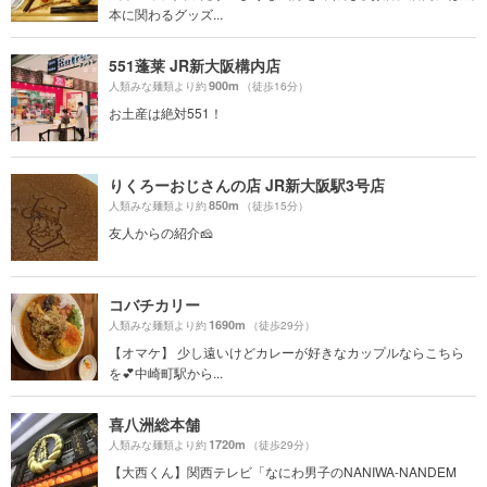
本に関わるグッズ...
551蓬莱 JR新大阪構内店
900m
人類みな麺類より約
（徒歩16分）
お土産は絶対551！
りくろーおじさんの店 JR新大阪駅3号店
850m
人類みな麺類より約
（徒歩15分）
友人からの紹介🧀
コバチカリー
1690m
人類みな麺類より約
（徒歩29分）
【オマケ】 少し遠いけどカレーが好きなカップルならこちら
を💕中崎町駅から...
喜八洲総本舗
1720m
人類みな麺類より約
（徒歩29分）
【大西くん】関西テレビ「なにわ男子のNANIWA-NANDEM