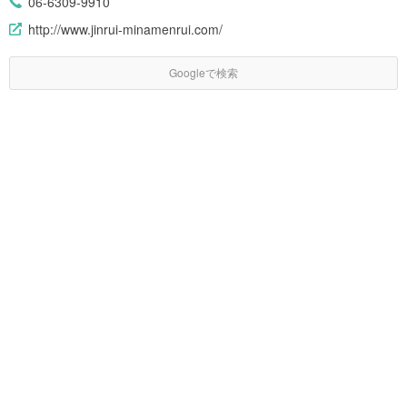
06-6309-9910
http://www.jinrui-minamenrui.com/
Googleで検索