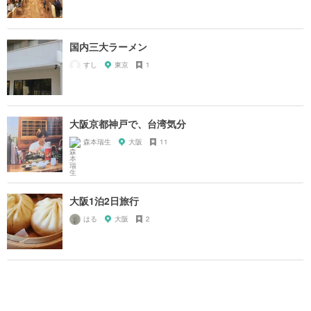
国内三大ラーメン
すし
東京
1
大阪京都神戸で、台湾気分
森本瑞生
大阪
11
大阪1泊2日旅行
はる
大阪
2