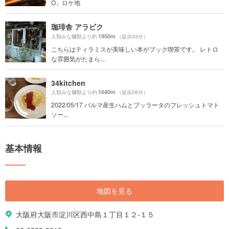
O」ロケ地
珈琲舎 アラビク
1950m
人類みな麺類より約
（徒歩33分）
こちらはティラミスが美味しい本がブック喫茶です。 レトロ
な雰囲気がたまら...
34kitchen
1640m
人類みな麺類より約
（徒歩28分）
2022/05/17 パルマ産生ハムとブッラータのフレッシュトマト
ソー...
基本情報
地図を見る
大阪府大阪市淀川区西中島１丁目１２-１５