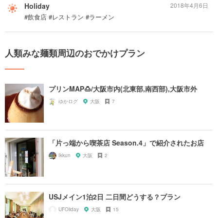
Holiday
2018年4月6日
#飲食店 #レストラン #ラーメン
人類みな麺類周辺のおでかけプラン
プリンMAP🍮/大阪市内(北東部,南西部),大阪市外
ゆかログ
大阪
7
「片っ端から喫茶店 Season.4」で紹介されたお店
Ikkun
大阪
2
USJメイン1泊2日 二日間どうする？プラン
UFOliday
大阪
15