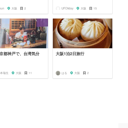
kun
大阪
2
UFOliday
大阪
15
京都神戸で、台湾気分
大阪1泊2日旅行
本瑞生
大阪
11
はる
大阪
2