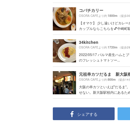
コバチカリー
1800m
OSORA CAFEより約
（徒歩3
【オマケ】 少し遠いけどカレー
カップルならこちらを💕中崎町駅か
34kitchen
1720m
OSORA CAFEより約
（徒歩2
2022/05/17 パルマ産生ハムと
のフレッシュトマトソー...
800m
OSORA CAFEより約
（徒歩14
大阪の串カツといえば"だるま"
せない。新大阪駅校内にあるため、
シェアする