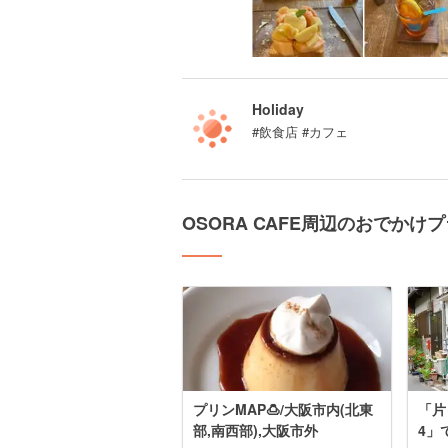
Holiday
#飲食店 #カフェ
OSORA CAFE周辺のおでかけ
プリンMAP🍮/大阪市内(北東
「片
部,南西部),大阪市外
4」