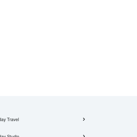
day Travel
day Studio