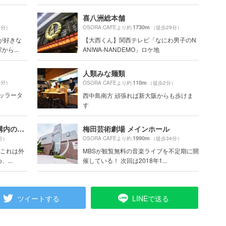
喜八洲総本舗
1730m
0分）
OSORA CAFEより約
（徒歩29分）
が好きな
【大西くん】関西テレビ「なにわ男子のN
ら...
ANIWA-NANDEMO」ロケ地
人類みな麺類
9分）
110m
OSORA CAFEより約
（徒歩2分）
ブッラータ
西中島南方 頑張れば新大阪からも歩けま
す
元祖串カツだるま 新大阪構内のれんめぐり店
梅田芸術劇場 メインホール
1990m
分）
OSORA CAFEより約
（徒歩34分）
。これは外
MBSが観覧無料の音楽ライブを不定期に開
...
催している！ 次回は2018年1...
ツイートする
LINEで送る