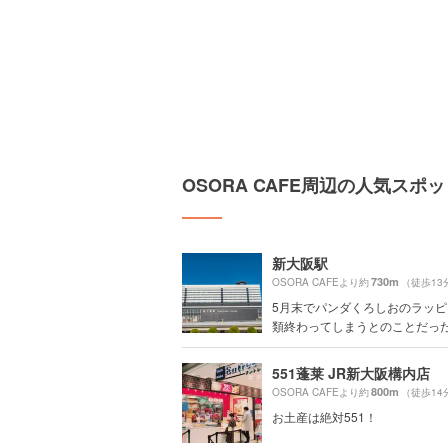
OSORA CAFE周辺の人気スポ
新大阪駅
730m
OSORA CAFEより約
（徒歩13
5月末でパンダくろしおのラッピ
類終わってしまうとのことだったの
551蓬莱 JR新大阪構内店
800m
OSORA CAFEより約
（徒歩14
お土産は絶対551！