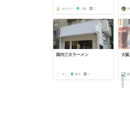
ゆかログ
大阪
7
Ik
国内三大ラーメン
大阪
すし
東京
1
森