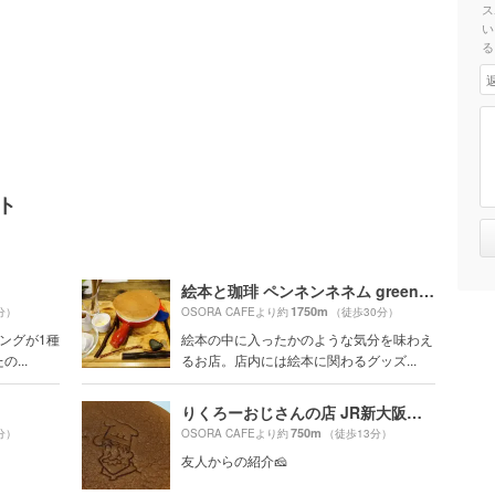
ス
い
る
ット
絵本と珈琲 ペンネンネネム green 大阪店
1750m
分）
OSORA CAFEより約
（徒歩30分）
ングが1種
絵本の中に入ったかのような気分を味わえ
...
るお店。店内には絵本に関わるグッズ...
りくろーおじさんの店 JR新大阪駅3号店
750m
分）
OSORA CAFEより約
（徒歩13分）
友人からの紹介🧀