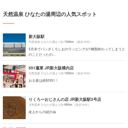
天然温泉 ひなたの湯周辺の人気スポット
新大阪駅
1040m
天然温泉 ひなたの湯より約
（徒歩18分）
5月末でパンダくろしおのラッピングが1種類終わってしまうと
のことだったの...
551蓬莱 JR新大阪構内店
1050m
天然温泉 ひなたの湯より約
（徒歩18分）
お土産は絶対551！
りくろーおじさんの店 JR新大阪駅3号店
900m
天然温泉 ひなたの湯より約
（徒歩16分）
友人からの紹介🧀