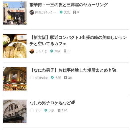
繁華街・十三の夜と三津屋のヤカーリング
関西が好っきゃねん
大阪
0
【新大阪】駅近コンパクト♪出張の時の美味しいラン
チと空いてるカフェ
しろくま
大阪
6
【なにわ男子】お仕事体験した場所まとめ👨‍🚀
shimejikp
大阪
28
なにわ男子ロケ地など🌈
すい
大阪
210