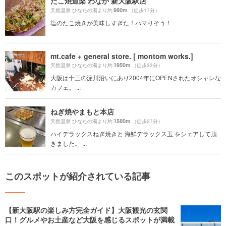
たこ焼道楽 わなか 新大阪駅店
980m
天然温泉 ひなたの湯より約
（徒歩17分）
塩のたこ焼きが美味しすぎた！ハマりそう！
mt.cafe + general store. [ montom works.]
1950m
天然温泉 ひなたの湯より約
（徒歩33分）
大阪は十三の淀川沿いにあり2004年にOPENされたオシャレな
カフェ。 ...
ねぎ焼やまもと本店
1580m
天然温泉 ひなたの湯より約
（徒歩27分）
ハイデラックスねぎ焼きと 海鮮デラックス玉 をシェアして頂
きました。 ...
このスポットが紹介されている記事
【新大阪駅の楽しみ方完全ガイド】大阪観光の玄関
口！グルメやお土産など大阪を感じるスポットが満載