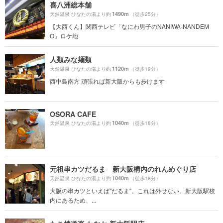
喜八洲総本舗
1490m
天然温泉 ひなたの湯より約
（徒歩25分）
【大西くん】関西テレビ「なにわ男子のNANIWA-NANDEM
O」ロケ地
人類みな麺類
1120m
天然温泉 ひなたの湯より約
（徒歩19分）
西中島南方 頑張れば新大阪からも歩けます
OSORA CAFE
1040m
天然温泉 ひなたの湯より約
（徒歩18分）
元祖串カツだるま 新大阪構内のれんめぐり店
1040m
天然温泉 ひなたの湯より約
（徒歩18分）
大阪の串カツといえば"だるま"。これは外せない。新大阪駅校
内にあるため、...