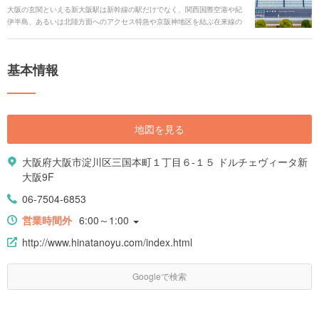
大阪の玄関といえる新大阪駅は新幹線の駅だけでなく、関西国際空港や紀
伊半島、あるいは北陸方面へのアクセス特急や京阪神地区を結ぶ在来線の
主要駅。大阪市内の重要スポットに駅がある大阪メトロ御堂筋線の駅もあ
ります。 そして、ターミナル駅の構内には楽しいスポットが目白押し。各
地域の駅弁や大阪の有名どころ名物グルメや、お土産の数々、その他ショ
基本情報
ッピングなど新大阪駅の魅力・お役立ち情報を徹底解説します。
地図を見る
大阪府大阪市淀川区三国本町１丁目６-１５ ドルチェヴィータ新
大阪9F
06-7504-6853
営業時間外
6:00～1:00
http://www.hinatanoyu.com/index.html
Googleで検索