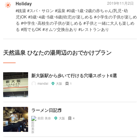
Holiday
2019年11月2日
#銭湯 #スパ・サロン #温泉 #0歳･1歳･2歳の赤ちゃん(乳児･幼
児)OK #3歳･4歳･5歳･6歳(幼児)が楽しめる #小学生の子供が楽しめ
る #中学生･高校生の子供が楽しめる #子供と一緒に大人も楽しめ
る #雨でもOK #オムツ交換台あり #レストランあり
天然温泉 ひなたの湯周辺のおでかけプラン
新大阪駅から歩いて行ける穴場スポット6選
mandai
大阪
1
ラーメン日記📕
前田 美奈
大阪
4