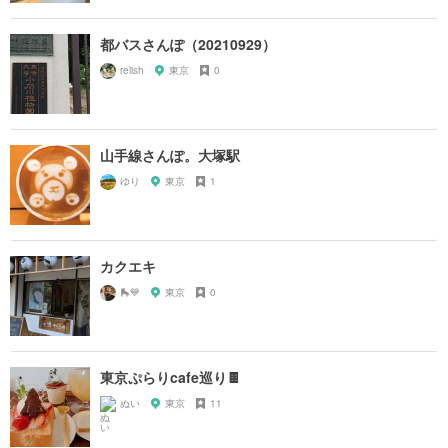
都バスさんぽ（20210929）
relish
東京
0
山手線さんぽ。大塚駅
ゆり
東京
1
カクエキ
🛼💙
東京
0
東京ぷらりcafe巡り🍫
ぬい
東京
11