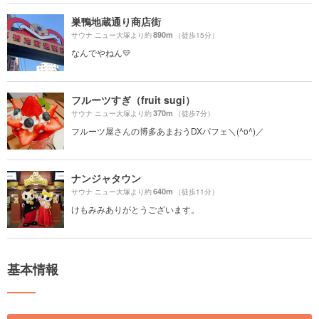
巣鴨地蔵通り商店街
890m
サウナ ニュー大塚より約
（徒歩15分）
なんでやねん💛
フルーツすぎ（fruit sugi）
370m
サウナ ニュー大塚より約
（徒歩7分）
フルーツ屋さんの博多あまおうDXパフェ＼(^o^)／
ナンジャタウン
640m
サウナ ニュー大塚より約
（徒歩11分）
けもみみありがとうございます。
基本情報