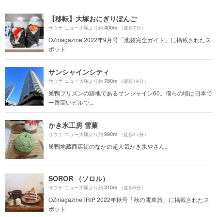
【移転】大塚おにぎりぼんご
400m
サウナ ニュー大塚より約
（徒歩7分）
OZmagazine 2022年9月号「池袋完全ガイド」に掲載されたス
ポット
サンシャインシティ
780m
サウナ ニュー大塚より約
（徒歩14分）
巣鴨プリズンの跡地であるサンシャイン60。僕らの頃は日本で
一番高いビルで...
かき氷工房 雪菓
990m
サウナ ニュー大塚より約
（徒歩17分）
巣鴨地蔵商店街のなかの超人気かき氷やさん。
SOROR （ソロル）
310m
サウナ ニュー大塚より約
（徒歩6分）
OZmagazineTRIP 2022年秋号「秋の電車旅」に掲載されたス
ポット