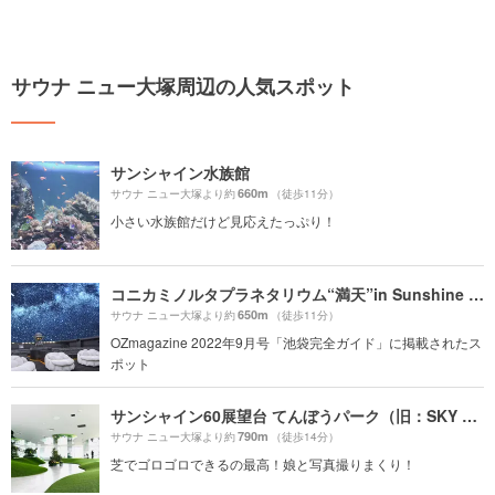
サウナ ニュー大塚周辺の人気スポット
サンシャイン水族館
660m
サウナ ニュー大塚より約
（徒歩11分）
小さい水族館だけど見応えたっぷり！
コニカミノルタプラネタリウム“満天”in Sunshine City
650m
サウナ ニュー大塚より約
（徒歩11分）
OZmagazine 2022年9月号「池袋完全ガイド」に掲載されたス
ポット
サンシャイン60展望台 てんぼうパーク（旧：SKY CIRCUS サンシャイン60展望台）
790m
サウナ ニュー大塚より約
（徒歩14分）
芝でゴロゴロできるの最高！娘と写真撮りまくり！