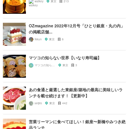
walkey
東京
213
OZmagazine 2022年12月号「ひとり銀座・丸の内」
の掲載店舗...
Ikkun
東京
6
マツコの知らない世界【いなり寿司編】
マツコの知らない世界マニア
東京
3
あの食通と厳選した東銀座/築地の最高に美味しいラ
ンチを載せ続けます！【更新中】
seijiro
東京
442
営業リーマンに食べてほしい！銀座〜新橋やみつき絶
品ランチ