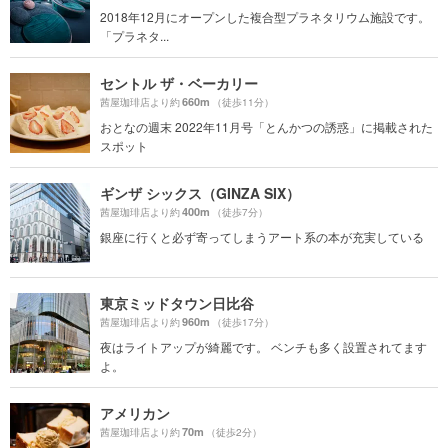
2018年12月にオープンした複合型プラネタリウム施設です。
「プラネタ...
セントル ザ・ベーカリー
660m
茜屋珈琲店より約
（徒歩11分）
おとなの週末 2022年11月号「とんかつの誘惑」に掲載された
スポット
ギンザ シックス（GINZA SIX）
400m
茜屋珈琲店より約
（徒歩7分）
銀座に行くと必ず寄ってしまうアート系の本が充実している
東京ミッドタウン日比谷
960m
茜屋珈琲店より約
（徒歩17分）
夜はライトアップが綺麗です。 ベンチも多く設置されてます
よ。
アメリカン
70m
茜屋珈琲店より約
（徒歩2分）