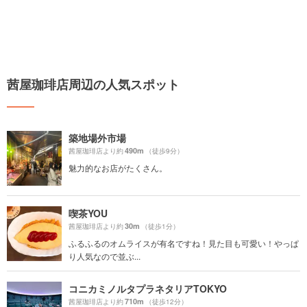
茜屋珈琲店周辺の人気スポット
築地場外市場
490m
茜屋珈琲店より約
（徒歩9分）
魅力的なお店がたくさん。
喫茶YOU
30m
茜屋珈琲店より約
（徒歩1分）
ふるふるのオムライスが有名ですね！見た目も可愛い！やっぱ
り人気なので並ぶ...
コニカミノルタプラネタリアTOKYO
710m
茜屋珈琲店より約
（徒歩12分）