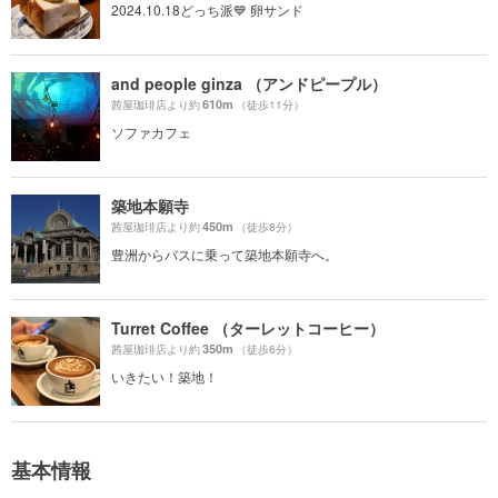
2024.10.18どっち派💙 卵サンド
and people ginza （アンドピープル）
610m
茜屋珈琲店より約
（徒歩11分）
ソファカフェ
築地本願寺
450m
茜屋珈琲店より約
（徒歩8分）
豊洲からバスに乗って築地本願寺へ。
Turret Coffee （ターレットコーヒー）
350m
茜屋珈琲店より約
（徒歩6分）
いきたい！築地！
基本情報