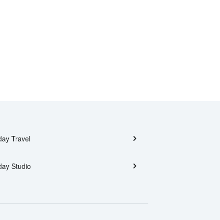
day Travel
day Studio