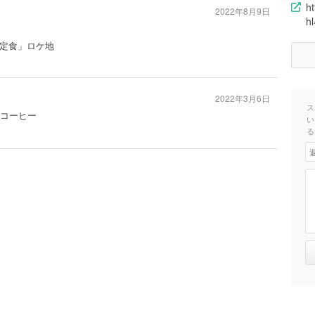
h
2022年8月9日
hl
定食」ロケ地
2022年3月6日
ス
#コーヒー
い
る