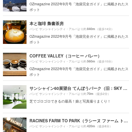
OZmagazine 2022年9月号「池袋完全ガイド」に掲載されたス
ポット
本と珈琲 梟書茶房
840m
バンビ サンシャインシティ・アルパより約
（徒歩14分）
OZmagazine 2022年9月号「池袋完全ガイド」に掲載されたス
ポット
COFFEE VALLEY（コーヒー バレー）
560m
バンビ サンシャインシティ・アルパより約
（徒歩10分）
OZmagazine 2022年9月号「池袋完全ガイド」に掲載されたス
ポット
サンシャイン60展望台 てんぼうパーク（旧：SKY CIRCUS サンシャイン60展望台）
70m
バンビ サンシャインシティ・アルパより約
（徒歩2分）
芝でゴロゴロできるの最高！娘と写真撮りまくり！
RACINES FARM TO PARK（ラシーヌ ファーム トゥー パーク）
420m
バンビ サンシャインシティ・アルパより約
（徒歩8分）