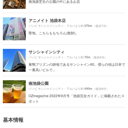
南池袋芝生の公園の中にあるお店
アニメイト 池袋本店
370m
バンビ サンシャインシティ・アルパより約
（徒歩7分）
聖地。こちらももちろん(散財)。
サンシャインシティ
70m
バンビ サンシャインシティ・アルパより約
（徒歩2分）
巣鴨プリズンの跡地であるサンシャイン60。僕らの頃は日本で
一番高いビルで...
南池袋公園
440m
バンビ サンシャインシティ・アルパより約
（徒歩8分）
OZmagazine 2022年9月号「池袋完全ガイド」に掲載されたス
ポット
基本情報