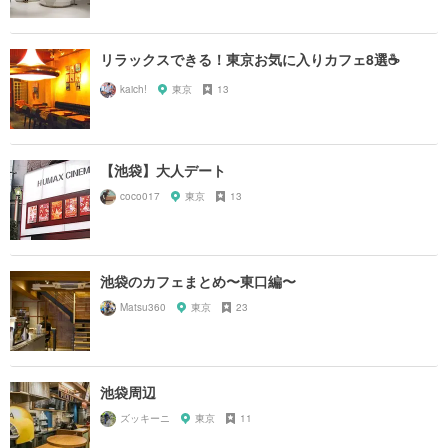
リラックスできる！東京お気に入りカフェ8選☕️
kaich!
東京
13
【池袋】大人デート
coco017
東京
13
池袋のカフェまとめ〜東口編〜
Matsu360
東京
23
池袋周辺
ズッキーニ
東京
11