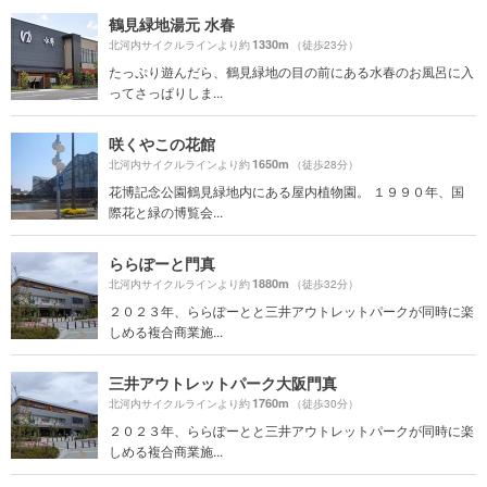
鶴見緑地湯元 水春
1330m
北河内サイクルラインより約
（徒歩23分）
たっぷり遊んだら、鶴見緑地の目の前にある水春のお風呂に入
ってさっぱりしま...
咲くやこの花館
1650m
北河内サイクルラインより約
（徒歩28分）
花博記念公園鶴見緑地内にある屋内植物園。 １９９０年、国
際花と緑の博覧会...
ららぽーと門真
1880m
北河内サイクルラインより約
（徒歩32分）
２０２３年、ららぽーとと三井アウトレットパークが同時に楽
しめる複合商業施...
三井アウトレットパーク大阪門真
1760m
北河内サイクルラインより約
（徒歩30分）
２０２３年、ららぽーとと三井アウトレットパークが同時に楽
しめる複合商業施...