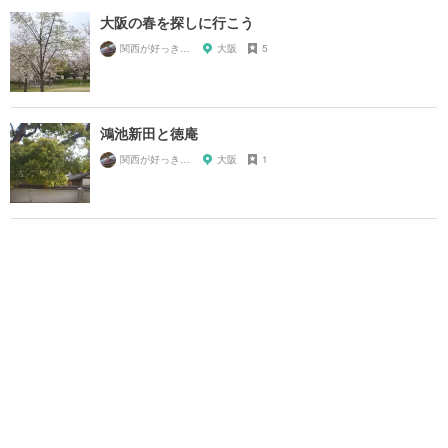
大阪の春を探しに行こう
関西が好っきゃねん
大阪
5
鴻池新田と徳庵
関西が好っきゃねん
大阪
1