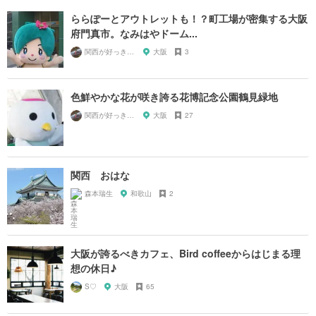
ららぽーとアウトレットも！？町工場が密集する大阪
府門真市。なみはやドーム...
関西が好っきゃねん
大阪
3
色鮮やかな花が咲き誇る花博記念公園鶴見緑地
関西が好っきゃねん
大阪
27
関西 おはな
森本瑞生
和歌山
2
大阪が誇るべきカフェ、Bird coffeeからはじまる理
想の休日♪
S♡
大阪
65