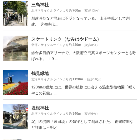
三島神社
760m
北河内サイクルラインより約
（徒歩13分）
創建時期など詳細は不明となっている。 山王権現として創
建。 明治時代...
スケートリンク（なみはやドーム）
440m
北河内サイクルラインより約
（徒歩8分）
総合多目的アリーナで、大阪府立門真スポーツセンターとも呼
ばれる。 １９...
鶴見緑地
1120m
北河内サイクルラインより約
（徒歩19分）
120haの敷地には、世界の植物に出会える温室型植物園「咲く
やこの花館」...
堤根神社
340m
北河内サイクルラインより約
（徒歩6分）
淀川の堤防「茨田堤」の鎮守として創建された。 創建時期な
ど詳細は不明と...