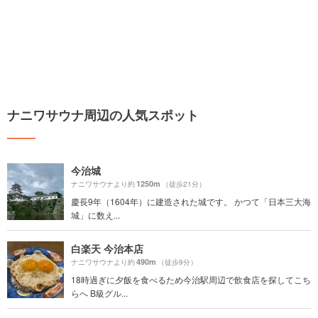
ナニワサウナ周辺の人気スポット
今治城
1250m
ナニワサウナより約
（徒歩21分）
慶長9年（1604年）に建造された城です。 かつて「日本三大海
城」に数え...
白楽天 今治本店
490m
ナニワサウナより約
（徒歩9分）
18時過ぎに夕飯を食べるため今治駅周辺で飲食店を探してこち
らへ B級グル...