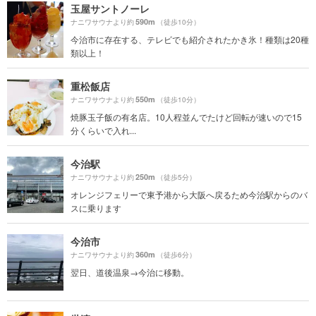
玉屋サントノーレ
590m
ナニワサウナより約
（徒歩10分）
今治市に存在する、テレビでも紹介されたかき氷！種類は20種
類以上！
重松飯店
550m
ナニワサウナより約
（徒歩10分）
焼豚玉子飯の有名店。10人程並んでたけど回転が速いので15
分くらいで入れ...
今治駅
250m
ナニワサウナより約
（徒歩5分）
オレンジフェリーで東予港から大阪へ戻るため今治駅からのバ
スに乗ります
今治市
360m
ナニワサウナより約
（徒歩6分）
翌日、道後温泉→今治に移動。