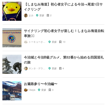
【しまなみ海道】初心者女子による今治→尾道1日サ
イクリング
まみ
愛媛
2
サイクリング初心者女子が楽しむ！しまなみ海道自転
車旅🚴‍♀️
トーキョーさんぽ
愛媛
10
今治城と今治B級グルメ、第52番から始める四国巡礼
の旅
サンタ・デラックス
愛媛
4
お遍路参り〜今治編〜
f-kaya
愛媛
3