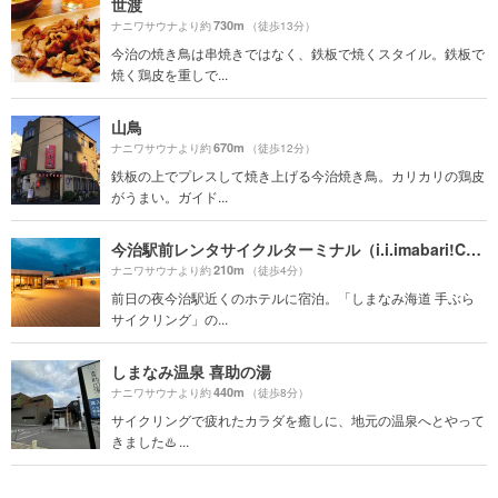
世渡
730m
ナニワサウナより約
（徒歩13分）
今治の焼き鳥は串焼きではなく、鉄板で焼くスタイル。鉄板で
焼く鶏皮を重しで...
山鳥
670m
ナニワサウナより約
（徒歩12分）
鉄板の上でプレスして焼き上げる今治焼き鳥。カリカリの鶏皮
がうまい。ガイド...
今治駅前レンタサイクルターミナル（i.i.imabari!Cycle Station）
210m
ナニワサウナより約
（徒歩4分）
前日の夜今治駅近くのホテルに宿泊。「しまなみ海道 手ぶら
サイクリング」の...
しまなみ温泉 喜助の湯
440m
ナニワサウナより約
（徒歩8分）
サイクリングで疲れたカラダを癒しに、地元の温泉へとやって
きました♨️ ...