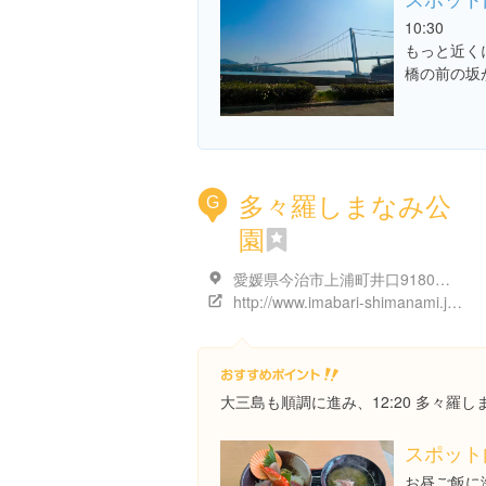
10:30
もっと近く
橋の前の坂
多々羅しまなみ公
G
園
愛媛県今治市上浦町井口9180番地2
http://www.imabari-shimanami.jp/tatara/
大三島も順調に進み、12:20 多々羅
スポット
お昼ご飯に