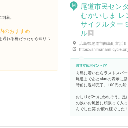
尾道市民セン
M
むかいしま レ
に到着。
サイクルター
内のおすすめ
ル
を通れる橋だったから辿りつ
。
向島に着いたらラストスパー
尾道まであと○kmの表示に
時前に返却完了。100円の
おしりが2つにわれそう。足
の狭いお風呂に頑張って入っ
んでした笑 お疲れ様でした