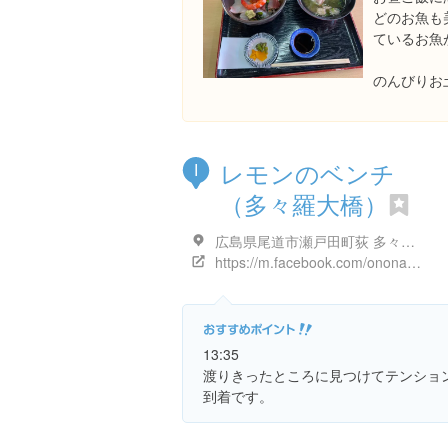
どのお魚も
ているお魚
のんびりお土
レモンのベンチ
I
（多々羅大橋）
広島県尾道市瀬戸田町荻 多々羅大橋
https://m.facebook.com/ononavi.jp/posts/957653764252446?locale2=ja_JP
13:35
渡りきったところに見つけてテンショ
到着です。