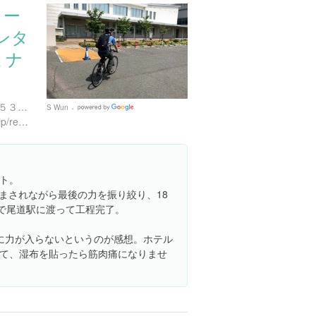
ター
ンタ
ミナ
広島県尾道市向島町富浜５５３１-１
S Wun
Google
https://shimanami-cycle.or.jp/rental/terminal
Places
ト。
励まされながら最後の力を振り絞り、18
船で尾道駅に渡って工程完了。
に力が入らないというのが感想。ホテル
て、湿布を貼ったら筋肉痛になりませ
！