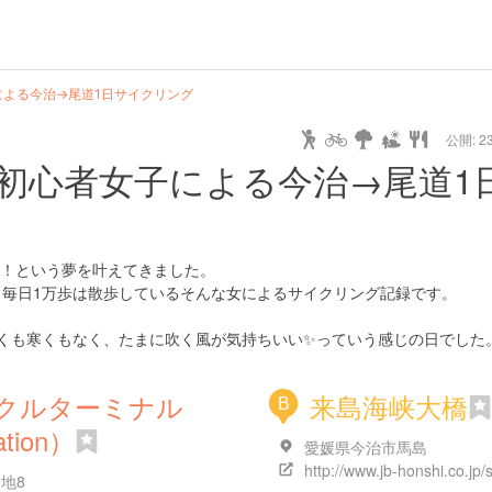
よる今治→尾道1日サイクリング
公開: 23
初心者女子による今治→尾道1
！という夢を叶えてきました。
、毎日1万歩は散歩しているそんな女によるサイクリング記録です。
暑くも寒くもなく、たまに吹く風が気持ちいい✨️っていう感じの日でした
クルターミナル
来島海峡大橋
B
tation）
愛媛県今治市馬島
地8