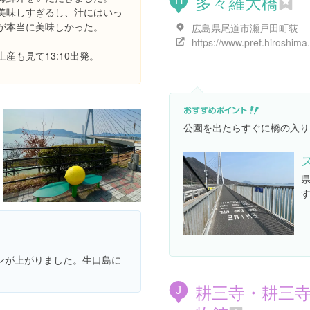
多々羅大橋
H
美味しすぎるし、汁にはいっ
が本当に美味しかった。
広島県尾道市瀬戸田町荻
産も見て13:10出発。
公園を出たらすぐに橋の入り
ンが上がりました。生口島に
耕三寺・耕三
J