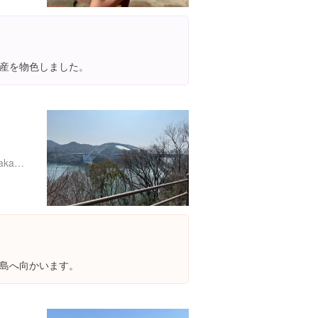
産を物色しました。
http://ww8.tiki.ne.jp/~k-murakami/simanami/br-omi.html
島へ向かいます。