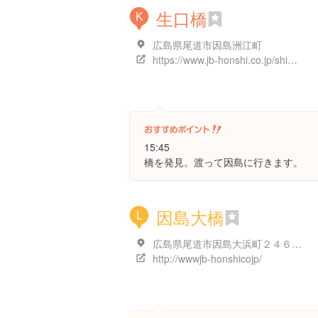
生口橋
K
広島県尾道市因島洲江町
https://www.jb-honshi.co.jp/shimanami/about/shimanami/p03.html
15:45
橋を発見。渡って因島に行きます。
因島大橋
L
広島県尾道市因島大浜町２４６-１
http://wwwjb-honshicojp/