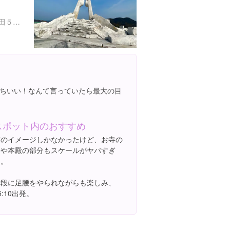
広島県尾道市瀬戸田町瀬戸田５５３-２
ちいい！なんて言っていたら最大の目
スポット内のおすすめ
塔のイメージしかなかったけど、お寺の
門や本殿の部分もスケールがヤバすぎ
る。
階段に足腰をやられながらも楽しみ、
5:10出発。