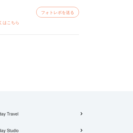
フォトレポを送る
くはこちら
day Travel
day Studio