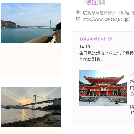
物館
http://www.kousanji.or.jp/
14:10
生口島は海沿いを走れて気持
的地に到着。
1