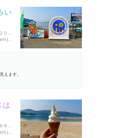
みい
愛媛県今治市吉海町名４５２０-２
http://www.imabari-shimanami.jp/ikiiki/
見えます。
スは
愛媛県今治市伯方町叶浦１６６８-１
http://www.imabari-shimanami.jp/hakata/