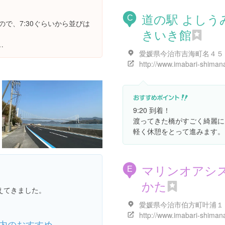
道の駅 よしう
C
ので、7:30ぐらいから並びは
きいき館
…
9:20 到着！
渡ってきた橋がすごく綺麗に
軽く休憩をとって進みます。
マリンオアシ
E
かた
えてきました。
内のおすすめ