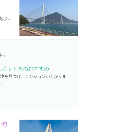
https://www.pref.hiroshima.lg.jp/soshiki/97/tatara-bridge.html
口。
スポット内のおすすめ
県境を見つけ、テンションが上がりま
す。
寺博