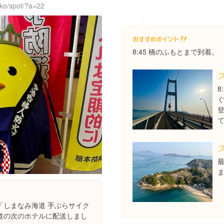
nko/spot/?a=22
8:45 橋のふもとまで到着。
8
「しまなみ海道 手ぶらサイク
道の次のホテルに配送しまし