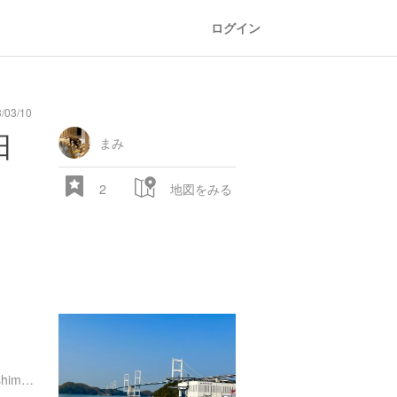
ログイン
/03/10
日
まみ
2
地図をみる
。
http://www.jb-honshi.co.jp/shimanami/about/shimanami/p07.html