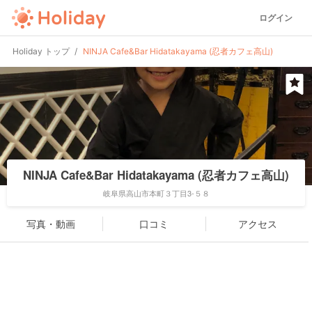
ログイン
Holiday トップ
NINJA Cafe&Bar Hidatakayama (忍者カフェ高山)
NINJA Cafe&Bar Hidatakayama (忍者カフェ高山)
岐阜県高山市本町３丁目3-５８
写真・動画
口コミ
アクセス