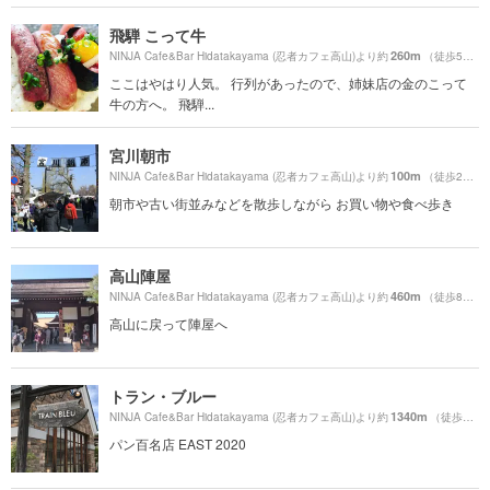
飛騨 こって牛
260m
NINJA Cafe&Bar Hidatakayama (忍者カフェ高山)より約
（徒歩5分）
ここはやはり人気。 行列があったので、姉妹店の金のこって
牛の方へ。 飛騨...
宮川朝市
100m
NINJA Cafe&Bar Hidatakayama (忍者カフェ高山)より約
（徒歩2分）
朝市や古い街並みなどを散歩しながら お買い物や食べ歩き
高山陣屋
460m
NINJA Cafe&Bar Hidatakayama (忍者カフェ高山)より約
（徒歩8分）
高山に戻って陣屋へ
トラン・ブルー
1340m
NINJA Cafe&Bar Hidatakayama (忍者カフェ高山)より約
（徒歩23分）
パン百名店 EAST 2020