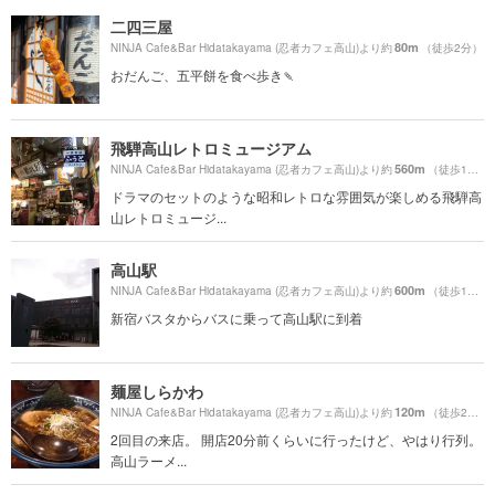
二四三屋
80m
NINJA Cafe&Bar Hidatakayama (忍者カフェ高山)より約
（徒歩2分）
おだんご、五平餅を食べ歩き🍡
飛騨高山レトロミュージアム
560m
NINJA Cafe&Bar Hidatakayama (忍者カフェ高山)より約
（徒歩10分）
ドラマのセットのような昭和レトロな雰囲気が楽しめる飛騨高
山レトロミュージ...
高山駅
600m
NINJA Cafe&Bar Hidatakayama (忍者カフェ高山)より約
（徒歩10分）
新宿バスタからバスに乗って高山駅に到着
麺屋しらかわ
120m
NINJA Cafe&Bar Hidatakayama (忍者カフェ高山)より約
（徒歩2分）
2回目の来店。 開店20分前くらいに行ったけど、やはり行列。
高山ラーメ...