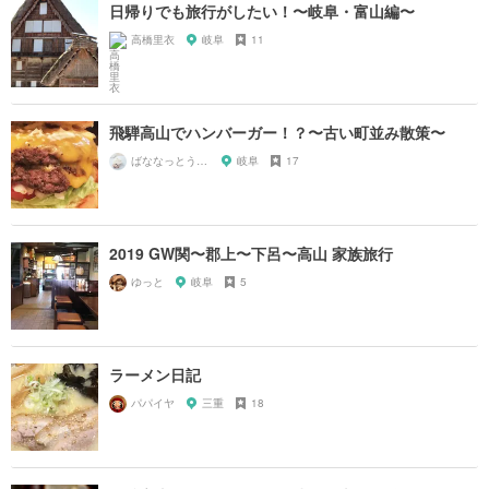
日帰りでも旅行がしたい！〜岐阜・富山編〜
高橋里衣
岐阜
11
飛騨高山でハンバーガー！？〜古い町並み散策〜
ばななっとう710
岐阜
17
2019 GW関〜郡上〜下呂〜高山 家族旅行
ゆっと
岐阜
5
ラーメン日記
パパイヤ
三重
18