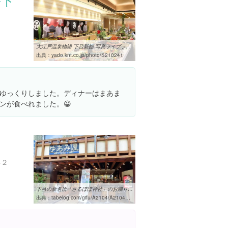
語下
大江戸温泉物語 下呂新館 写真ライブラリ 【近畿日本ツーリスト】
出典：
yado.knt.co.jp/photo/S210241
ゆっくりしました。ディナーはまあま
ンが食べれました。😀
-２
下呂の新名所「さるぼぼ神社」のお隣り「ゆあみ屋」さんで新食感「温玉 ...
出典：
tabelog.com/gifu/A2104/A210403/21001477/dtlrvwlst/6639196