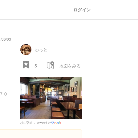
ログイン
06/03
ゆっと
5
地図をみる
７０
杉山弘道
Google
Places