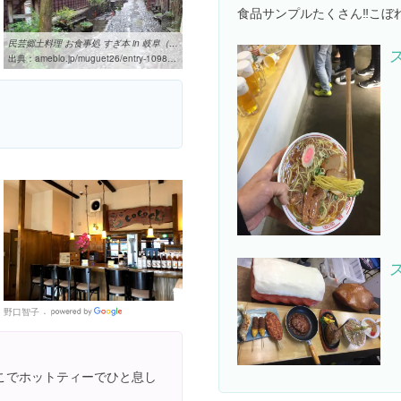
食品サンプルたくさん‼️こ
民芸郷土料理 お食事処 すぎ本 in 岐阜（郡上八幡）｜花桃の脱線ブログ
出典：
ameblo.jp/muguet26/entry-10988817757.html
野口智子
Google
Places
こでホットティーでひと息し