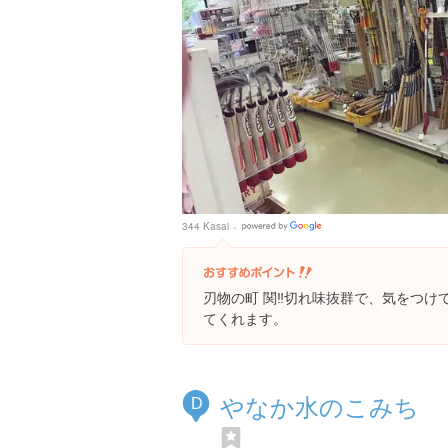
344 Kasai
Google
Places
刃物の町 関‼️切れ味抜群で、気をつ
てくれます。
やなか水のこみち
D