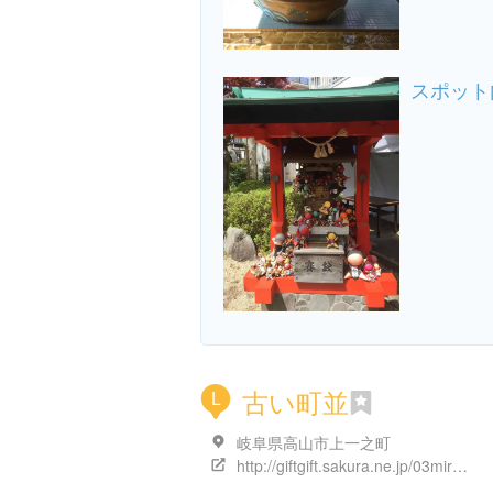
スポット
古い町並
L
岐阜県高山市上一之町
http://giftgift.sakura.ne.jp/03miru/sanmachi.html