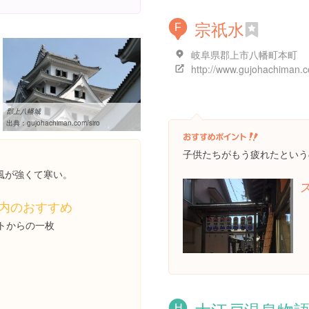
宗祇水
F
岐阜県郡上市八幡町本町
郡上八幡城
出典：
gujohachiman.com/siro
子供たちがもう疲れたという
風が強くて寒い。
内のおすすめ
トからの一枚
H