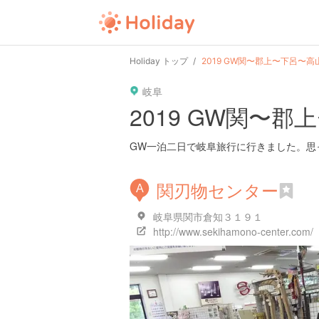
Holiday トップ
2019 GW関〜郡上〜下呂〜高
岐阜
2019 GW関〜
GW一泊二日で岐阜旅行に行きました。思
関刃物センター
A
岐阜県関市倉知３１９１
http://www.sekihamono-center.com/