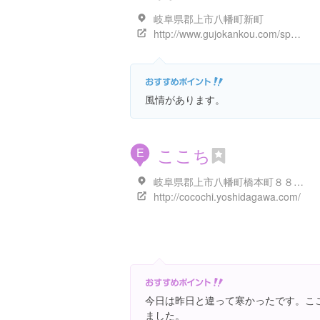
岐阜県郡上市八幡町新町
http://www.gujokankou.com/spot/01hachiman/860.html
風情があります。
ここち
E
岐阜県郡上市八幡町橋本町８８７-１
http://cocochi.yoshidagawa.com/
今日は昨日と違って寒かったです。こ
ました。