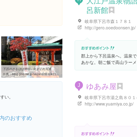
大江戸温泉物
呂新館
岐阜県下呂市森１７８１
http://gero.ooedoonsen.jp/
郡上から下呂温泉へ。温泉で
あかな。朝ご飯で高山ラーメ
下呂のさるぼぼ神社 - 気まぐれ写真
出典：
blog.goo.ne.jp/sazaneri8/e/4230a74f54091cba0d125d47e046112c
ゆあみ屋
J
やすい。
岐阜県下呂市湯之島８０１
http://www.yuamiya.co.jp/
内のおすすめ