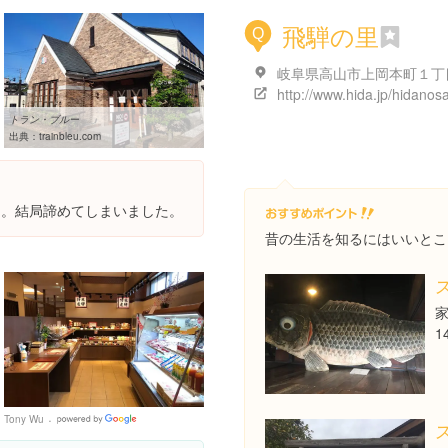
飛騨の里
Q
http://www.hida.jp/hidanosa
トラン・ブルー
出典：
trainbleu.com
した。結局諦めてしまいました。
昔の生活を知るにはいいとこ
1
Tony Wu
Google
Places