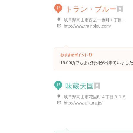
トラン・ブルー
P
岐阜県高山市西之一色町１丁目７３-５ 73~5
http://www.trainbleu.com/
15:00頃でもまだ行列が出来ていま
味蔵天国
R
岐阜県高山市花里町４丁目３０８
http://www.ajikura.jp/