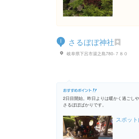
さるぼぼ神社
I
岐阜県下呂市湯之島780-７８０
2日目開始。昨日よりは暖かく過ごし
さるぼぼばかりです。
スポット