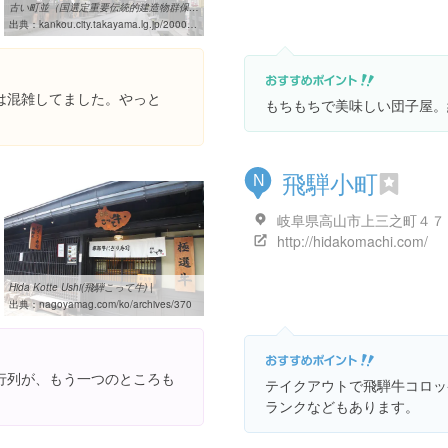
古い町並（国選定重要伝統的建造物群保存地区）｜高山市観光情報
出典：
kankou.city.takayama.lg.jp/2000002/2000026/2000197.html
は混雑してました。やっと
もちもちで美味しい団子屋。
飛騨小町
N
岐阜県高山市上三之町４７
http://hidakomachi.com/
Hida Kotte Ushi(飛騨こって牛) |
出典：
nagoyamag.com/ko/archives/370
行列が、もう一つのところも
テイクアウトで飛騨牛コロッ
ランクなどもあります。