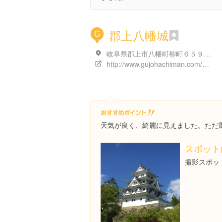
郡上八幡城
G
岐阜県郡上市八幡町柳町６５９ 一の平 ６５９
http://www.gujohachiman.com/kanko/
天気が良く、綺麗に見えました。ただ
スポット
撮影スポッ