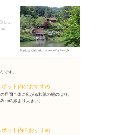
岐阜県高山市上岡本町１丁目５９０
to/
Mariusz Ozimek
Google
Places
ろです。
スポット内のおすすめ
家の居間全体に広がる和紙の鯉のぼり。
42cmの娘より大きい。
スポット内のおすすめ