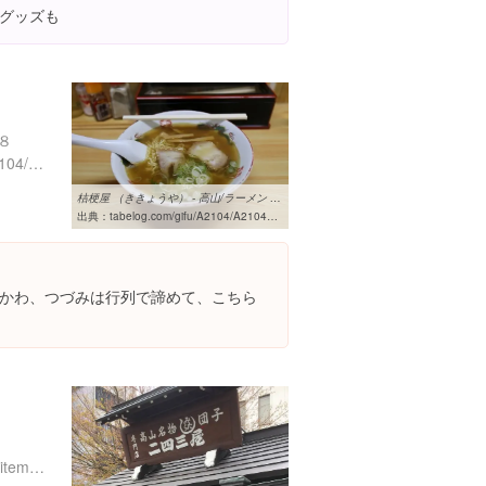
グッズも
８
https://tabelog.com/gifu/A2104/A210401/21000809/
桔梗屋 （ききょうや） - 高山/ラーメン [食べログ]
出典：
tabelog.com/gifu/A2104/A210401/21000809
かわ、つづみは行列で諦めて、こちら
http://fujimiya-honten.info/sitemap.html