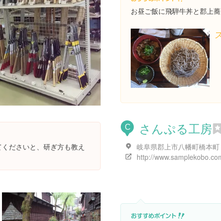
お昼ご飯に飛騨牛丼と郡上蕎
さんぷる工房
C
岐阜県郡上市八幡町橋本町
けてくださいと、研ぎ方も教え
http://www.samplekobo.co