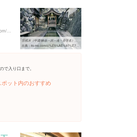
http://www.gujohachiman.com/kanko/
宗祇水（中濃/峡谷・沢・滝・谷等名）の施設情報 | いつもNAVI
出典：
its-mo.com/c/%E5%AE%97%E7%A5%87%E6%B0%B4/KNK_ZPOI,J00000000000A3102110
ので入り口まで。
スポット内のおすすめ