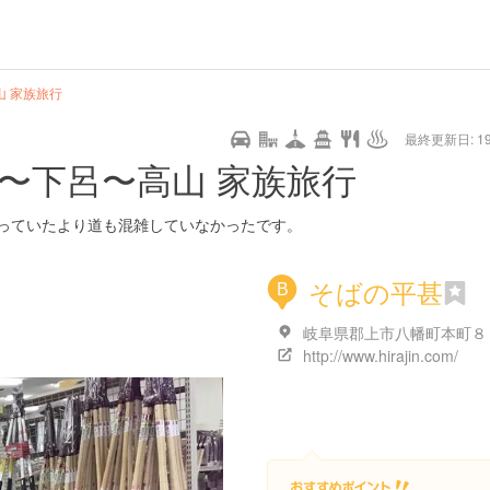
山 家族旅行
最終更新日: 19/
郡上〜下呂〜高山 家族旅行
っていたより道も混雑していなかったです。
そばの平甚
B
岐阜県郡上市八幡町本町８
http://www.hirajin.com/