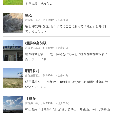
トラ古墳、それら...
亀石
1140m
吉備姫王墓より約
（徒歩20分）
亀石 平安時代にはもうすでにここにあって『亀石』と呼ばれ
ていましたよう...
橿原神宮前駅
1810m
吉備姫王墓より約
（徒歩31分）
橿原神宮前駅 朝、自宅を出て昼前に橿原神宮神宮前駅に
あるホテルに着...
明日香村
1950m
吉備姫王墓より約
（徒歩33分）
明日香村へ 剣池から40年前にはなかった新興住宅地に迷
い込んでしま...
甘樫丘
1950m
吉備姫王墓より約
（徒歩33分）
朝の散歩で甘樫丘から眺める。畝傍山、耳成山、そして天香山