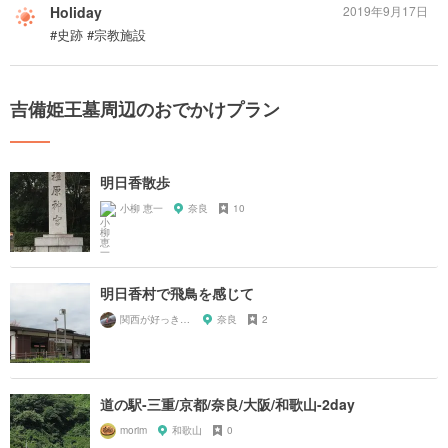
Holiday
2019年9月17日
#史跡 #宗教施設
吉備姫王墓周辺のおでかけプラン
明日香散歩
小柳 恵一
奈良
10
明日香村で飛鳥を感じて
関西が好っきゃねん
奈良
2
道の駅-三重/京都/奈良/大阪/和歌山-2day
morim
和歌山
0