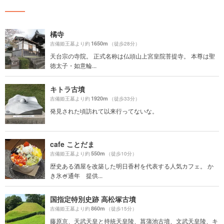
橘寺
1650m
吉備姫王墓より約
（徒歩28分）
天台宗の寺院。 正式名称は仏頭山上宮皇院菩提寺。 本尊は聖
徳太子・如意輪...
キトラ古墳
1920m
吉備姫王墓より約
（徒歩33分）
発見された頃訪れて以来行ってないな。
cafe ことだま
550m
吉備姫王墓より約
（徒歩10分）
歴史ある酒屋を改築した明日香村を代表する人気カフェ。 か
き氷🍧通年 提供...
国指定特別史跡 高松塚古墳
860m
吉備姫王墓より約
（徒歩15分）
藤原京、天武天皇と持統天皇陵、菖蒲池古墳、文武天皇陵、キ