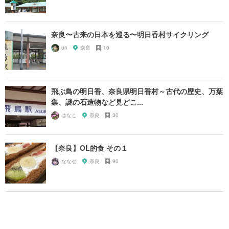
奈良〜古来の日本を巡る〜明日香村サイクリング
un
奈良
10
飛ぶ鳥の明日香、奈良県明日香村～古代の歴史、万葉
集、謎の石造物など見どこ...
はなこ
奈良
30
【奈良】OL的食 その１
ななせ
奈良
90