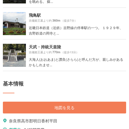
を眺める。 蘇...
飛鳥駅
360m
吉備姫王墓より約
（徒歩7分）
近畿日本鉄道（近鉄）吉野線の停車駅の一つ。 １９２９年、
吉野鉄道の岡寺と...
天武・持統天皇陵
770m
吉備姫王墓より約
（徒歩13分）
大海人(おおあま)と讚良(さらら)と呼んだ方が、親しみがある
かもしれませ...
基本情報
地図を見る
奈良県高市郡明日香村平田