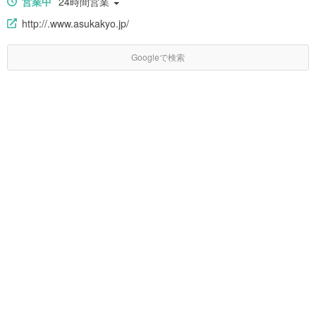
営業中
24時間営業
http://.www.asukakyo.jp/
Googleで検索