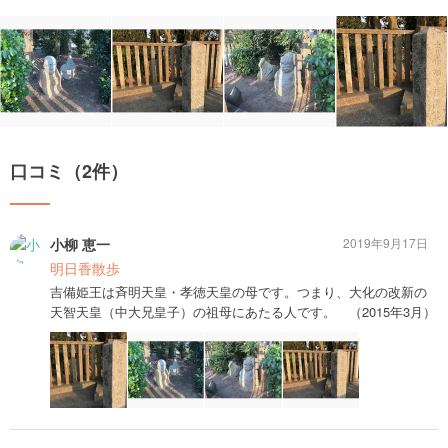
口コミ（2件）
小柳 恵一
2019年9月17日
明日香散歩
吉備姫王は斉明天皇・孝徳天皇の母です。つまり、大化の改新の
天智天皇（中大兄皇子）の祖母にあたる人です。 （2015年3月）