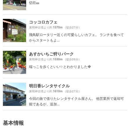
切符🎫
コッコロカフェ
1570m
束明神古墳より約
（徒歩27分）
飛鳥駅ロータリー近くの可愛らしいカフェ。 ランチを食べて
からスタートもよ...
あすかいちご狩りパーク
1530m
束明神古墳より約
（徒歩26分）
端っこを歩くといい✨とわかりました🍓
明日香レンタサイクル
1610m
束明神古墳より約
（徒歩27分）
今回の旅で借りたレンタサイクル屋さん。 他営業所で返却可
能であるが、追加...
基本情報