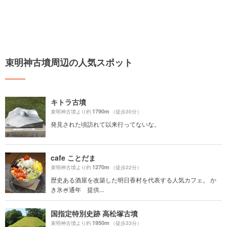
束明神古墳周辺の人気スポット
キトラ古墳
1790m
束明神古墳より約
（徒歩30分）
発見された頃訪れて以来行ってないな。
cafe ことだま
1270m
束明神古墳より約
（徒歩22分）
歴史ある酒屋を改築した明日香村を代表する人気カフェ。 か
き氷🍧通年 提供...
国指定特別史跡 高松塚古墳
1950m
束明神古墳より約
（徒歩33分）