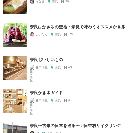
ななせ
奈良
90
奈良はかき氷の聖地・奈良で味わうオススメかき氷
まいたん
奈良
171
奈良おいしいもの
森本瑞生
奈良
43
奈良かき氷ガイド
森本瑞生
奈良
6
奈良〜古来の日本を巡る〜明日香村サイクリング
un
奈良
10