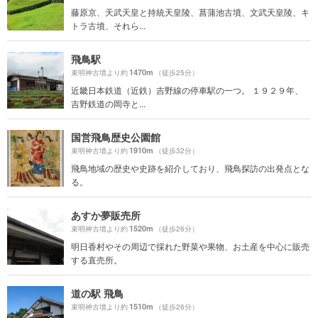
藤原京、天武天皇と持統天皇陵、菖蒲池古墳、文武天皇陵、キ
トラ古墳、それら...
飛鳥駅
1470m
束明神古墳より約
（徒歩25分）
近畿日本鉄道（近鉄）吉野線の停車駅の一つ。 １９２９年、
吉野鉄道の岡寺と...
国営飛鳥歴史公園館
1910m
束明神古墳より約
（徒歩32分）
飛鳥地域の歴史や史跡を紹介しており、飛鳥探訪の出発点とな
る。
あすか夢販売所
1520m
束明神古墳より約
（徒歩26分）
明日香村やその周辺で採れた野菜や果物、お土産を中心に販売
する直売所。
道の駅 飛鳥
1510m
束明神古墳より約
（徒歩26分）