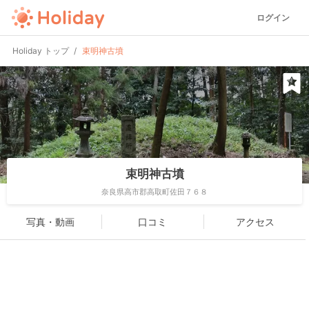
ログイン
Holiday トップ
束明神古墳
束明神古墳
奈良県高市郡高取町佐田７６８
写真・動画
口コミ
アクセス