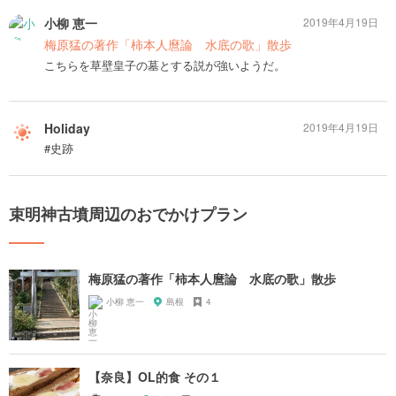
小柳 恵一
2019年4月19日
梅原猛の著作「柿本人麿論 水底の歌」散歩
こちらを草壁皇子の墓とする説が強いようだ。
Holiday
2019年4月19日
#史跡
束明神古墳周辺のおでかけプラン
梅原猛の著作「柿本人麿論 水底の歌」散歩
小柳 恵一
島根
4
【奈良】OL的食 その１