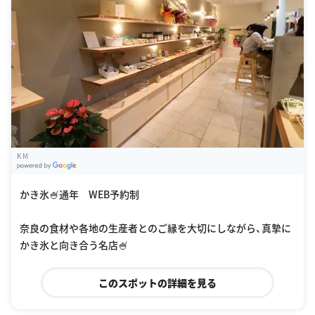
K M
G
oogle Places
かき氷🍧通年 WEB予約制
奈良の食材や各地の生産者とのご縁を大切にしながら、真摯に
かき氷と向き合う名店🍧
このスポットの詳細を見る