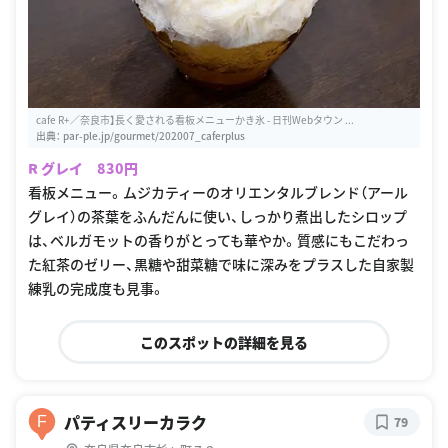
cafe R+／奈良市】長く愛される看板メニューかき氷 - 日刊Webタウン ...
出典：
par-ple.jp/gourmet/202007_caferplus
R グレイ 830円
看板メニュー。ムジカティーのオリエンタルブレンド（アール
グレイ）の茶葉をふんだんに使い、しっかり煮出したシロップ
は、ベルガモットの香りがとっても華やか。質感にもこだわっ
た紅茶のゼリー、黒糖や甜菜糖で味に深みをプラスした自家製
練乳の完成度も見事。
このスポットの詳細を見る
パティスリーカラク
F
79