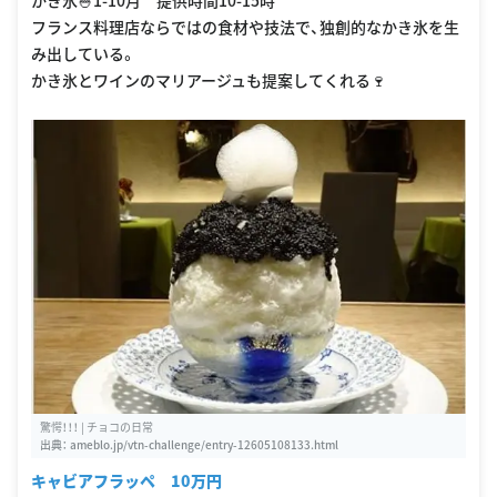
フランス料理店ならではの食材や技法で、独創的なかき氷を生
み出している。
かき氷とワインのマリアージュも提案してくれる🍷
驚愕！！！ | チョコの日常
出典：
ameblo.jp/vtn-challenge/entry-12605108133.html
キャビアフラッペ 10万円