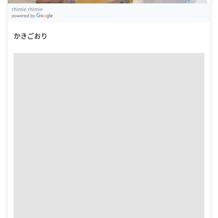
rhimie rhimie
G
oogle Places
かきごおり