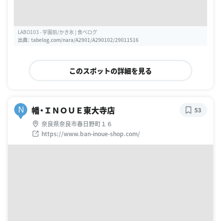
LABO103 - 学園前/かき氷 | 食べログ
出典：
tabelog.com/nara/A2901/A290102/29011516
このスポットの詳細を見る
幡・ＩＮＯＵＥ東大寺店
N
53
奈良県奈良市春日野町１６
https://www.ban-inoue-shop.com/