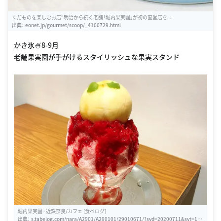
くだものを楽しむお店”明治から続く老舗「堀内果実園」が初の直営店を ...
出典：
eonet.jp/gourmet/scoop/_4100729.html
かき氷🍧8-9月
老舗果実園が手がけるスタイリッシュな果実スタンド
堀内果実園 - 近鉄奈良/カフェ [食べログ]
出典：
s.tabelog.com/nara/A2901/A290101/29010671/?svd=20200711&svt=120