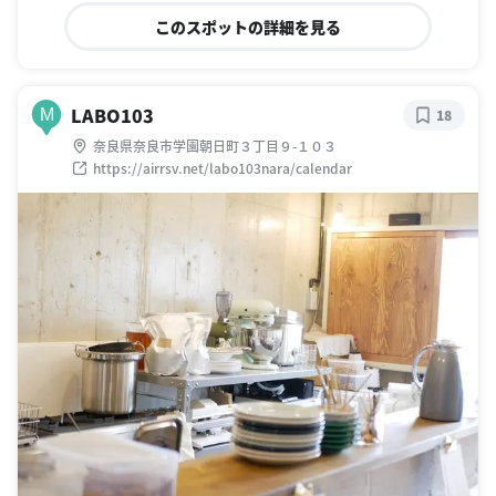
このスポットの詳細を見る
LABO103
M
18
奈良県奈良市学園朝日町３丁目９-１０３
https://airrsv.net/labo103nara/calendar