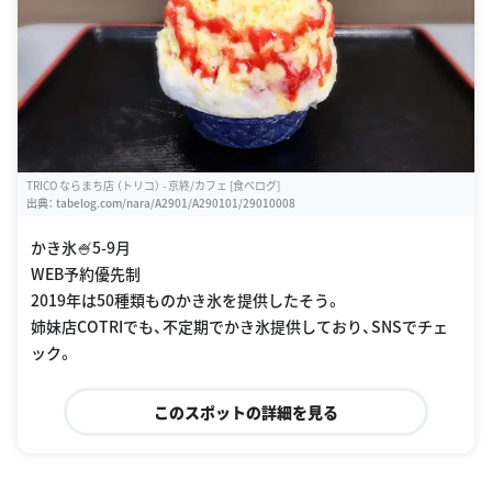
TRICO ならまち店 （トリコ） - 京終/カフェ [食べログ]
出典：
tabelog.com/nara/A2901/A290101/29010008
かき氷🍧5-9月
WEB予約優先制
2019年は50種類ものかき氷を提供したそう。
姉妹店COTRIでも、不定期でかき氷提供しており、SNSでチェ
ック。
このスポットの詳細を見る