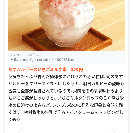
おちゃのこ｜eoグルメ
出典：
eonet.jp/gourmet/data/_4102038.html
あすかルビーのいちごミルク氷 550円
空気をたっぷり含んだ極薄氷にかけられた赤い粒は、旬のあす
かルビーをフリーズドライにしたもの。 明日カルビーの酸味も
香気も全部が凝縮されているので、果肉をそのまま味わうより
もいちご感がしっかりと。いちごミルクシロップのこく深さや
氷の口溶けのよさなど、シンプルなのに強烈な印象と余韻を残
すはず。植村牧場の牛乳で作るアイスクリームをトッピングし
ても◎