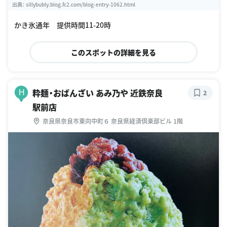
出典：
sillybubly.blog.fc2.com/blog-entry-1062.html
かき氷通年 提供時間11-20時
このスポットの詳細を見る
粋麺・おばんざい あみ乃や 近鉄奈良
H
2
駅前店
奈良県奈良市東向中町６ 奈良県経済倶楽部ビル 1階