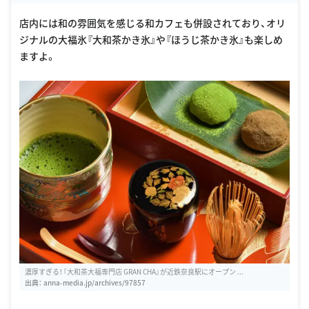
店内には和の雰囲気を感じる和カフェも併設されており、オリ
ジナルの大福氷『大和茶かき氷』や『ほうじ茶かき氷』も楽しめ
ますよ。
濃厚すぎる！『大和茶大福専門店 GRAN CHA』が近鉄奈良駅にオープン ...
出典：
anna-media.jp/archives/97857