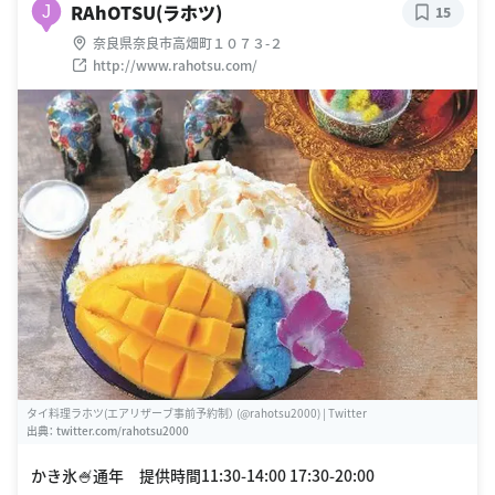
RAhOTSU(ラホツ)
J
15
奈良県奈良市高畑町１０７３-２
http://www.rahotsu.com/
タイ料理ラホツ(エアリザーブ事前予約制） (@rahotsu2000) | Twitter
出典：
twitter.com/rahotsu2000
かき氷🍧通年 提供時間11:30-14:00 17:30-20:00