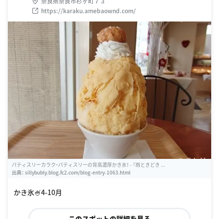
奈良県奈良市杉ヶ町７３
https://karaku.amebaownd.com/
パティスリーカラク・パティスリーの背高濃厚かき氷！ - 『雨ときどき ...
出典：
sillybubly.blog.fc2.com/blog-entry-1063.html
かき氷🍧4-10月
このスポットの詳細を見る