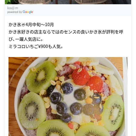
kouji m
G
oogle Places
かき氷🍧4月中旬〜10月
かき氷好きの店主ならではのセンスの良いかき氷が評判を呼
び、一躍人気店に。
ミラコロいちご¥900も人気。