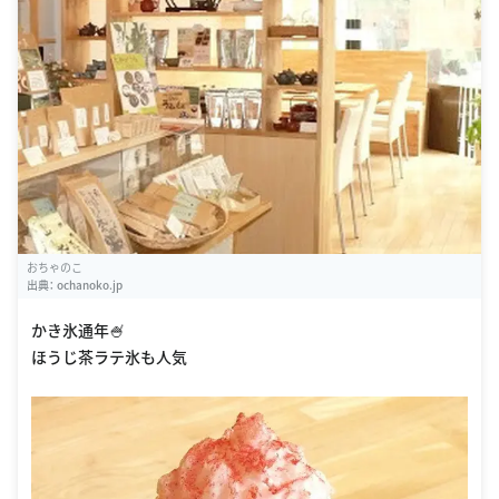
おちゃのこ
出典：
ochanoko.jp
かき氷通年🍧
ほうじ茶ラテ氷も人気