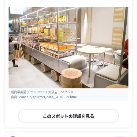
堀内果実園 グランフロント大阪店｜eoグルメ
出典：
eonet.jp/gourmet/data/_4103059.html
このスポットの詳細を見る