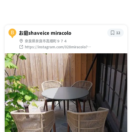
お庭shaveice miracolo
B
12
奈良県奈良市高畑町９７４
https://instagram.com/028miracolo?
utm_source=ig_profile_share&igshid=16jcix8kr0o63