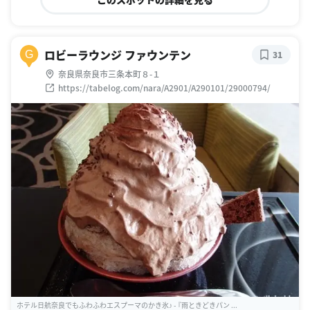
ロビーラウンジ ファウンテン
G
31
奈良県奈良市三条本町８-１
https://tabelog.com/nara/A2901/A290101/29000794/
ホテル日航奈良でもふわふわエスプーマのかき氷♪ - 『雨ときどきパン ...