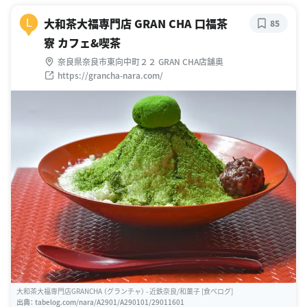
大和茶大福専門店 GRAN CHA 口福茶
L
85
寮 カフェ&喫茶
奈良県奈良市東向中町２２ GRAN CHA店舗奥
https://grancha-nara.com/
大和茶大福専門店GRANCHA （グランチャ） - 近鉄奈良/和菓子 [食べログ]
出典：
tabelog.com/nara/A2901/A290101/29011601