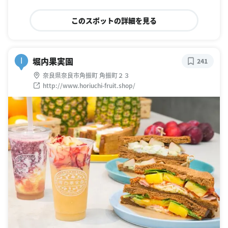
このスポットの詳細を見る
堀内果実園
I
241
奈良県奈良市角振町 角振町２３
http://www.horiuchi-fruit.shop/