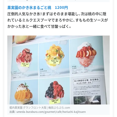
0&svps=2&default_yoyaku_condition=1
果実園のかき氷まるごと桃 1200円
圧倒的人気なかき氷！まずはそのまま堪能し、次は桃の中に隠
れているミルクエスプーマでまろやかに、すももの生ソースが
かかった氷と一緒に食べて甘酸っぱく。
堀内果実園 グランフロント大阪 | 梅田ぶらぶら.com
出典：
umeda-burabura.com/gourmet/cafe/horiuchi-kajitsuen