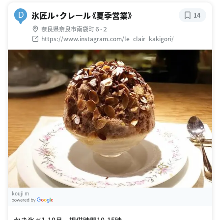
氷匠ル・クレール《夏季営業》
D
14
奈良県奈良市南袋町６-２
https://www.instagram.com/le_clair_kakigori/
kouji m
G
oogle Places
かき氷🍧1-10月 提供時間10-15時