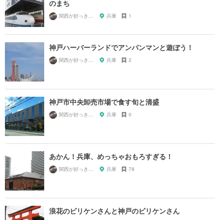
のまち
関西が好っきゃねん
兵庫
1
神戸ハーバーランドでアンパンマンと遊ぼう！
関西が好っきゃねん
兵庫
2
神戸市中央卸売市場で食す旬と清盛
関西が好っきゃねん
兵庫
0
あかん！兵庫、めっちゃおもろすぎる！
関西が好っきゃねん
兵庫
78
浪花のビリケンさんと神戸のビリケンさん