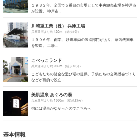
１９３２年、全国で５番目の市場として中央卸売市場を神戸市
が設置。 神戸市...
川崎重工業（株） 兵庫工場
420m
兵庫運河より約
（徒歩8分）
１９０６年、創業。 鉄道車両の製造部門があり、蒸気機関車
を製造。 工場...
こべっこランド
930m
兵庫運河より約
（徒歩16分）
こどもたちの健全な遊び場の提供、子供たちの交流機会づくり
などが目的で設立...
美肌温泉 あぐろの湯
1360m
兵庫運河より約
（徒歩23分）
宿には温泉がなかったのでこちらへ
基本情報