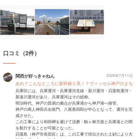
口コミ（2件）
関西が好っきゃねん
2020年7月11日
あれ？こんなところに新幹線０系！？ヴィッセル神戸のまち
兵庫区には、兵庫運河・兵庫運河支線・新川運河・苅藻島運河・
新湊川運河があり、兵庫運河はその総称。
明治時代、神戸の貿易の拠点が兵庫港から神戸港へ移管。
神戸の商人神田兵右衛門、八尾善四郎が中心となって、運河を完
成させた。
この工事により和田岬を避けて須磨・駒ヶ林方面と兵庫港との間
を航行することが可能となった。
苅藻島（神戸市長田区）は、この工事で排出された土砂により大