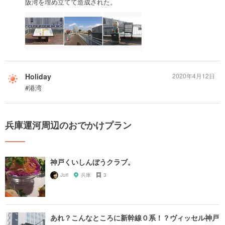
阪湾を埋め立てて造成された。
Holiday
2020年4月12日
#港湾
兵庫運河周辺のおでかけプラン
神戸くいしんぼうクラブ。
Juri
兵庫
3
あれ？こんなところに新幹線０系！？ヴィッセル神戸