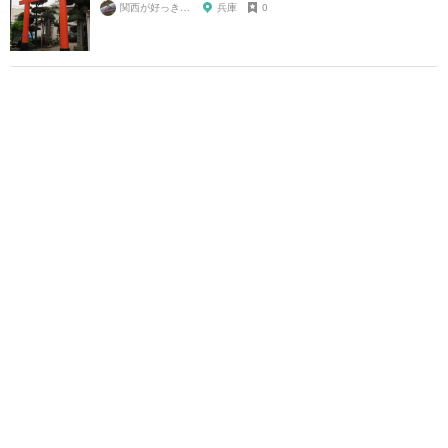
関西が好っきゃねん
兵庫
0