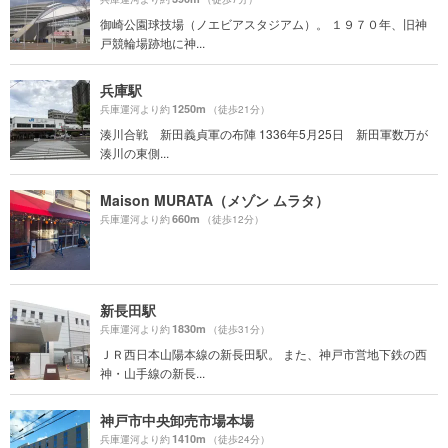
御崎公園球技場（ノエビアスタジアム）。 １９７０年、旧神
戸競輪場跡地に神...
兵庫駅
1250m
兵庫運河より約
（徒歩21分）
湊川合戦 新田義貞軍の布陣 1336年5月25日 新田軍数万が
湊川の東側...
Maison MURATA（メゾン ムラタ）
660m
兵庫運河より約
（徒歩12分）
新長田駅
1830m
兵庫運河より約
（徒歩31分）
ＪＲ西日本山陽本線の新長田駅。 また、神戸市営地下鉄の西
神・山手線の新長...
神戸市中央卸売市場本場
1410m
兵庫運河より約
（徒歩24分）