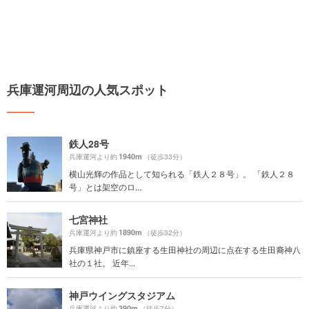
兵庫運河周辺の人気スポット
鉄人28号
1940m
兵庫運河より約
（徒歩33分）
横山光輝の作品として知られる「鉄人２８号」。 「鉄人２８
号」とは架空のロ...
七宮神社
1890m
兵庫運河より約
（徒歩32分）
兵庫県神戸市に鎮座する生田神社の周辺に点在する生田裔神八
社の１社。 近年...
神戸ウイングスタジアム
390m
兵庫運河より約
（徒歩7分）