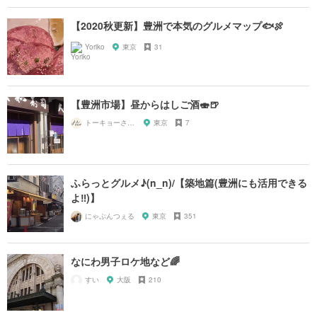
【2020秋更新】豊洲で本気のグルメマップ🐟🍖
Yoriko
東京
31
【豊洲市場】昼からはしご酒🍣🍺
トーキョーさんぽ
東京
7
ふらっとグルメ♪(n_n)/【築地篇(豊洲にも活用できる
よ‼︎)】
にゃぷんつぇる
東京
351
なにわ男子ロケ地など🌈
すい
大阪
210