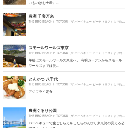
いものはお土産に...
豊洲 千客万来
41
THE BBQ BEACH in TOYOSU（ザ バーベキュー ビーチ トヨス）より約
.
スモールワールズ東京
88
THE BBQ BEACH in TOYOSU（ザ バーベキュー ビーチ トヨス）より約
午後はスモールワールズ東京へ。 有明ガーデンからスモール
ワールズまでは徒...
とんかつ 八千代
37
THE BBQ BEACH in TOYOSU（ザ バーベキュー ビーチ トヨス）より約
アジフライ定食
豊洲ぐるり公園
38
THE BBQ BEACH in TOYOSU（ザ バーベキュー ビーチ トヨス）より約
バーベキューで腹ごしらえをしたらのんびり東京湾の見える公