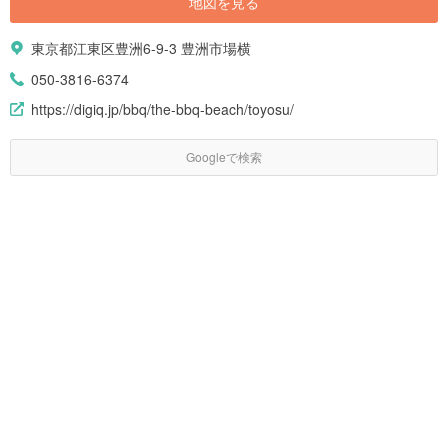
地図を見る
MAP|https://haveagood.holiday/articles/1007] [keyword_link:味処 いちむ
ら|https://haveagood.holiday/spots/274081] [keyword_link:豊洲市場 カレ
ンダー|https://haveagood.holiday/articles/977] [keyword_link:豊洲市場 日
東京都江東区豊洲6-9-3 豊洲市場横
曜日|https://haveagood.holiday/articles/977] [keyword_link:おすすめ朝ご
はん11選|https://haveagood.holiday/articles/999] [keyword_link:おすすめ
050-3816-6374
海鮮丼8選|https://haveagood.holiday/articles/1000] [keyword_link:豊洲市
場 営業日|https://haveagood.holiday/articles/977] [keyword_link:豊洲市場
https://digiq.jp/bbq/the-bbq-beach/toyosu/
地図|https://haveagood.holiday/articles/1007] [keyword_link:豊洲市場 駐
車場|https://haveagood.holiday/articles/1012] [keyword_link:豊洲市場 ア
Googleで検索
クセス|https://haveagood.holiday/articles/1067] ## 人気のおでかけプラン
[plan:id:11248] [plan:id:192031] [[もっと見
る|https://haveagood.holiday/search/%E8%B1%8A%E6%B4%B2]]