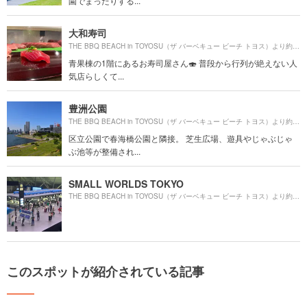
園でまったりする...
大和寿司
0m
THE BBQ BEACH in TOYOSU（ザ バーベキュー ビーチ トヨス）より約
青果棟の1階にあるお寿司屋さん🍣 普段から行列が絶えない人
気店らしくて...
豊洲公園
97
THE BBQ BEACH in TOYOSU（ザ バーベキュー ビーチ トヨス）より約
区立公園で春海橋公園と隣接。 芝生広場、遊具やじゃぶじゃ
ぶ池等が整備され...
SMALL WORLDS TOKYO
88
THE BBQ BEACH in TOYOSU（ザ バーベキュー ビーチ トヨス）より約
このスポットが紹介されている記事