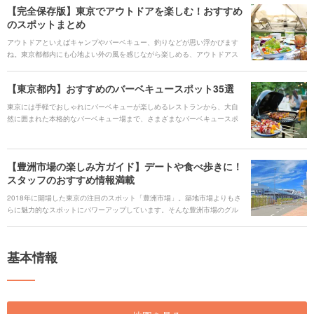
【完全保存版】東京でアウトドアを楽しむ！おすすめ
のスポットまとめ
アウトドアといえばキャンプやバーベキュー、釣りなどが思い浮かびます
ね。東京都都内にも心地よい外の風を感じながら楽しめる、アウトドアス
ポットがいくつもあります。カップル、友達、家族と満喫できるスポット
をHoliday編集部が厳選。好みに合ったスポットを探してみてください！
【東京都内】おすすめのバーベキュースポット35選
東京には手軽でおしゃれにバーベキューが楽しめるレストランから、大自
然に囲まれた本格的なバーベキュー場まで、さまざまなバーベキュースポ
ットがあります。今回はHoliday編集部おすすめのスポットをシーン別にご
紹介します！
【豊洲市場の楽しみ方ガイド】デートや食べ歩きに！
スタッフのおすすめ情報満載
2018年に開場した東京の注目のスポット「豊洲市場」。築地市場よりもさ
らに魅力的なスポットにパワーアップしています。そんな豊洲市場のグル
メや見学情報まで、最新の楽しみ方を隅々までご紹介します。 # 豊洲市場
のおすすめ動画 [youtube:id:D1TnjDuvYTE] [youtube:id:5DtKa3Lp3ro]
#### 人気キーワード [keyword_link:おすすめ寿司12
基本情報
選|https://haveagood.holiday/articles/973] [keyword_link:おすすめランチ
11選|https://haveagood.holiday/articles/975] [keyword_link:寿司
大|https://haveagood.holiday/spots/747190] [keyword_link:大和寿
司|https://haveagood.holiday/spots/763765] [keyword_link:豊洲市場 休
み|https://haveagood.holiday/articles/977] [keyword_link:豊洲市場