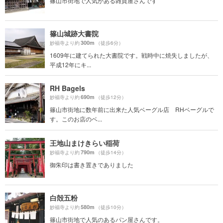
篠山市街地で人気がある雑貨屋さんです
篠山城跡大書院
300m
妙福寺より約
（徒歩6分）
1609年に建てられた大書院です。戦時中に焼失しましたが、
平成12年にキ...
RH Bagels
690m
妙福寺より約
（徒歩12分）
篠山市街地に数年前に出来た人気ベーグル店 RHベーグルで
す。このお店のベ...
王地山まけきらい稲荷
790m
妙福寺より約
（徒歩14分）
御朱印は書き置きでありました
白殻五粉
580m
妙福寺より約
（徒歩10分）
篠山市街地で人気のあるパン屋さんです。