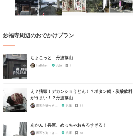
妙福寺周辺のおでかけプラン
ちょこっと 丹波篠山
hathiken
兵庫
1
え？猪頭！デカンショうどん！？ボタン鍋・炭酸飲料
がうまい！？丹波篠山
関西が好っきゃねん
兵庫
11
あかん！兵庫、めっちゃおもろすぎる！
関西が好っきゃねん
兵庫
78