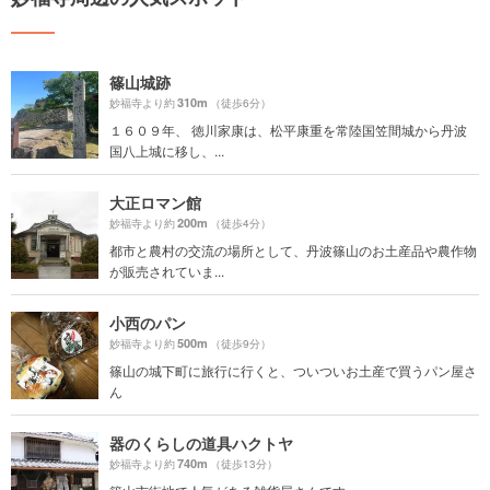
篠山城跡
310m
妙福寺より約
（徒歩6分）
１６０９年、 徳川家康は、松平康重を常陸国笠間城から丹波
国八上城に移し、...
大正ロマン館
200m
妙福寺より約
（徒歩4分）
都市と農村の交流の場所として、丹波篠山のお土産品や農作物
が販売されていま...
小西のパン
500m
妙福寺より約
（徒歩9分）
篠山の城下町に旅行に行くと、ついついお土産で買うパン屋さ
ん
器のくらしの道具ハクトヤ
740m
妙福寺より約
（徒歩13分）