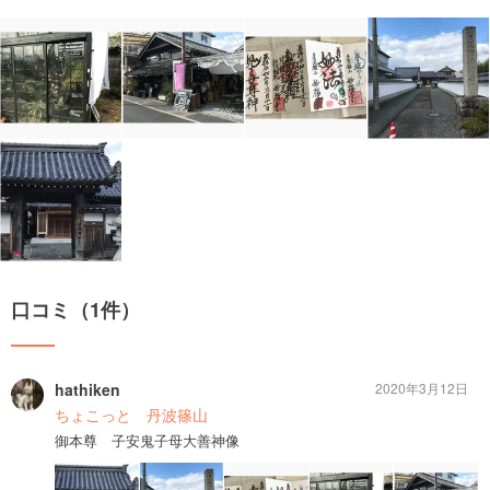
口コミ（1件）
hathiken
2020年3月12日
ちょこっと 丹波篠山
御本尊 子安鬼子母大善神像