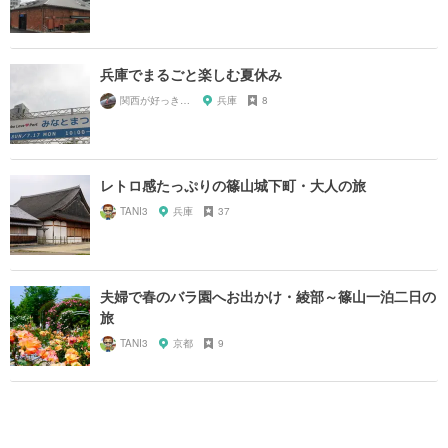
兵庫でまるごと楽しむ夏休み
関西が好っきゃねん
兵庫
8
レトロ感たっぷりの篠山城下町・大人の旅
TANI3
兵庫
37
夫婦で春のバラ園へお出かけ・綾部～篠山一泊二日の
旅
TANI3
京都
9