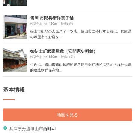
雪岡 市郎兵衛洋菓子舗
460m
妙福寺より約
（徒歩8分）
篠山市街地の人気スィーツ店、篠山市に移転する前は、兵庫県
の芦屋市でお店を...
御徒士町武家屋敷（安間家史料館）
630m
妙福寺より約
（徒歩11分）
付近は、篠山市篠山伝統的建造物群保存地区に指定された伝統
的建造物群保存地...
基本情報
地図を見る
兵庫県丹波篠山市西町41