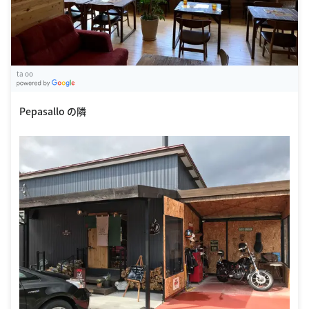
ta oo
G
oogle Places
Pepasallo の隣