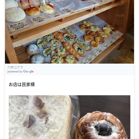
六甲コアラ
G
oogle Places
お店は民家横