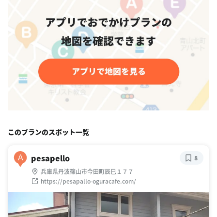
このプランのスポット一覧
pesapello
A
8
兵庫県丹波篠山市今田町辰巳１７７
https://pesapallo-oguracafe.com/