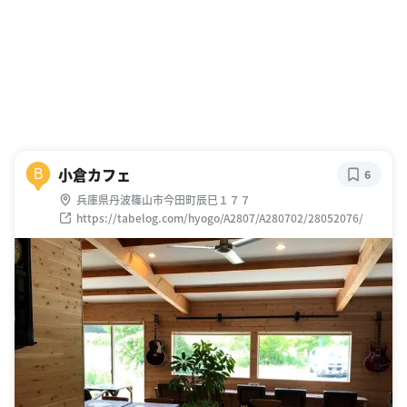
小倉カフェ
B
6
兵庫県丹波篠山市今田町辰巳１７７
https://tabelog.com/hyogo/A2807/A280702/28052076/