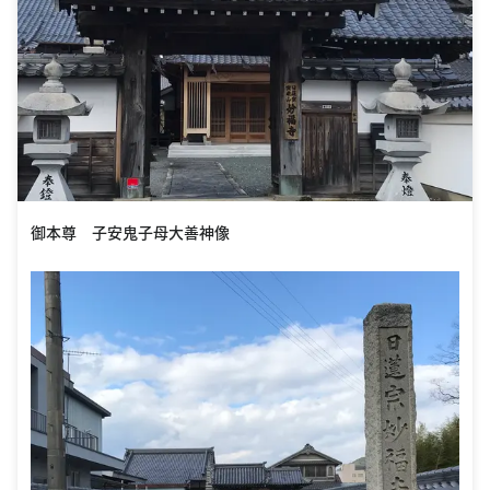
御本尊 子安鬼子母大善神像