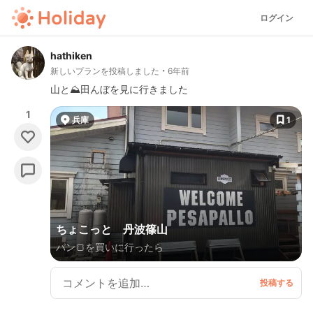
ログイン
hathiken
新しいプランを投稿しました
6年前
山と⛰田んぼを見に行きました
1
兵庫
1
ちょこっと 丹波篠山
パン🍞を買いに行ったら