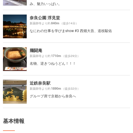
み、魅力いっぱい。
奈良公園 浮見堂
840m
新薬師寺より約
（徒歩14分）
なにわの仕事を学びまshow #3 西畑大吾、道枝駿佑
麺闘庵
1710m
新薬師寺より約
（徒歩29分）
名物、逆きつねうどん！！！
近鉄奈良駅
1890m
新薬師寺より約
（徒歩32分）
グループ席で京都から奈良へ
基本情報