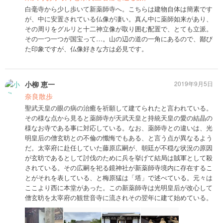
白毫寺から少し歩いて新薬師寺へ。こちらは建物自体は簡素です
が、中に安置されている仏像が凄い。真ん中に薬師如来があり、
その周りをグルリと十二神立像が取り囲む配置で、とても立派。
その一つ一つが国宝って…。山の辺の道の一角にあるので、鄙び
た印象ですが、仏像好きな方は必見です。
小柳 恵一
2019年9月5日
奈良散歩
聖武天皇の眼の病の治癒を祈願して建てられたと言われている。
その様な点から見ると薬師寺が天武天皇と持統天皇の愛の結晶の
様なお寺である事に対応している。なお、薬師寺との違いは、光
明皇后の僧玄昉との不倫の懺悔でもある、と言う点が異なるよう
だ。太宰府に赴任していた藤原広嗣が、朝廷が不穏な状況の原因
が玄昉であるとして討伐のために兵を挙げて結局は賊軍として殺
されている。その広嗣を祀る鏡神社が新薬師寺境内に存在するこ
とがそれを表している、と梅原猛は「塔」で述べている。元々は
ここより西に本堂があった。この新薬師寺は光明皇后が改心して
僧玄昉を太宰府の観世音寺に流されその翌年に建て始めている。