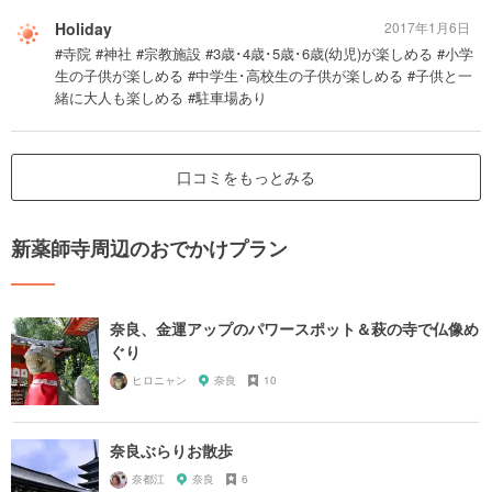
Holiday
2017年1月6日
#寺院 #神社 #宗教施設 #3歳･4歳･5歳･6歳(幼児)が楽しめる #小学
生の子供が楽しめる #中学生･高校生の子供が楽しめる #子供と一
緒に大人も楽しめる #駐車場あり
口コミをもっとみる
新薬師寺周辺のおでかけプラン
奈良、金運アップのパワースポット＆萩の寺で仏像め
ぐり
ヒロニャン
奈良
10
奈良ぶらりお散歩
奈都江
奈良
6