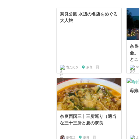
奈良公園 水辺の名店をめぐる
大人旅
奈良
会。
とこ
古だぬき
奈良
S
母娘
奈良西国三十三所巡り（適当
な三十三所と夏の奈良
奈都江
奈良
よ