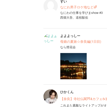
すい
なにわ男子ロケ地など🌈
なにわの仕事を学びまshow #3
西畑大吾、道枝駿佑
よよよっしー
母娘の夏旅☆奈良編(1日目)
なら燈花会
ひかくん
【奈良】寺社仏閣⛩&カフェ☕️
これまた素敵なライトアップがオ