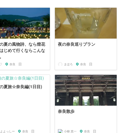
の夏の風物詩、なら燈花
夜の奈良巡りプラン
はじめて行くならこんな
。
♡
奈良
まほろ
奈良
の夏旅☆奈良編(1日目)
奈良散歩
よよっしー
奈良
小柳 恵一
奈良