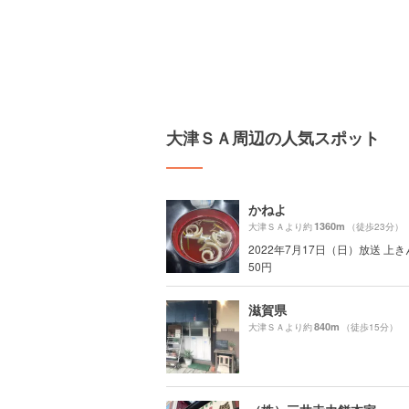
大津ＳＡ周辺の人気スポット
かねよ
1360m
大津ＳＡより約
（徒歩23分）
2022年7月17日（日）放送 上き
50円
滋賀県
840m
大津ＳＡより約
（徒歩15分）