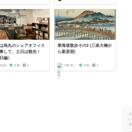
は烏丸のシェアオフィス
東海道散歩その2 (三条大橋か
事して、土日は観光！
ら新居宿)
日編）
riyaki
京都
3
小柳 恵一
京都
5
ス
い
る