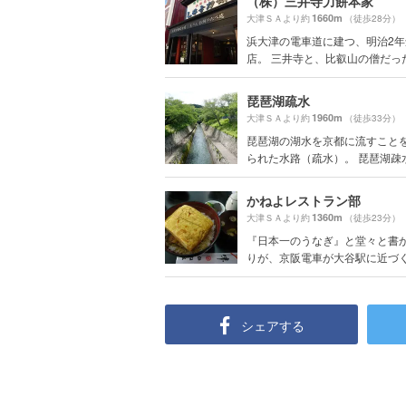
（株）三井寺力餅本家
1660m
大津ＳＡより約
（徒歩28分）
浜大津の電車道に建つ、明治2
店。 三井寺と、比叡山の僧だったと
琵琶湖疏水
1960m
大津ＳＡより約
（徒歩33分）
琵琶湖の湖水を京都に流すこと
られた水路（疏水）。 琵琶湖疎水は
かねよレストラン部
1360m
大津ＳＡより約
（徒歩23分）
『日本一のうなぎ』と堂々と書
りが、京阪電車が大谷駅に近づくと
シェアする