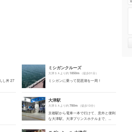
ミシガンクルーズ
1850m
大津ＳＡより約
（徒歩31分）
んし丼 27
ミシガンに乗って琵琶湖を一周！
大津駅
780m
大津ＳＡより約
（徒歩13分）
京都駅から電車一本で行けて、意外と便利
な大津駅。大津プリンスホテルまで、...