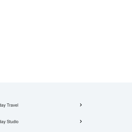
day Travel
day Studio