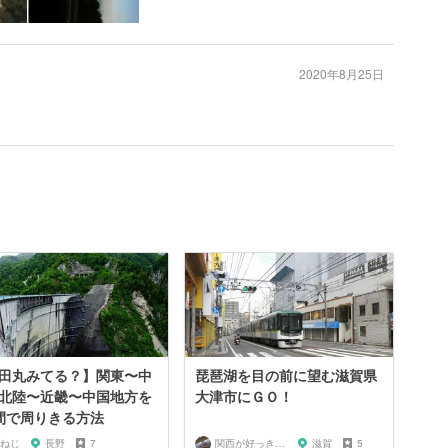
2020年8月25日
田丸みてる？】関東〜中
琵琶湖を目の前に望む滋賀県
北陸〜近畿〜中国地方を
大津市にＧＯ！
間で周りきる方法
ねじ
長野
7
関西が好っきゃねん
滋賀
5