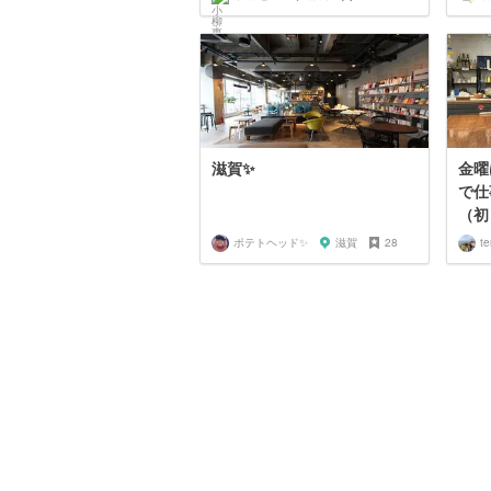
滋賀✨
金曜
で仕
（初
ポテトヘッド✨
滋賀
28
te