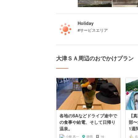
Holiday
#サービスエリア
大津ＳＡ周辺のおでかけプラン
各地のSAなどドライブ途中で
【真
の食事や給電、そして日帰り
部〜
温泉。
1週
小柳 恵一
静岡
16
右