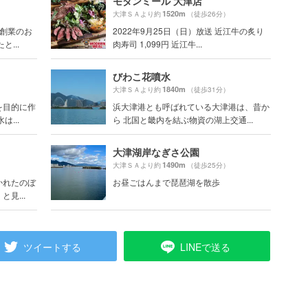
モダンミール 大津店
1520m
大津ＳＡより約
（徒歩26分）
年創業のお
2022年9月25日（日）放送 近江牛の炙り
...
肉寿司 1,099円 近江牛...
びわこ花噴水
1840m
大津ＳＡより約
（徒歩31分）
を目的に作
浜大津港とも呼ばれている大津港は、昔か
...
ら 北国と畿内を結ぶ物資の湖上交通...
大津湖岸なぎさ公園
1490m
大津ＳＡより約
（徒歩25分）
かれたのぼ
お昼ごはんまで琵琶湖を散歩
見...
ツイートする
LINEで送る