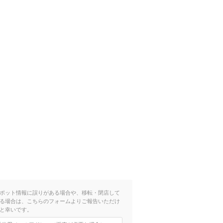
ポット情報に誤りがある場合や、移転・閉店して
る場合は、こちらのフォームよりご報告いただけ
と幸いです。