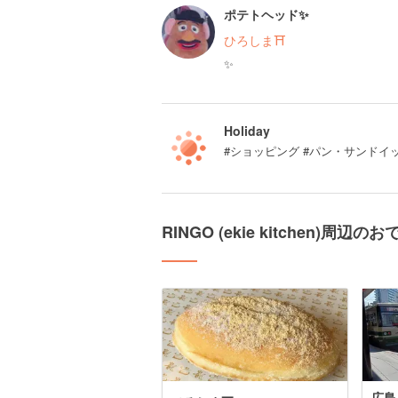
ポテトヘッド✨
ひろしま⛩
✨
Holiday
#ショッピング #パン・サンドイ
RINGO (ekie kitchen)周辺
広島