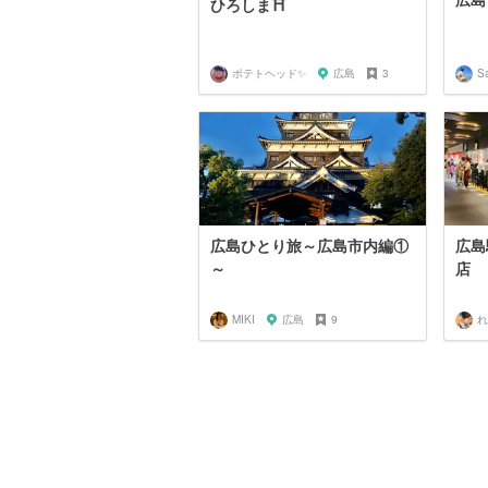
ひろしま⛩
ポテトヘッド✨
広島
3
S
広島ひとり旅～広島市内編①
広島
～
店
MIKI
広島
9
れ