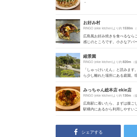
・
お好み村
1530m
RINGO (ekie kitchen)より約
（
広島風お好み焼きを食べるなら
感じのところです。小さなアパート
縮景園
820m
RINGO (ekie kitchen)より約
（
「しゅっけいえん」と読みます
ら少し離れた場所にある庭園。喧騒
みっちゃん総本店 ekie店
130m
RINGO (ekie kitchen)より約
（
広島駅に着いたら、まずは腹ごし
駅構内にあるから利用しやすいこち
シェアする