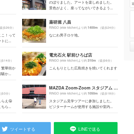
のぼりました。アートを楽しめました。
景色がよく、座ってながいできるよう...
薬研堀 八昌
1400m
徒歩26分）
RINGO (ekie kitchen)より約
（徒歩24分）
ここ！って
なにわ男子ロケ地。
に...
電光石火 駅前ひろば店
310m
徒歩14分）
RINGO (ekie kitchen)より約
（徒歩6分）
。繁華街か
こんもりとした広島焼きを焼いてくれます
か...
MAZDA Zoom-Zoom スタジアム 広島
1050m
徒歩3分）
RINGO (ekie kitchen)より約
（徒歩18分）
らえ🤤
スタジアム見学ツアーに参加しました。
ら...
ビジターチームが使用する施設や室内...
ツイートする
LINEで送る