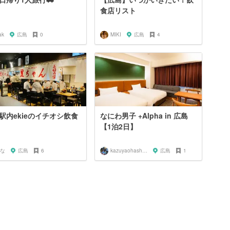
食店リスト
ak
広島
0
MIKI
広島
4
駅内ekieのイチオシ飲食
なにわ男子 +Alpha in 広島
【1泊2日】
な
広島
6
kazuyaohashi89
広島
1