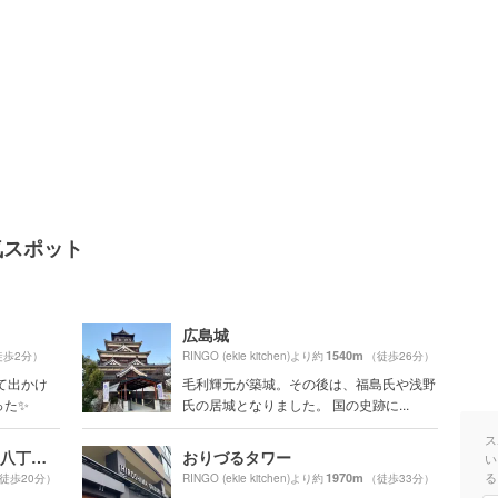
の人気スポット
広島城
1540m
徒歩2分）
RINGO (ekie kitchen)より約
（徒歩26分）
て出かけ
毛利輝元が築城。その後は、福島氏や浅野
った✨
氏の居城となりました。 国の史跡に...
ス
お好み焼 みっちゃん総本店 八丁堀本店
おりづるタワー
い
る
1970m
徒歩20分）
RINGO (ekie kitchen)より約
（徒歩33分）