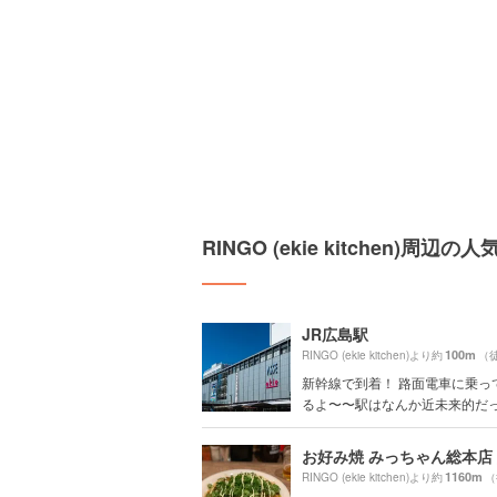
RINGO (ekie kitchen)周辺
JR広島駅
100m
RINGO (ekie kitchen)より約
（
新幹線で到着！ 路面電車に乗っ
るよ〜〜駅はなんか近未来的だ
1160m
RINGO (ekie kitchen)より約
（