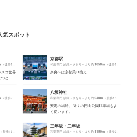
人気スポット
京都駅
m
1850m
（徒歩27分）
和栗専門 紗織～さをり～より約
（徒歩31分）
ネスコ世界
奈良へは京都乗り換え
と...
八坂神社
m
940m
（徒歩21分）
和栗専門 紗織～さをり～より約
（徒歩16分）
安定の場所。 近くの円山公園駐車場もよ
く使います。
三年坂・二年坂
1150m
（徒歩15分）
和栗専門 紗織～さをり～より約
（徒歩20分）