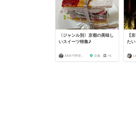
〈ジャンル別〉京都の美味し
【京
いスイーツ特集♪
たい
AAA/宇野実彩子推し
京都
16
Li