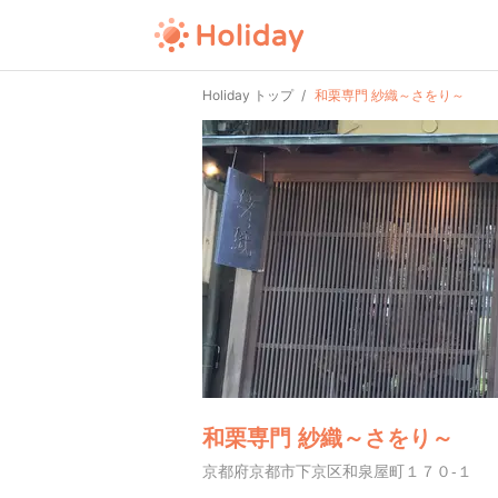
Holiday トップ
和栗専門 紗織～さをり～
和栗専門 紗織～さをり～
京都府京都市下京区和泉屋町１７０-１