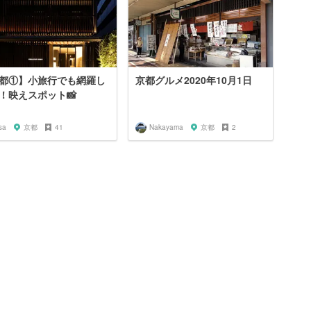
都①】小旅行でも網羅し
京都グルメ2020年10月1日
！映えスポット📸
sa
京都
41
Nakayama
京都
2