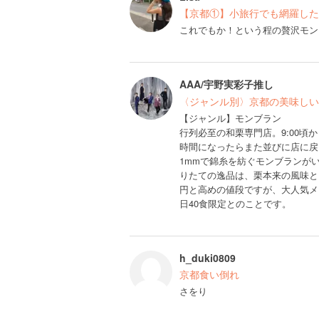
【京都①】小旅行でも網羅した
これでもか！という程の贅沢モン
AAA/宇野実彩子推し
〈ジャンル別〉京都の美味しい
【ジャンル】モンブラン
行列必至の和栗専門店。9:00
時間になったらまた並びに店に戻
1mmで錦糸を紡ぐモンブランが
りたての逸品は、栗本来の風味とま
円と高めの値段ですが、大人気メ
日40食限定とのことです。
h_duki0809
京都食い倒れ
さをり