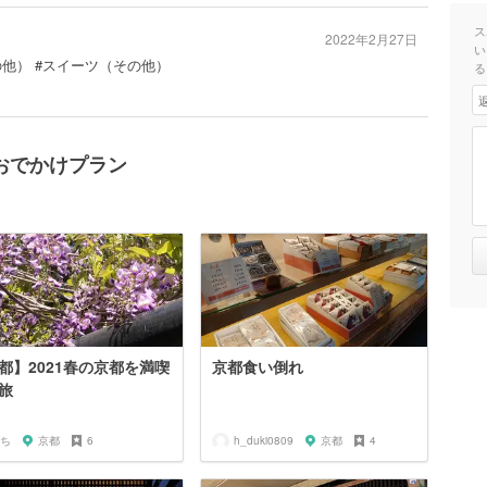
ス
2022年2月27日
い
の他） #スイーツ（その他）
る
おでかけプラン
都】2021春の京都を満喫
京都食い倒れ
旅
ち
京都
6
h_duki0809
京都
4