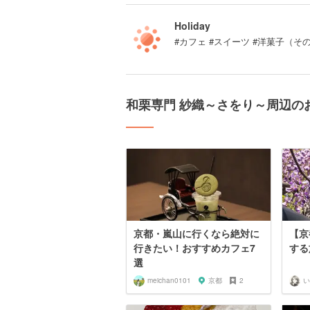
Holiday
#カフェ #スイーツ #洋菓子（そ
和栗専門 紗織～さをり～周辺の
京都・嵐山に行くなら絶対に
【京
行きたい！おすすめカフェ7
する
選
meichan0101
京都
2
い