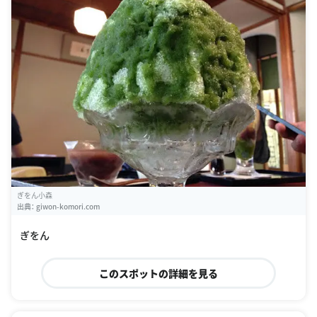
ぎをん小森
出典：
giwon-komori.com
ぎをん
このスポットの詳細を見る