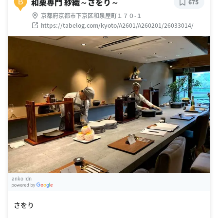
和栗専門 紗織～さをり～
B
675
京都府京都市下京区和泉屋町１７０-１
https://tabelog.com/kyoto/A2601/A260201/26033014/
anko Idn
G
oogle Places
さをり