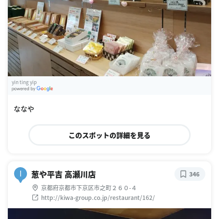
yin ting yip
G
oogle Places
ななや
このスポットの詳細を見る
葱や平吉 高瀬川店
I
346
京都府京都市下京区市之町２６０-４
http://kiwa-group.co.jp/restaurant/162/