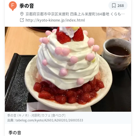
季の音
F
268
京都府京都市中京区米屋町 四条上ル米屋町384番地 くらもと
ビル4階
http://kyoto-kinone.jp/index.html
季の音 （キノネ） - 河原町/カフェ [食べログ]
出典：
tabelog.com/kyoto/A2601/A260201/26003533
季の音