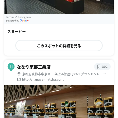
hiromiii* hasegawa
G
oogle Places
スヌーピー
このスポットの詳細を見る
ななや京都三条店
H
302
京都府京都市中京区 三条上ル油屋町92-1 グランドソレーユ
http://nanaya-matcha.com/