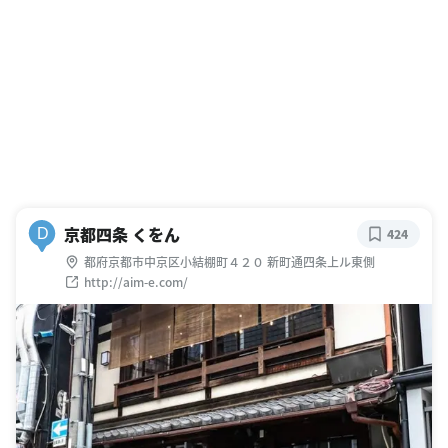
京都四条 くをん
D
424
都府京都市中京区小結棚町４２０ 新町通四条上ル東側
http://aim-e.com/