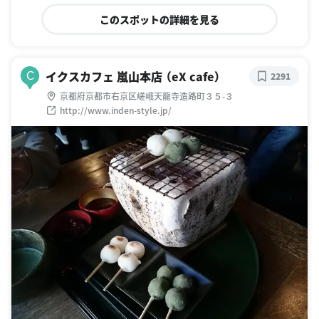
このスポットの詳細を見る
イクスカフェ 嵐山本店 （eX cafe）
C
2291
京都府京都市右京区嵯峨天龍寺造路町３５-３
http://www.inden-style.jp/