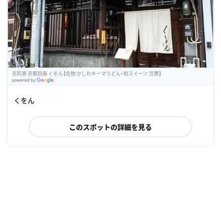
京町家 京都四条 くをん【名物 かしわキーマうどん・和スイーツ 豆華】
G
oogle Places
くをん
このスポットの詳細を見る