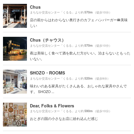
Chus
570m
まちなか交流センター「くるる」より約
（徒歩10分）
店の前からはわからない奥行きのカフェ ハンバーガー🍔美味
しい
Chus（チャウス）
570m
まちなか交流センター「くるる」より約
（徒歩10分）
夜は美味しく食べて酒を飲んだ方がいい。泊まらないともった
いない。
SHOZO・ROOMS
520m
まちなか交流センター「くるる」より約
（徒歩9分）
味わいのある家具がたくさんある、おしゃれな家具やさんで
す。 SHOZO ...
Dear, Folks & Flowers
590m
まちなか交流センター「くるる」より約
（徒歩10分）
おとぎの国の小さなお店に紛れ込んだ感じ