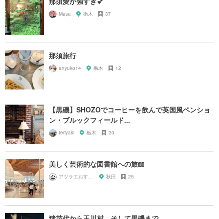
那須愛が強すぎ💕
Masa
栃木
37
那須旅行
anyuko14
栃木
12
【黒磯】SHOZOでコーヒーを飲んで英国風ペンショ
ン・ブルックフィールド...
teriyaki
栃木
20
美しく芸術的な図書館への旅📖
アツラエおすすめ旅プラン！
秋田
25
猪苗代から玉川村、そして黒磯まで