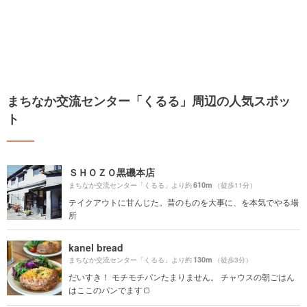
まちなか交流センター「くるる」周辺の人気スポッ
ト
ＳＨＯＺＯ黒磯本店
610m
まちなか交流センター「くるる」より約
（徒歩11分）
テイクアウトに甘んじた。昔のものを大事に、を本気でやる場
所
kanel bread
130m
まちなか交流センター「くるる」より約
（徒歩3分）
だいすき！ モチモチパンたまりません。 チャウスの朝ごはん
はここのパンでます🍞