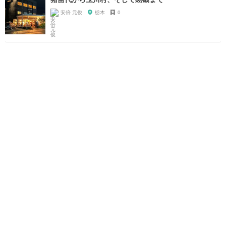
安倍 元俊
栃木
0