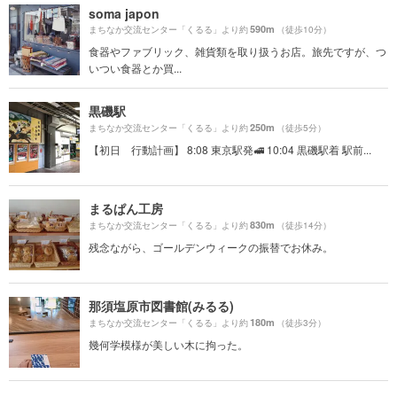
soma japon
590m
まちなか交流センター「くるる」より約
（徒歩10分）
食器やファブリック、雑貨類を取り扱うお店。旅先ですが、つ
いつい食器とか買...
黒磯駅
250m
まちなか交流センター「くるる」より約
（徒歩5分）
【初日 行動計画】 8:08 東京駅発🚅 10:04 黒磯駅着 駅前...
まるぱん工房
830m
まちなか交流センター「くるる」より約
（徒歩14分）
残念ながら、ゴールデンウィークの振替でお休み。
那須塩原市図書館(みるる)
180m
まちなか交流センター「くるる」より約
（徒歩3分）
幾何学模様が美しい木に拘った。