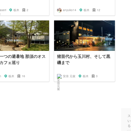
aseri
栃木
2
anyuko14
栃木
12
一つの避暑地 那須のオス
猪苗代から玉川村、そして黒
カフェ巡り
磯まで
h
栃木
16
安倍 元俊
栃木
0
ス
い
る