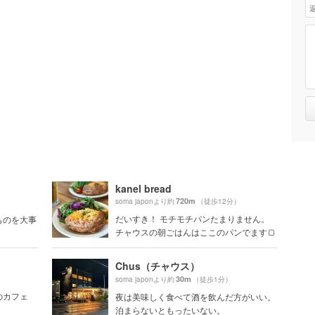
kanel bread
720m
soma japonより約
（徒歩12分）
だいすき！ モチモチパンたまりません。
ものを大事
チャウスの朝ごはんはここのパンでます🍞
Chus（チャウス）
30m
soma japonより約
（徒歩1分）
のカフェ
夜は美味しく食べて酒を飲んだ方がいい。
泊まらないともったいない。