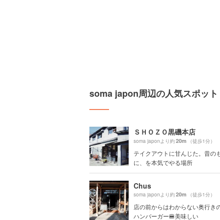
soma japon周辺の人気スポット
ＳＨＯＺＯ黒磯本店
20m
soma japonより約
（徒歩1分）
テイクアウトに甘んじた。昔の
に、を本気でやる場所
Chus
20m
soma japonより約
（徒歩1分）
店の前からはわからない奥行き
ハンバーガー🍔美味しい