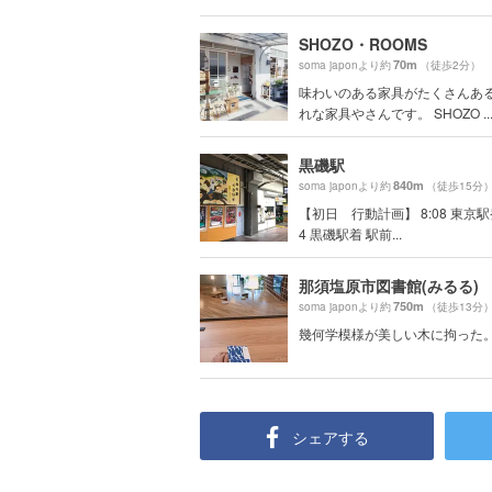
SHOZO・ROOMS
70m
soma japonより約
（徒歩2分）
味わいのある家具がたくさんあ
れな家具やさんです。 SHOZO ..
黒磯駅
840m
soma japonより約
（徒歩15分
【初日 行動計画】 8:08 東京駅発
4 黒磯駅着 駅前...
那須塩原市図書館(みるる)
750m
soma japonより約
（徒歩13分
幾何学模様が美しい木に拘った
シェアする