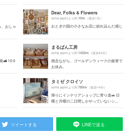
Dear, Folks & Flowers
10m
soma japonより約
（徒歩1分）
おとぎの国の小さなお店に紛れ込んだ感じ
る、おしゃ
.
まるぱん工房
1420m
）
soma japonより約
（徒歩24分）
 10:0
残念ながら、ゴールデンウィークの振替で
お休み。
タミゼ クロイソ
780m
）
soma japonより約
（徒歩14分）
。
帰りにインテリアショップに寄り道🚗 日
曜と月曜の二日間しかやっていないシ...
ツイートする
LINEで送る