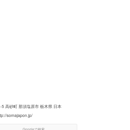
-5 高砂町 那須塩原市 栃木県 日本
tp://somajapon.jp/
Googleで検索