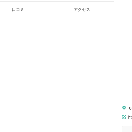
口コミ
アクセス
６
ht