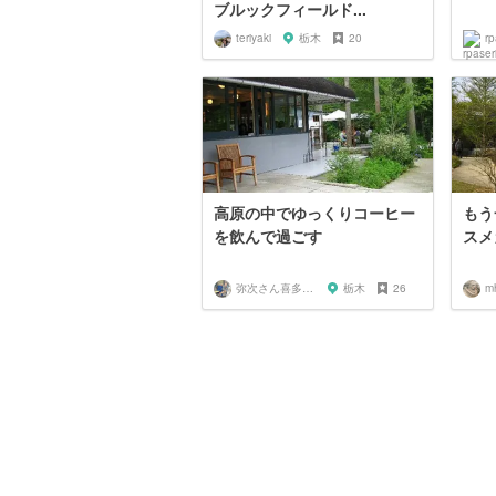
ブルックフィールド...
teriyaki
栃木
20
rp
高原の中でゆっくりコーヒー
もう
を飲んで過ごす
スメ
弥次さん喜多さん
栃木
26
m