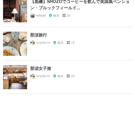
【黒磯】SHOZOでコーヒーを飲んで英国風ペンショ
ン・ブルックフィールド...
teriyaki
栃木
20
那須旅行
anyuko14
栃木
12
那須女子旅
anyuko14
栃木
23