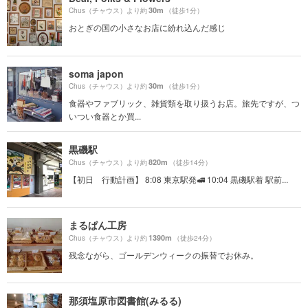
30m
Chus（チャウス）より約
（徒歩1分）
おとぎの国の小さなお店に紛れ込んだ感じ
soma japon
30m
Chus（チャウス）より約
（徒歩1分）
食器やファブリック、雑貨類を取り扱うお店。旅先ですが、つ
いつい食器とか買...
黒磯駅
820m
Chus（チャウス）より約
（徒歩14分）
【初日 行動計画】 8:08 東京駅発🚅 10:04 黒磯駅着 駅前...
まるぱん工房
1390m
Chus（チャウス）より約
（徒歩24分）
残念ながら、ゴールデンウィークの振替でお休み。
那須塩原市図書館(みるる)