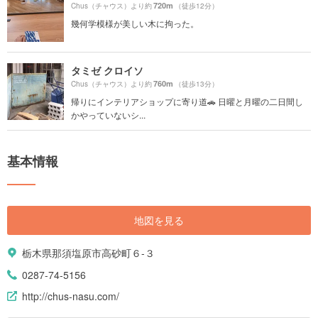
720m
Chus（チャウス）より約
（徒歩12分）
幾何学模様が美しい木に拘った。
タミゼ クロイソ
760m
Chus（チャウス）より約
（徒歩13分）
帰りにインテリアショップに寄り道🚗 日曜と月曜の二日間し
かやっていないシ...
基本情報
地図を見る
栃木県那須塩原市高砂町６-３
0287-74-5156
http://chus-nasu.com/