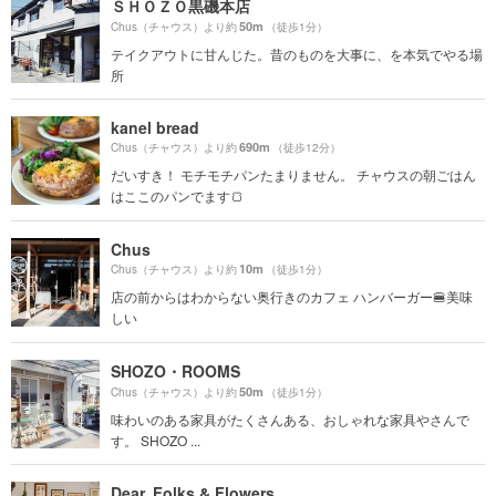
ＳＨＯＺＯ黒磯本店
50m
Chus（チャウス）より約
（徒歩1分）
テイクアウトに甘んじた。昔のものを大事に、を本気でやる場
所
kanel bread
690m
Chus（チャウス）より約
（徒歩12分）
だいすき！ モチモチパンたまりません。 チャウスの朝ごはん
はここのパンでます🍞
Chus
10m
Chus（チャウス）より約
（徒歩1分）
店の前からはわからない奥行きのカフェ ハンバーガー🍔美味
しい
SHOZO・ROOMS
50m
Chus（チャウス）より約
（徒歩1分）
味わいのある家具がたくさんある、おしゃれな家具やさんで
す。 SHOZO ...
Dear, Folks & Flowers