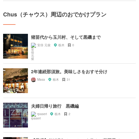
Chus（チャウス）周辺のおでかけプラン
猪苗代から玉川村、そして黒磯まで
安倍 元俊
栃木
0
2年連続那須旅。美味しさをおすそ分け
Masa
栃木
31
夫婦日帰り旅行 黒磯編
rpaseri
栃木
2