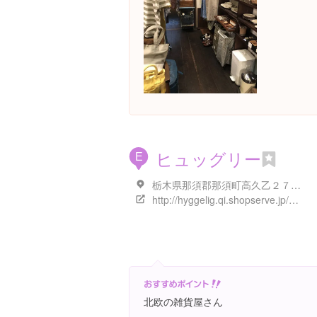
ヒュッグリー
E
栃木県那須郡那須町高久乙２７３３-１８
http://hyggelig.qi.shopserve.jp/hpgen/HPB/categories/5139.html
北欧の雑貨屋さん