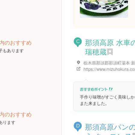
那須高原 水車
内のおすすめ
C
瑞穂蔵
子もあります
https://www.mizuhokura.c
手作り味噌がすごく美味しか
また来ました。
内のおすすめ
あります
那須高原パン
D