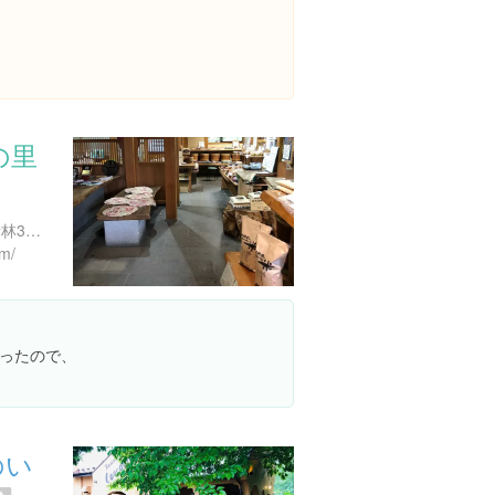
の里
栃木県那須郡那須町湯本 新林357-32
om/
ったので、
のい