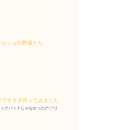
マルシェの野菜たち
家でサラダ作ってみました
ックパッドじゃなかった(^◇^;)