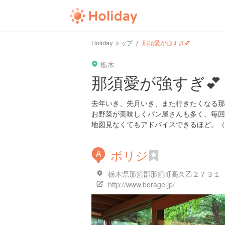
Holiday トップ
那須愛が強すぎ💕
栃木
那須愛が強すぎ💕
去年いき、先月いき、また行きたくなる那
お野菜が美味しくパン屋さんも多く、毎回
地図見なくてもアドバイスできるほど。（
ボリジ
A
栃木県那須郡那須町高久乙２７３１-
http://www.borage.jp/