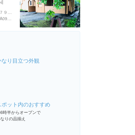
栃木県那須郡那須町高久乙７９６-６２
https://tabelog.com/tochigi/A0905/A090501/9011958/
かなり目立つ外観
スポット内のおすすめ
朝6時半からオープンで
かなりの品揃え