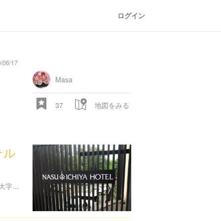
ログイン
06/17
Masa
37
地図をみる
テル
栃木県那須郡那須郡那須町大字湯本２０４-１４