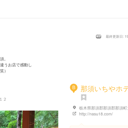
最終更新日: 19/
須。
違うお店で感動し
笑）
那須いちやホ
B
１２
http://nasu18.com/