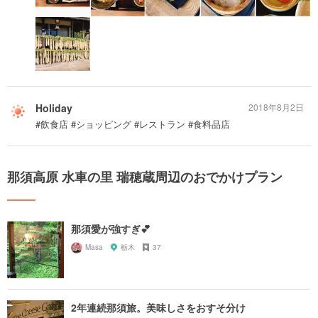
Holiday
2018年8月2日
#飲食店 #ショッピング #レストラン #食料品店
那須高原 水車の里 瑞穂蔵周辺のおでかけプラン
那須愛が強すぎ💕
Masa
栃木
37
2年連続那須旅。美味しさをおすそ分け