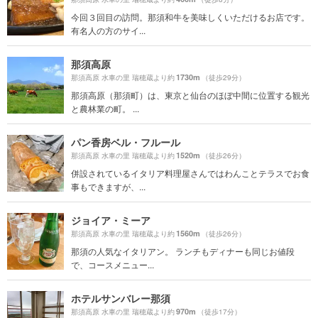
今回３回目の訪問。那須和牛を美味しくいただけるお店です。
有名人の方のサイ...
那須高原
1730m
那須高原 水車の里 瑞穂蔵より約
（徒歩29分）
那須高原（那須町）は、東京と仙台のほぼ中間に位置する観光
と農林業の町。 ...
パン香房ベル・フルール
1520m
那須高原 水車の里 瑞穂蔵より約
（徒歩26分）
併設されているイタリア料理屋さんではわんことテラスでお食
事もできますが、...
ジョイア・ミーア
1560m
那須高原 水車の里 瑞穂蔵より約
（徒歩26分）
那須の人気なイタリアン。 ランチもディナーも同じお値段
で、コースメニュー...
ホテルサンバレー那須
970m
那須高原 水車の里 瑞穂蔵より約
（徒歩17分）