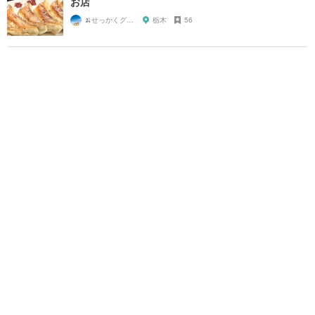
お店
🍌せっかくグルメまにあ🍌
栃木
56