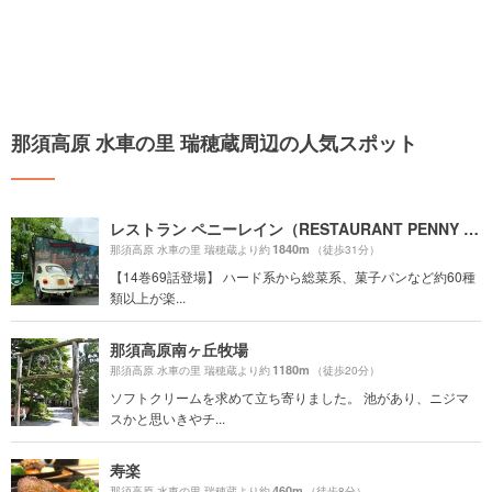
那須高原 水車の里 瑞穂蔵周辺の人気スポット
レストラン ペニーレイン（RESTAURANT PENNY LANE）那須店
1840m
那須高原 水車の里 瑞穂蔵より約
（徒歩31分）
【14巻69話登場】 ハード系から総菜系、菓子パンなど約60種
類以上が楽...
那須高原南ヶ丘牧場
1180m
那須高原 水車の里 瑞穂蔵より約
（徒歩20分）
ソフトクリームを求めて立ち寄りました。 池があり、ニジマ
スかと思いきやチ...
寿楽
460m
那須高原 水車の里 瑞穂蔵より約
（徒歩8分）