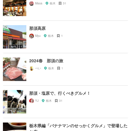
Masa
栃木
31
那須高原
Myu
栃木
1
2024春 那須の旅
ぺい
栃木
1
那須・塩原で、行くべきグルメ！
YJ
栃木
31
栃木県編「バナナマンのせっかくグルメ」で登場した