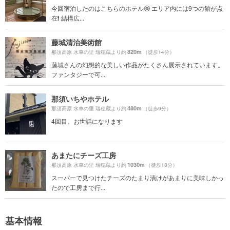
今回宿泊したのはこちらのホテル🤩 エリア内には9つの館が点
在❗️ 結構広...
藤城清治美術館
820m
那須高原 水車の里 瑞穂蔵より約
（徒歩14分）
藤城さんの幻想的な美しい作品がたくさん展示されています。
ファンタジーで可...
那須いちやホテル
480m
那須高原 水車の里 瑞穂蔵より約
（徒歩9分）
4回目。お世話になります
あまたにチーズ工房
1030m
那須高原 水車の里 瑞穂蔵より約
（徒歩18分）
スーパーで見つけたチーズのたまり漬けがあまりに美味しかっ
たので工房まで行...
基本情報