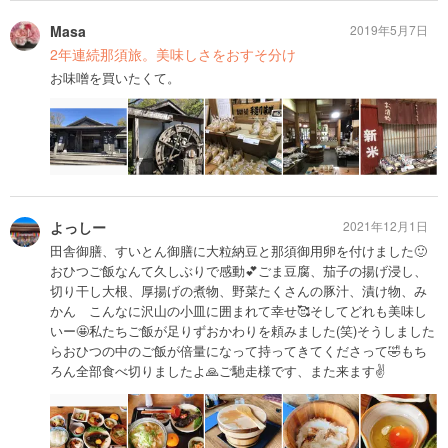
Masa
2019年5月7日
2年連続那須旅。美味しさをおすそ分け
お味噌を買いたくて。
よっしー
2021年12月1日
田舎御膳、すいとん御膳に大粒納豆と那須御用卵を付けました🙂
おひつご飯なんて久しぶりで感動💕ごま豆腐、茄子の揚げ浸し、
切り干し大根、厚揚げの煮物、野菜たくさんの豚汁、漬け物、み
かん こんなに沢山の小皿に囲まれて幸せ🥰そしてどれも美味し
いー🤩私たちご飯が足りずおかわりを頼みました(笑)そうしました
らおひつの中のご飯が倍量になって持ってきてくださって🤣もち
ろん全部食べ切りましたよ🙏ご馳走様です、また来ます✌️