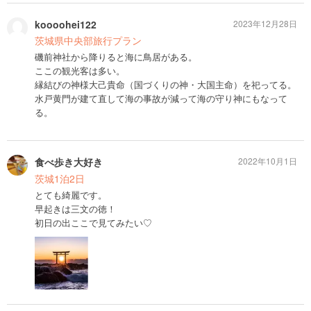
koooohei122
2023年12月28日
茨城県中央部旅行プラン
磯前神社から降りると海に鳥居がある。
ここの観光客は多い。
縁結びの神様大己貴命（国づくりの神・大国主命）を祀ってる。
水戸黄門が建て直して海の事故が減って海の守り神にもなって
る。
食べ歩き大好き
2022年10月1日
茨城1泊2日
とても綺麗です。
早起きは三文の徳！
初日の出ここで見てみたい♡