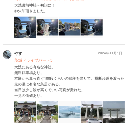
大洗磯前神社へ初詣に！
御朱印頂きました。
やす
2024年11月1日
茨城ドライブパート5
大洗にある有名な神社。
無料駐車場あり。
本殿から真っ直ぐ100段くらいの階段を降りて、横断歩道を渡った
先の磯に有名な鳥居がある。
当日は少し波が高くでいい写真が撮れた。
一見の価値あり。