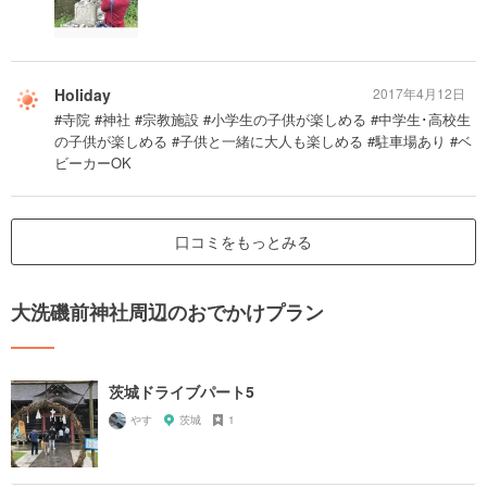
Holiday
2017年4月12日
#寺院 #神社 #宗教施設 #小学生の子供が楽しめる #中学生･高校生
の子供が楽しめる #子供と一緒に大人も楽しめる #駐車場あり #ベ
ビーカーOK
口コミをもっとみる
大洗磯前神社周辺のおでかけプラン
茨城ドライブパート5
やす
茨城
1