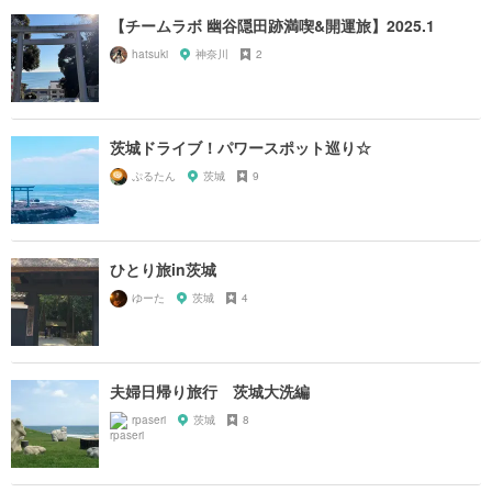
【チームラボ 幽谷隠田跡満喫&開運旅】2025.1
hatsuki
神奈川
2
茨城ドライブ！パワースポット巡り☆
ぷるたん
茨城
9
ひとり旅in茨城
ゆーた
茨城
4
夫婦日帰り旅行 茨城大洗編
rpaseri
茨城
8