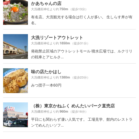
かあちゃんの店
750m
大洗磯前神社より約
（徒歩13分）
有名店。大洗観光する場合は行く人が多い。 生しらす丼が有
名。
大洗リゾートアウトレット
1850m
大洗磯前神社より約
（徒歩31分）
発砲禁止区域のアウトレットモール 噴水広場では、ルクリリ
の戦車とアヒルさ...
味の店たかはし
1380m
大洗磯前神社より約
（徒歩23分）
みつ団子一本60円
（株）東京かねふく めんたいパーク直売店
960m
大洗磯前神社より約
（徒歩16分）
平日にも関わらず凄い人気です。 工場見学、館内のレストラ
ンでめんたいソフ...