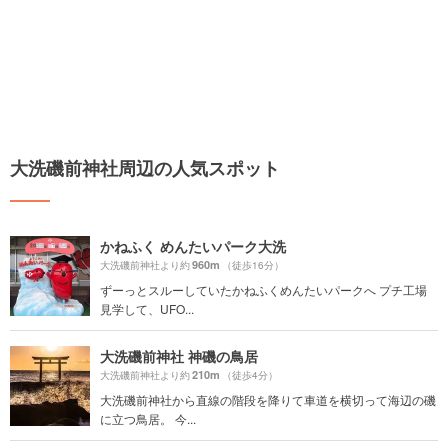
大洗磯前神社周辺の人気スポット
かねふく めんたいパーク大洗
960m
大洗磯前神社より約
（徒歩16分）
ずーっとスルーしていたかねふくめんたいパークへ プチ工場
見学して、UFO...
大洗磯前神社 神磯の鳥居
210m
大洗磯前神社より約
（徒歩4分）
大洗磯前神社から直線の階段を降りて車道を横切って海辺の磯
に立つ鳥居。 今...