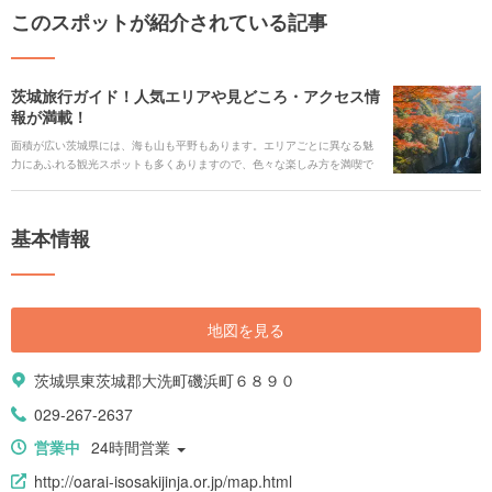
このスポットが紹介されている記事
茨城旅行ガイド！人気エリアや見どころ・アクセス情
報が満載！
面積が広い茨城県には、海も山も平野もあります。エリアごとに異なる魅
力にあふれる観光スポットも多くありますので、色々な楽しみ方を満喫で
きます。 豊かな大自然を最大限に生かした美しい公園をはじめ、数多く点
在する温泉地や有名な神社仏閣・パワースポット、大型ショッピング施設
や親子で楽しめるスポットなど、盛り沢山です。また、茨城県でしか味わ
基本情報
うことができない、絶品のご当地グルメも見逃せません。お祭りを中心
に、1年を通して様々なイベントも開催されています。そんな魅力あふれる
茨城県の旅行情報を、おすすめのホテル、アクセス情報、グルメ情報など
も網羅してご紹介します。
地図を見る
茨城県東茨城郡大洗町磯浜町６８９０
029-267-2637
営業中
24時間営業
http://oarai-isosakijinja.or.jp/map.html