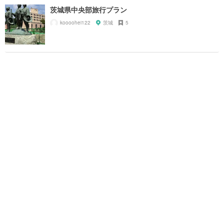
茨城県中央部旅行プラン
koooohei122
茨城
5