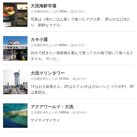
大洗海鮮市場
760m
大洗磯前神社より約
（徒歩13分）
写真は［海のごはん家］で食べたマグロ丼。 滑らかな口当た
り、新鮮なマグロ...
カキ小屋
680m
大洗磯前神社より約
（徒歩12分）
自分で焼きたい海産物を選んで買ってその場で焼いて食べるス
タイル。 行った...
大洗マリンタワー
1610m
大洗磯前神社より約
（徒歩27分）
1Fはお土産屋さん、2Fはカフェ(今はガルパンとコラボ中)、3F
は展望台...
アクアワールド・大洗
1980m
大洗磯前神社より約
（徒歩34分）
サメサメザメサメ