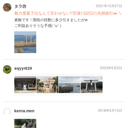
タラ坊
2021年10月27日
魅力度最下位なんて言わせない!!茨城1泊2日の夫婦旅行🚗 ³₃
素敵です！階段の段数に多少引きましたが‪w
ご利益ありそうな予感( ˇωˇ )
sqyyr629
2023年5月2日
kenta.men
2018年5月10日