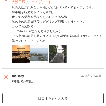
大洗日帰りドライブデート
境内の絵馬がみな力作揃いのガルパンでとてもすごいです。
駐車場も綺麗でトイレも綺麗。
休憩する場所も屋根があるしとても清潔
海の中の鳥居は階段にビビるけど頑張って行くべき。
とっても素敵です。
（ ガルパン休憩所もありましたw ）
でも夕日の鳥居を見ようとするなら境内の駐車場は5時までだから
気をつけてくださいねw
Holiday
2018年9月25日
#神社 #宗教施設
口コミをもっとみる