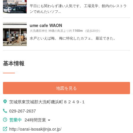
平日にも関わらず凄い人気です。 工場見学、館内のレストラ
ンでめんたいソフ...
ume cafe WAON
1160m
大洗磯前神社 神磯の鳥居より約
（徒歩20分）
水戸といえば梅。 梅に特化したカフェ。 最近できた。
基本情報
地図を見る
茨城県東茨城郡大洗町磯浜町８２４９-１
029-267-2637
営業中
24時間営業
http://oarai-isosakijinja.or.jp/