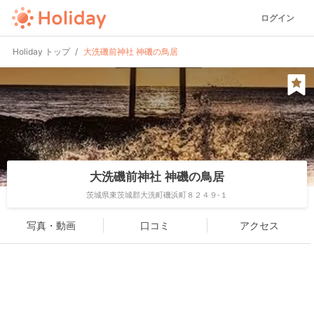
ログイン
Holiday トップ
大洗磯前神社 神磯の鳥居
大洗磯前神社 神磯の鳥居
茨城県東茨城郡大洗町磯浜町８２４９-１
写真・動画
口コミ
アクセス