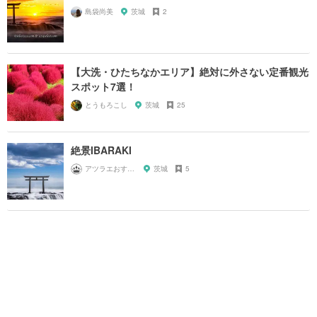
島袋尚美
茨城
2
【大洗・ひたちなかエリア】絶対に外さない定番観光
スポット7選！
とうもろこし
茨城
25
絶景IBARAKI
アツラエおすすめ旅プラン！
茨城
5