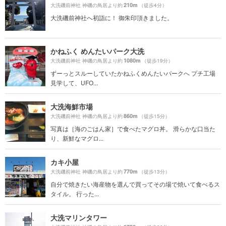
210m
大洗磯前神社 神磯の鳥居より約
（徒歩4分）
大洗磯前神社へ初詣に！ 御朱印頂きました。
かねふく めんたいパーク大洗
1080m
大洗磯前神社 神磯の鳥居より約
（徒歩19分）
ずーっとスルーしていたかねふくめんたいパークへ プチ工場
見学して、UFO...
大洗海鮮市場
860m
大洗磯前神社 神磯の鳥居より約
（徒歩15分）
写真は［海のごはん家］で食べたマグロ丼。 滑らかな口当た
り、新鮮なマグロ...
カキ小屋
770m
大洗磯前神社 神磯の鳥居より約
（徒歩13分）
自分で焼きたい海産物を選んで買ってその場で焼いて食べるス
タイル。 行った...
大洗マリンタワー