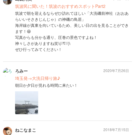
筑波民に聞いた！筑波のおすすめスポットPart2
筑波で朝を迎えるならぜひ訪れてほしい「大洗磯前神社（おおあ
らいいそさきじんじゃ）の神磯の鳥居」
海岸線が真東を向いているため、美しい日の出を見ることができ
ます！😆
写真からも分かる通り、圧巻の景色ですよね！
神々しさがありますね笑\(//∇//)\
ぜひ行ってみてください！
ろみー
2020年7月26日
埼玉発→大洗日帰り旅♪
朝日か夕日が見れる時間に来たい！
ねこなまこ
2018年7月15日