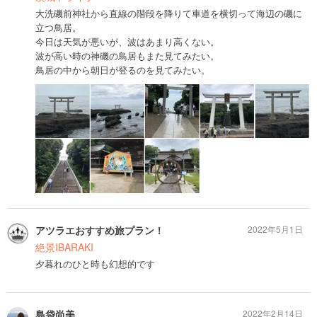
大洗磯前神社から直線の階段を降りて車道を横切って海辺の磯に
立つ鳥居。
今日は天気が悪いが、波はあまり高くない。
波が高い時の神磯の鳥居もまた見てみたい。
鳥居の中から朝日が登るのを見てみたい。
アツラエおすすめ旅プラン！
2022年5月1日
絶景IBARAKI
夕暮れのひと時も幻想的です
島袋尚美
2022年2月14日