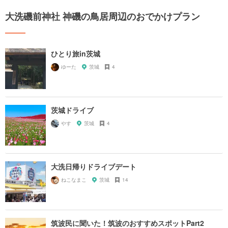
大洗磯前神社 神磯の鳥居周辺のおでかけプラン
ひとり旅in茨城
ゆーた
茨城
4
茨城ドライブ
やす
茨城
4
大洗日帰りドライブデート
ねこなまこ
茨城
14
筑波民に聞いた！筑波のおすすめスポットPart2