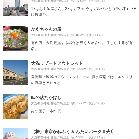
1750m
大洗磯前神社 神磯の鳥居より約
（徒歩30分）
1Fはお土産屋さん、2Fはカフェ(今はガルパンとコラボ中)、3F
は展望台...
かあちゃんの店
840m
大洗磯前神社 神磯の鳥居より約
（徒歩14分）
有名店。大洗観光する場合は行く人が多い。 生しらす丼が有
名。
大洗リゾートアウトレット
1990m
大洗磯前神社 神磯の鳥居より約
（徒歩34分）
発砲禁止区域のアウトレットモール 噴水広場では、ルクリリ
の戦車とアヒルさ...
味の店たかはし
1560m
大洗磯前神社 神磯の鳥居より約
（徒歩26分）
みつ団子一本60円
（株）東京かねふく めんたいパーク直売店
1080m
大洗磯前神社 神磯の鳥居より約
（徒歩19分）