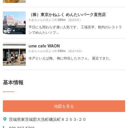
（株）東京かねふく めんたいパーク直売店
280m
かあちゃんの店より約
（徒歩5分）
平日にも関わらず凄い人気です。 工場見学、館内のレストラ
ンでめんたいソフ...
ume cafe WAON
540m
かあちゃんの店より約
（徒歩10分）
水戸といえば梅。 梅に特化したカフェ。 最近できた。
基本情報
地図を見る
茨城県東茨城郡大洗町磯浜町８２５３-２０
029-267-5760