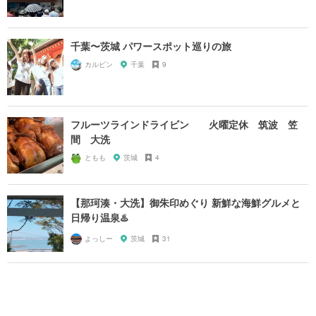
千葉〜茨城 パワースポット巡りの旅
カルピン
千葉
9
フルーツラインドライビン 火曜定休 筑波 笠
間 大洗
ともも
茨城
4
【那珂湊・大洗】御朱印めぐり 新鮮な海鮮グルメと
日帰り温泉♨️
よっしー
茨城
31