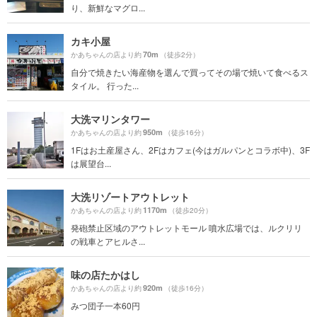
り、新鮮なマグロ...
カキ小屋
70m
かあちゃんの店より約
（徒歩2分）
自分で焼きたい海産物を選んで買ってその場で焼いて食べるス
タイル。 行った...
大洗マリンタワー
950m
かあちゃんの店より約
（徒歩16分）
1Fはお土産屋さん、2Fはカフェ(今はガルパンとコラボ中)、3F
は展望台...
大洗リゾートアウトレット
1170m
かあちゃんの店より約
（徒歩20分）
発砲禁止区域のアウトレットモール 噴水広場では、ルクリリ
の戦車とアヒルさ...
味の店たかはし
920m
かあちゃんの店より約
（徒歩16分）
みつ団子一本60円