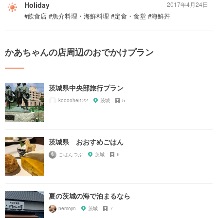
Holiday
2017年4月24日
#飲食店 #魚介料理・海鮮料理 #定食・食堂 #海鮮丼
かあちゃんの店周辺のおでかけプラン
茨城県中央部旅行プラン
koooohei122
茨城
5
茨城県 おおすめごはん
ごはんつぶ
茨城
6
夏の茨城の海で泊まるなら
nemojin
茨城
7