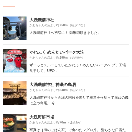
大洗磯前神社
750m
かあちゃんの店より約
（徒歩13分）
大洗磯前神社へ初詣に！ 御朱印頂きました。
かねふく めんたいパーク大洗
290m
かあちゃんの店より約
（徒歩5分）
ずーっとスルーしていたかねふくめんたいパークへ プチ工場
見学して、UFO...
大洗磯前神社 神磯の鳥居
840m
かあちゃんの店より約
（徒歩14分）
大洗磯前神社から直線の階段を降りて車道を横切って海辺の磯
に立つ鳥居。 今...
大洗海鮮市場
70m
かあちゃんの店より約
（徒歩2分）
写真は［海のごはん家］で食べたマグロ丼。 滑らかな口当た