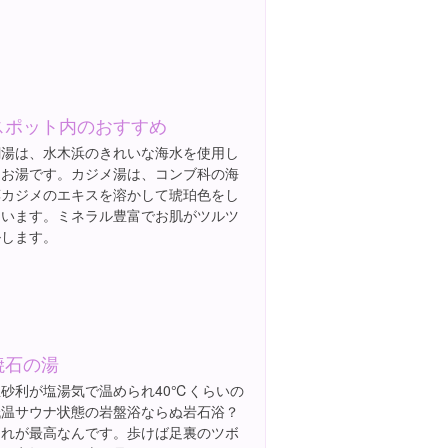
スポット内のおすすめ
潮湯は、水木浜のきれいな海水を使用し
たお湯です。カジメ湯は、コンブ科の海
藻カジメのエキスを溶かして琥珀色をし
ています。ミネラル豊富でお肌がツルツ
ルします。
焼石の湯
玉砂利が塩湯気で温められ40℃くらいの
低温サウナ状態の岩盤浴ならぬ岩石浴？
これが最高なんです。歩けば足裏のツボ