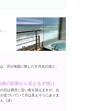
茨城県日立市水木町１丁目１-１５
は、月が海面に映しだす月光の道と、
海側の部屋から見える夕焼け
この日は満月に近い夜を迎えますが、台
風が近づいていて月は見えそうにありま
せん（涙）