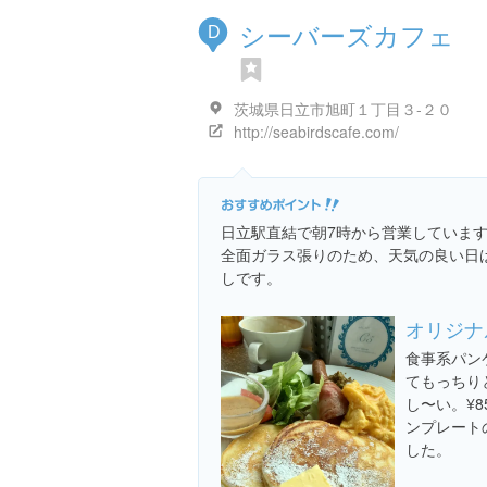
シーバーズカフェ
D
茨城県日立市旭町１丁目３-２０
http://seabirdscafe.com/
日立駅直結で朝7時から営業していま
全面ガラス張りのため、天気の良い日
しです。
オリジナ
食事系パン
てもっちり
し〜い。¥
ンプレート
した。