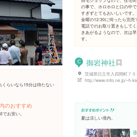
自宅ショップなので、住宅街
の事で、ホロホロと口の中で
すぎずとてもおいしいです。
金曜の12:30に伺ったら完売
電話でのお取り置きもしてく
きあがるようなので、次は早
す。
御岩神社
C
茨城県日立市入四間町７５
http://www.mito.ne.jp/~h-k
れくらいなら15分は待たない
内のおすすめ
鮮でお安い。
夏は涼しい境内。