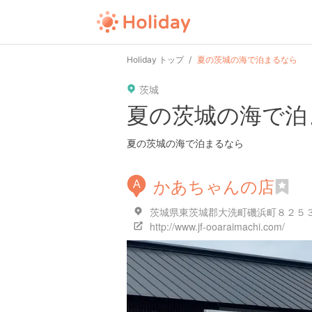
Holiday トップ
夏の茨城の海で泊まるなら
茨城
夏の茨城の海で泊
夏の茨城の海で泊まるなら
かあちゃんの店
A
茨城県東茨城郡大洗町磯浜町８２５３
http://www.jf-ooaraimachi.com/