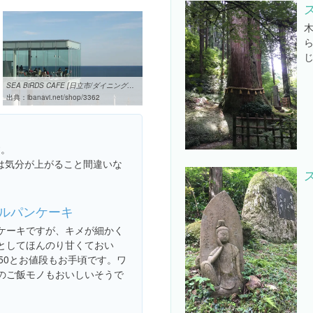
SEA BiRDS CAFE [日立市/ダイニングバー]【いばナビ】
出典：
ibanavi.net/shop/3362
す。
は気分が上がること間違いな
ルパンケーキ
ケーキですが、キメが細かく
としてほんのり甘くておい
850とお値段もお手頃です。ワ
のご飯モノもおいしいそうで