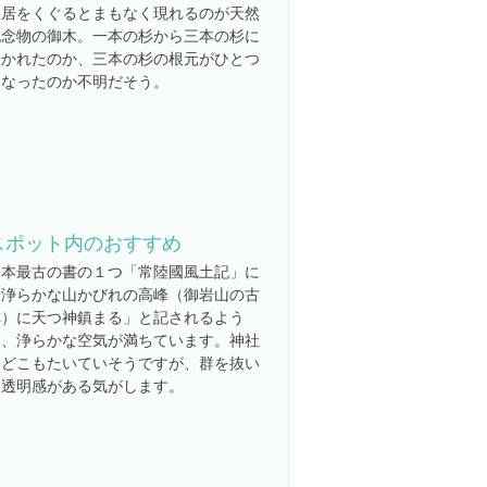
鳥居をくぐるとまもなく現れるのが天然
記念物の御木。一本の杉から三本の杉に
分かれたのか、三本の杉の根元がひとつ
になったのか不明だそう。
スポット内のおすすめ
日本最古の書の１つ「常陸國風土記」に
「浄らかな山かびれの高峰（御岩山の古
称）に天つ神鎮まる」と記されるよう
に、浄らかな空気が満ちています。神社
はどこもたいていそうですが、群を抜い
て透明感がある気がします。