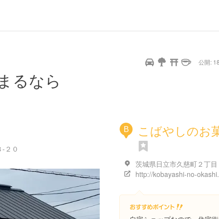
公開: 18
まるなら
こばやしのお
B
-２０
http://kobayashi-no-okashi