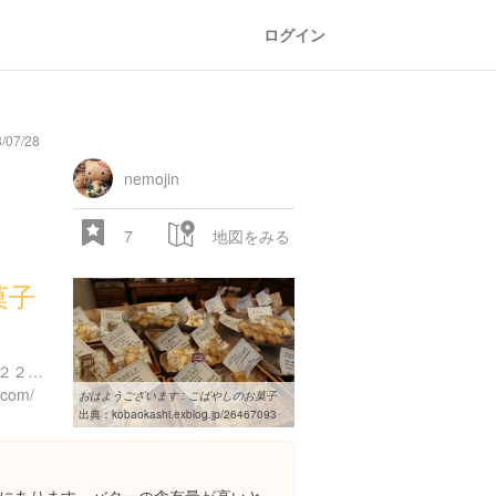
ログイン
/07/28
nemojin
7
地図をみる
菓子
茨城県日立市久慈町２丁目２２-８
.com/
おはようございます : こばやしのお菓子
出典：
kobaokashi.exblog.jp/26467093