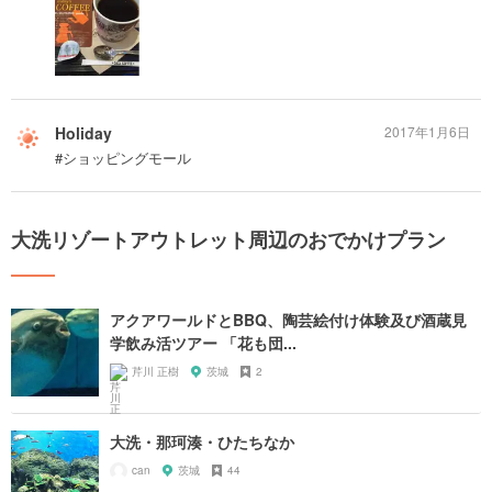
Holiday
2017年1月6日
#ショッピングモール
大洗リゾートアウトレット周辺のおでかけプラン
アクアワールドとBBQ、陶芸絵付け体験及び酒蔵見
学飲み活ツアー 「花も団...
芹川 正樹
茨城
2
大洗・那珂湊・ひたちなか
can
茨城
44