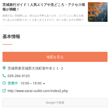
茨城旅行ガイド！人気エリアや見どころ・アクセス情
報が満載！
面積が広い茨城県には、海も山も平野もあります。エリアごとに異なる魅
力にあふれる観光スポットも多くありますので、色々な楽しみ方を満喫で
きます。 豊かな大自然を最大限に生かした美しい公園をはじめ、数多く点
在する温泉地や有名な神社仏閣・パワースポット、大型ショッピング施設
や親子で楽しめるスポットなど、盛り沢山です。また、茨城県でしか味わ
基本情報
うことができない、絶品のご当地グルメも見逃せません。お祭りを中心
に、1年を通して様々なイベントも開催されています。そんな魅力あふれる
茨城県の旅行情報を、おすすめのホテル、アクセス情報、グルメ情報など
も網羅してご紹介します。
地図を見る
茨城県東茨城郡大洗町港中央１１-２
029-264-9123
営業中
10:00～19:00
http://www.oarai-outlet.com/index2.php
Googleで検索