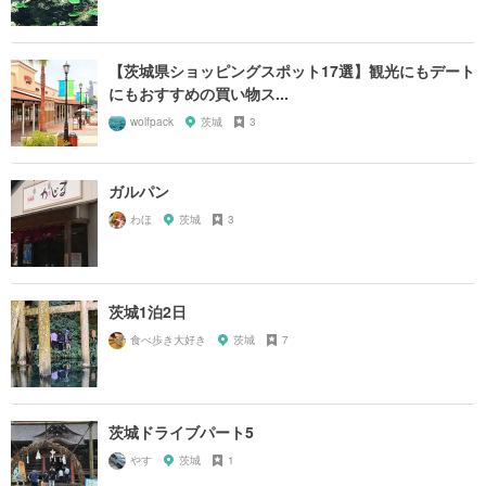
【茨城県ショッピングスポット17選】観光にもデート
にもおすすめの買い物ス...
wolfpack
茨城
3
ガルパン
わほ
茨城
3
茨城1泊2日
食べ歩き大好き
茨城
7
茨城ドライブパート5
やす
茨城
1