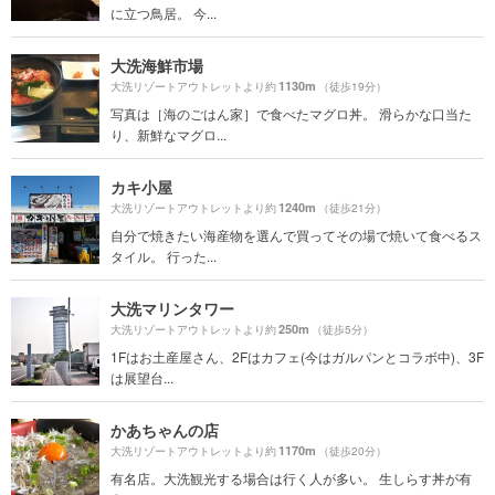
に立つ鳥居。 今...
大洗海鮮市場
1130m
大洗リゾートアウトレットより約
（徒歩19分）
写真は［海のごはん家］で食べたマグロ丼。 滑らかな口当た
り、新鮮なマグロ...
カキ小屋
1240m
大洗リゾートアウトレットより約
（徒歩21分）
自分で焼きたい海産物を選んで買ってその場で焼いて食べるス
タイル。 行った...
大洗マリンタワー
250m
大洗リゾートアウトレットより約
（徒歩5分）
1Fはお土産屋さん、2Fはカフェ(今はガルパンとコラボ中)、3F
は展望台...
かあちゃんの店
1170m
大洗リゾートアウトレットより約
（徒歩20分）
有名店。大洗観光する場合は行く人が多い。 生しらす丼が有