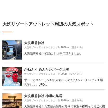
大洗リゾートアウトレット周辺の人気スポット
大洗磯前神社
1850m
大洗リゾートアウトレットより約
（徒歩31分）
大洗磯前神社へ初詣に！ 御朱印頂きました。
かねふく めんたいパーク大洗
900m
大洗リゾートアウトレットより約
（徒歩16分）
ずーっとスルーしていたかねふくめんたいパークへ プチ工場
見学して、UFO...
大洗磯前神社 神磯の鳥居
1990m
大洗リゾートアウトレットより約
（徒歩34分）
大洗磯前神社から直線の階段を降りて車道を横切って海辺の磯