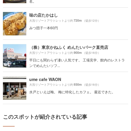
名。
味の店たかはし
720m
大洗リゾートアウトレットより約
（徒歩12分）
みつ団子一本60円
（株）東京かねふく めんたいパーク直売店
900m
大洗リゾートアウトレットより約
（徒歩16分）
平日にも関わらず凄い人気です。 工場見学、館内のレストラ
ンでめんたいソフ...
ume cafe WAON
930m
大洗リゾートアウトレットより約
（徒歩16分）
水戸といえば梅。 梅に特化したカフェ。 最近できた。
このスポットが紹介されている記事