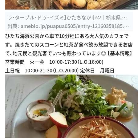
ラ・ターブル・ドゥ・イズミ】ひたちなか市♡｜栃木県.ハ
ワイアン ...
出典：
ameblo.jp/puapua0505/entry-12160358185.ht
ml
ひたち海浜公園から車で10分程にある大人気のカフェで
す。 焼きたてのスコーンと紅茶が食べ飲み放題できるお店
で、地元民と観光客でいつも賑わっています◎ 【基本情報】
営業時間 火ー金 10：00-17:30（L.O.16:00)
土日祝 10：00-21:30（L.O.20:00) 定休日 月曜日