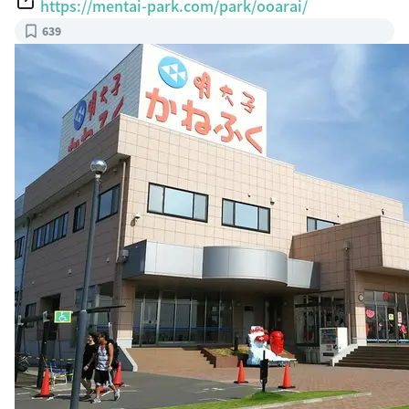
https://mentai-park.com/park/ooarai/
639