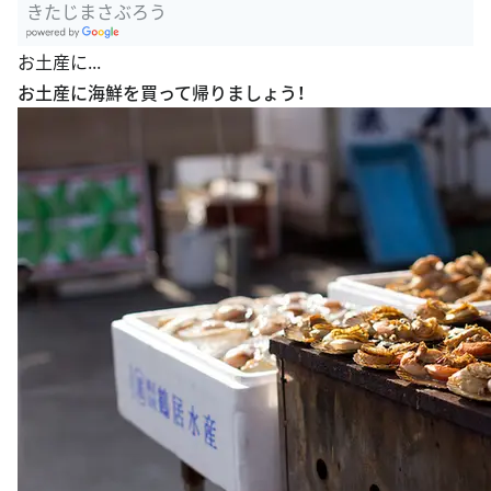
きたじまさぶろう
G
お土産に...
oogle Plac
お土産に海鮮を買って帰りましょう！
es