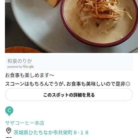
和泉のりか
G
お食事も楽しめます〜
oogle Plac
スコーンはもちろんでうが、お食事も美味しいので是非◎
es
このスポットの詳細を見る
C
サザコーヒー本店
茨城県ひたちなか市共栄町８-１８