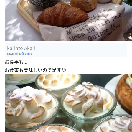
karinto Akari
G
お食事も...
oogle Plac
お食事も美味しいので是非◎
es