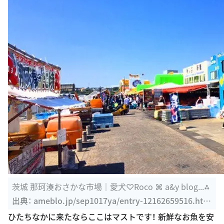
茨城 那珂湊おさかな市場｜愛犬♡Roco ⌘ a&y blog...⁂
出典：
ameblo.jp/sep1017ya/entry-12162659516.htm
l
ひたちなかに来たならここはマストです！ 新鮮なお魚を安