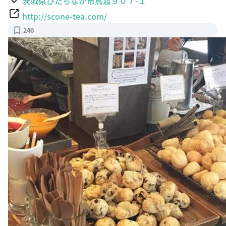
茨城県ひたちなか市馬渡９０７-１
http://scone-tea.com/
240