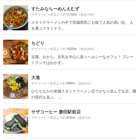
すたみならーめんえむず
1110m
サザコーヒー本店より約
（徒歩19分）
スタミナラーメンの中で茨城県民にも味で人気の高い店。 人
を選ぶスタミナラ...
ちどり
1620m
サザコーヒー本店より約
（徒歩28分）
豆腐、おから、豆乳を中心に扱うヘルシーなカフェ！ プレー
トランチはおかず...
大進
280m
サザコーヒー本店より約
（徒歩5分）
ひたちなかの老舗スタミナラーメン店でかなり並んでる店。隣
の現代も並ぶ。 ...
サザコーヒー 勝田駅前店
410m
サザコーヒー本店より約
（徒歩7分）