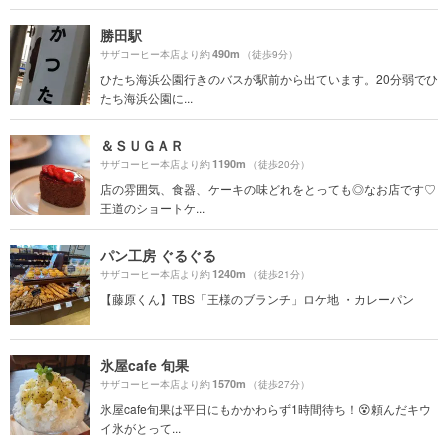
勝田駅
490m
サザコーヒー本店より約
（徒歩9分）
ひたち海浜公園行きのバスが駅前から出ています。20分弱でひ
たち海浜公園に...
＆ＳＵＧＡＲ
1190m
サザコーヒー本店より約
（徒歩20分）
店の雰囲気、食器、ケーキの味どれをとっても◎なお店です♡
王道のショートケ...
パン工房 ぐるぐる
1240m
サザコーヒー本店より約
（徒歩21分）
【藤原くん】TBS「王様のブランチ」ロケ地 ・カレーパン
氷屋cafe 旬果
1570m
サザコーヒー本店より約
（徒歩27分）
氷屋cafe旬果は平日にもかかわらず1時間待ち！😵頼んだキウ
イ氷がとって...