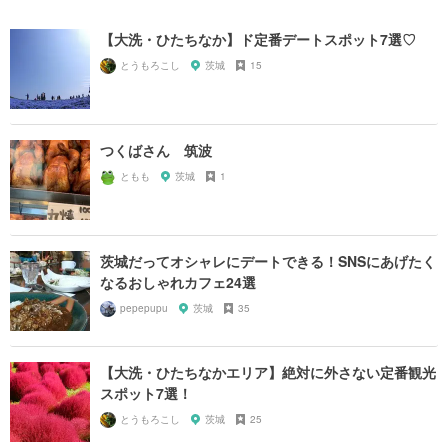
【大洗・ひたちなか】ド定番デートスポット7選♡
とうもろこし
茨城
15
つくばさん 筑波
ともも
茨城
1
茨城だってオシャレにデートできる！SNSにあげたく
なるおしゃれカフェ24選
pepepupu
茨城
35
【大洗・ひたちなかエリア】絶対に外さない定番観光
スポット7選！
とうもろこし
茨城
25