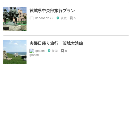
茨城県中央部旅行プラン
koooohei122
茨城
5
夫婦日帰り旅行 茨城大洗編
rpaseri
茨城
8