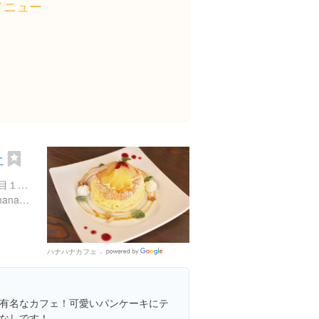
メニュー
ェ
茨城県守谷市御所ケ丘３丁目１０-３
http://instagram.com/hanahanacafe
ハナハナカフェ
Google
Places
有名なカフェ！可愛いパンケーキにテ
なしです！