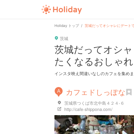
Holiday トップ
茨城だってオシャレにデートで
茨城
茨城だってオシャ
たくなるおしゃれ
インスタ映え間違いなしのカフェを集めま
カフェドしっぽな
A
茨城県つくば市北中島４２４-６
http://cafe-shippona.com/