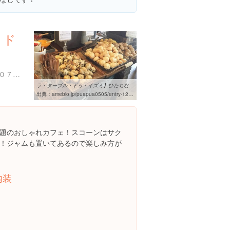
・ド
茨城県ひたちなか市馬渡９０７-１
ラ・ターブル・ドゥ・イズミ】ひたちなか市♡｜栃木県.ハワイアン ...
出典：
ameblo.jp/puapua0505/entry-12160358185.html
題のおしゃれカフェ！スコーンはサク
！ジャムも置いてあるので楽しみ方が
内装