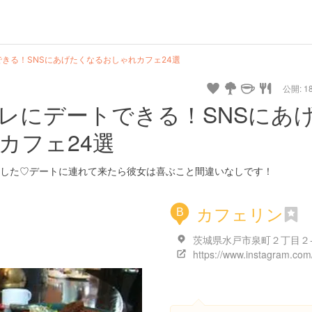
きる！SNSにあげたくなるおしゃれカフェ24選
公開: 18
レにデートできる！SNSにあ
カフェ24選
した♡デートに連れて来たら彼女は喜ぶこと間違いなしです！
カフェリン
B
茨城県水戸市泉町２丁目２