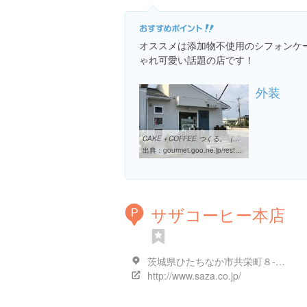
オススメは添加物不使用のシフォンケ
ゃれ可愛い話題の店です！
外装
CAKE＋COFFEE つくる。（水戸／洋食・ハンバーグ・洋食全般 ...
出典：
gourmet.goo.ne.jp/restaurant/detail/10424781
サザコーヒー本店
P
茨城県ひたちなか市共栄町８-１８
http://www.saza.co.jp/