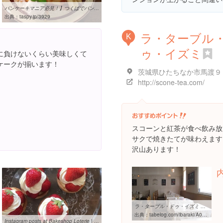
パンケーキマニア必見！】つくばでパンケーキが食べれるお店6選 ...
出典：
taspy.jp/3929
ラ・ターブル
K
ゥ・イズミ
に負けないくらい美味しくて
ケークが揃います！
http://scone-tea.com/
スコーンと紅茶が食べ飲み放
サクで焼きたてが味わえます
沢山あります！
ラ・ターブル・ドゥ・イズミ （La Table De Izumi） - 阿字ヶ浦/カフェ ...
出典：
tabelog.com/ibaraki/A0801/A080102/8000255
Instagram posts at Bakeshop Loterie | Picbear