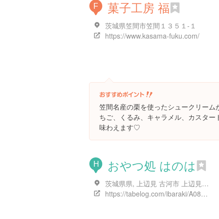
菓子工房 福
F
茨城県笠間市笠間１３５１-１
https://www.kasama-fuku.com/
笠間名産の栗を使ったシュークリーム
ちご、くるみ、キャラメル、カスター
味わえます♡
おやつ処 はのは
H
茨城県県, 上辺見 古河市 上辺見2633
https://tabelog.com/ibaraki/A0806/A080601/8017546/