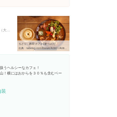
茨城県ひたちなか市東石川（大字）２８９７-１
ちどり - 勝田/カフェ [食べログ]
出典：
tabelog.com/ibaraki/A0801/A080102/8013363
扱うヘルシーなカフェ！
山！横にはおからを３０％も含むベー
内装