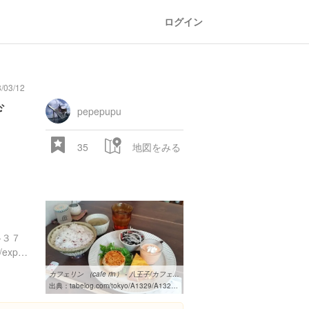
ログイン
/03/12
げ
pepepupu
35
地図をみる
-３７
https://www.instagram.com/explore/locations/1500756336622625
カフェリン （cafe rin） - 八王子/カフェ [食べログ]
出典：
tabelog.com/tokyo/A1329/A132904/13129914