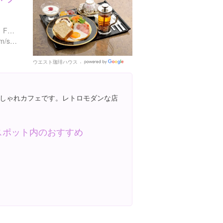
茨城県つくば市稲岡６６-１ F区画
http://tsukuba-aeonmall.com/shop/detail/480
ウエスト珈琲ハウス
Google
Places
しゃれカフェです。レトロモダンな店
スポット内のおすすめ