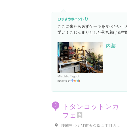
ここに来たら必ずケーキを食べたい！
愛い！こじんまりとした落ち着ける空
内装
Mitsuhiro Taguchi
Google
Places
トタンコットンカ
J
フェ
茨城県つくば市天久保４丁目５-１７