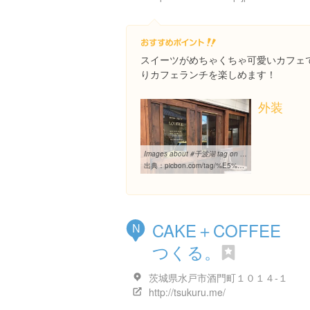
スイーツがめちゃくちゃ可愛いカフェ
りカフェランチを楽しめます！
外装
Images about #千波湖 tag on instagram
出典：
picbon.com/tag/%E5%8D%83%E6%B3%A2%E6%B9%96
CAKE＋COFFEE
N
つくる。
茨城県水戸市酒門町１０１４-１
http://tsukuru.me/