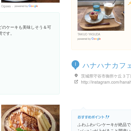
Ogawa
Google
Places
どのケーキも美味しそう＆可
間です。
TAKUO YASUDA
Google
Places
ハナハナカフ
I
ふわふわパンケーキが絶品で
ンションが上がること間違い