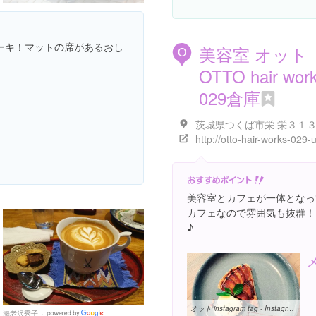
ーキ！マットの席があるおし
美容室 オット
O
OTTO hair wor
029倉庫
茨城県つくば市栄 栄３１
美容室とカフェが一体となっ
カフェなので雰囲気も抜群！
♪
オット instagram tag - Instagram2.com
海老沢秀子
Google