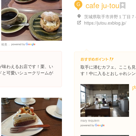
cafe ju-tou
G
茨城県取手市井野１丁目７
https://jutou.exblog.jp/
裕美
Google
Places
が味わえるお店です！栗、い
取手に潜むカフェ。ここも見
ドと可愛いシュークリームが
す！中に入るとおしゃれシン
mary requiem
Google
Places