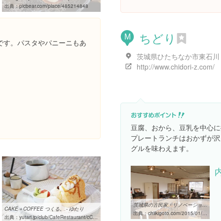
出典：
picbear.com/place/485214848
ちどり
M
です。パスタやパニーニもあ
http://www.chidori-z.com/
豆腐、おから、豆乳を中心に
プレートランチはおかずが沢
グルを味わえます。
茨城県の古民家・リノベーションカフェ10選 | ちいきごと
CAKE＋COFFEE つくる。 - ゆたり
出典：
chiikigoto.com/2015/01/27/ibaraki
出典：
yutari.jp/club/CafeRestaurant/cC151111.htm