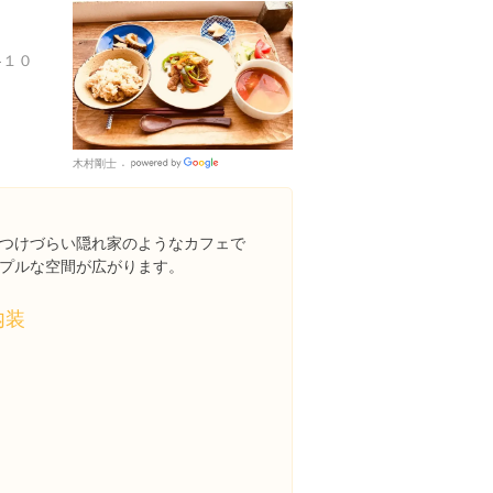
-１０
木村剛士
Google
Places
つけづらい隠れ家のようなカフェで
プルな空間が広がります。
内装