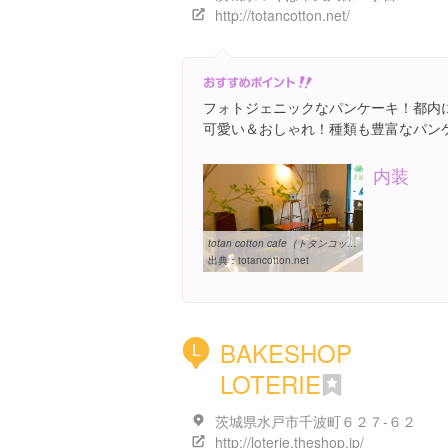
http://totancotton.net/
フォトジェニックなパンケーキ！都内
可愛い＆おしゃれ！種類も豊富なパン
内装
totan cotton cafe（トタンコットンカフェ）茨城県のつくばにある ...
出典：
totancotton.net
BAKESHOP
L
LOTERIE
茨城県水戸市千波町６２７-６２
http://loterie.theshop.jp/