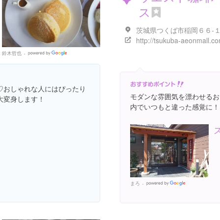
ス
鈴木哲也
Google
Places
♡おしゃれな人にはぴったり
モダンな雰囲気を漂わせるお
大変身します！
内でいつもと違った感覚に！
まろ
Google
Places