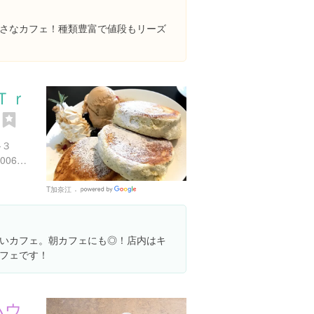
さなカフェ！種類豊富で値段もリーズ
Ｔｒ
ｙ
-３
http://www.localplace.jp/t100063348/
T加奈江
Google
Places
いカフェ。朝カフェにも◎！店内はキ
フェです！
ハウ