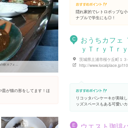
隠れ家的でレトロポップな小
ナブルで学生にも◎！
おうちカフェ 
C
ｙＴｒｙＴｒ
茨城県土浦市桜ケ丘町１３
他/カフェ ...
や皿が猫の形をしてます！ほ
リコッタパンケーキが美味し
ッズスペースもある可愛いカ
ウエスト珈琲
E