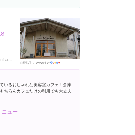
ks
３
http://otto-hair-works-029-unisex-hairdresser.business.site/
白根浩子
Google
Places
ているおしゃれな美容室カフェ！倉庫
もちろんカフェだけの利用でも大丈夫
メニュー