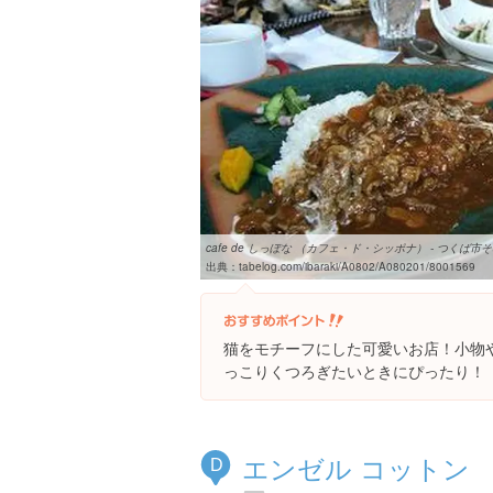
cafe de しっぽな （カフェ・ド・シッポナ） - つくば市その
出典：
tabelog.com/ibaraki/A0802/A080201/8001569
猫をモチーフにした可愛いお店！小物
っこりくつろぎたいときにぴったり！
エンゼル コットン
D