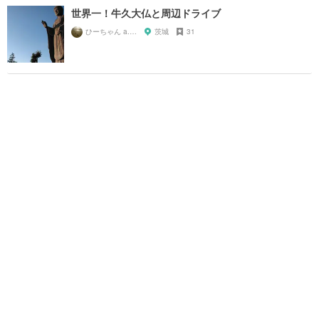
世界一！牛久大仏と周辺ドライブ
ひーちゃん a.k.a. hitoko
茨城
31