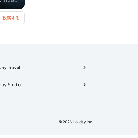
彼女は喜ぶ
day Travel
day Studio
© 2026 Holiday Inc.