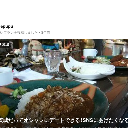
pepupu
しいプランを投稿しました
8年前
茨城
茨城だってオシャレにデートできる！SNSにあげたくな