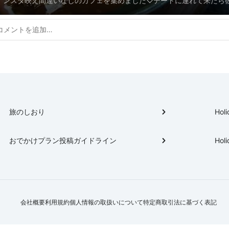
インスタ映え間違いなしのカフェを集めました♡デートに連れて来たら
れカフェ24選
こと間違いなしです！
旅のしおり
Holi
おでかけプラン投稿ガイドライン
Holi
会社概要
利用規約
個人情報の取扱いについて
特定商取引法に基づく表記