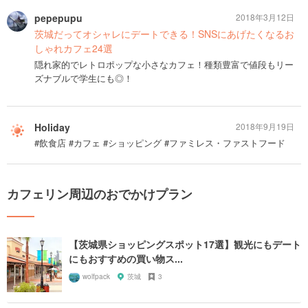
pepepupu
2018年3月12日
茨城だってオシャレにデートできる！SNSにあげたくなるお
しゃれカフェ24選
隠れ家的でレトロポップな小さなカフェ！種類豊富で値段もリー
ズナブルで学生にも◎！
Holiday
2018年9月19日
#飲食店 #カフェ #ショッピング #ファミレス・ファストフード
カフェリン周辺のおでかけプラン
【茨城県ショッピングスポット17選】観光にもデート
にもおすすめの買い物ス...
wolfpack
茨城
3