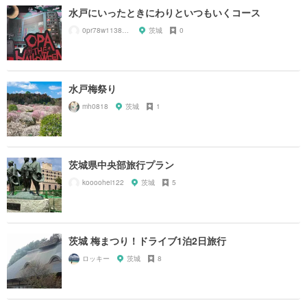
水戸にいったときにわりといつもいくコース
0pr78w1138z2y1h
茨城
0
水戸梅祭り
mh0818
茨城
1
茨城県中央部旅行プラン
koooohei122
茨城
5
茨城 梅まつり！ドライブ1泊2日旅行
ロッキー
茨城
8