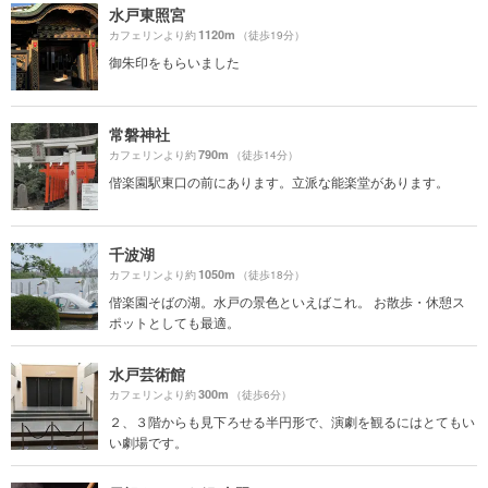
水戸東照宮
1120m
カフェリンより約
（徒歩19分）
御朱印をもらいました
常磐神社
790m
カフェリンより約
（徒歩14分）
偕楽園駅東口の前にあります。立派な能楽堂があります。
千波湖
1050m
カフェリンより約
（徒歩18分）
偕楽園そばの湖。水戸の景色といえばこれ。 お散歩・休憩ス
ポットとしても最適。
水戸芸術館
300m
カフェリンより約
（徒歩6分）
２、３階からも見下ろせる半円形で、演劇を観るにはとてもい
い劇場です。