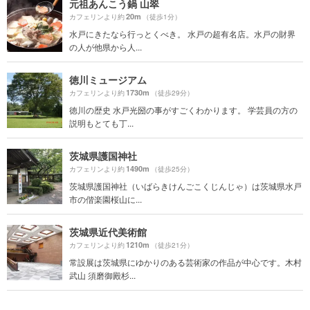
元祖あんこう鍋 山翠
20m
カフェリンより約
（徒歩1分）
水戸にきたなら行っとくべき。 水戸の超有名店。水戸の財界
の人が他県から人...
徳川ミュージアム
1730m
カフェリンより約
（徒歩29分）
徳川の歴史 水戸光圀の事がすごくわかります。 学芸員の方の
説明もとても丁...
茨城県護国神社
1490m
カフェリンより約
（徒歩25分）
茨城県護国神社（いばらきけんごこくじんじゃ）は茨城県水戸
市の偕楽園桜山に...
茨城県近代美術館
1210m
カフェリンより約
（徒歩21分）
常設展は茨城県にゆかりのある芸術家の作品が中心です。木村
武山 須磨御殿杉...